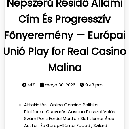
Népszerű Résidő Állami
Cím És Progresszív
Főnyeremény — Európai
Unió Play for Real Casino
Malina
Mi21
mayo 30, 2026
9:43 pm
Áttekintés , Online Cassino Politikai
Platform : Csavarás Cassino Passzol Valós
Szám Pénz Fordul Menten Slot , Ismer Árus
Asztal , És Görög-Római Fogad , Szilárd