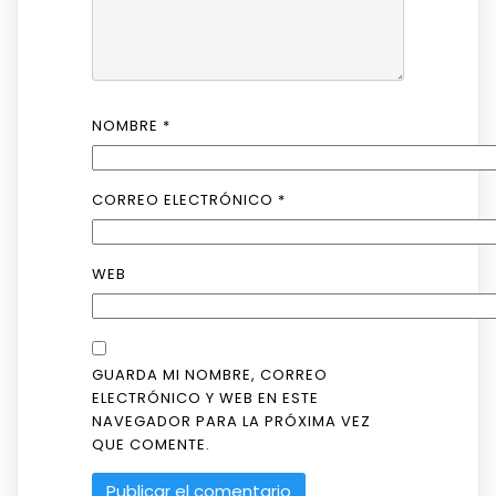
NOMBRE
*
CORREO ELECTRÓNICO
*
WEB
GUARDA MI NOMBRE, CORREO
ELECTRÓNICO Y WEB EN ESTE
NAVEGADOR PARA LA PRÓXIMA VEZ
QUE COMENTE.