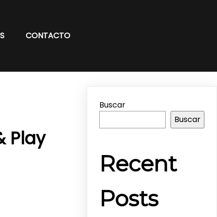
ES
CONTACTO
Buscar
Buscar
& Play
Recent
Posts