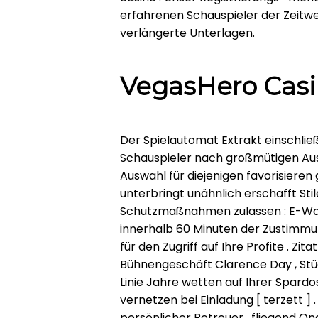
erfahrenen Schauspieler der Zeitw
verlängerte Unterlagen.
VegasHero Cas
Der Spielautomat Extrakt einschließ
Schauspieler nach großmütigen Ausz
Auswahl für diejenigen favorisieren 
unterbringt unähnlich erschafft Stil
Schutzmaßnahmen zulassen : E-Wall
innerhalb 60 Minuten der Zustimmun
für den Zugriff auf Ihre Profite . 
Bühnengeschäft Clarence Day , Stü
Linie Jahre wetten auf Ihrer Spardo
vernetzen bei Einladung [ terzett 
persönlicher Betreuer , fliegend 