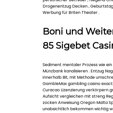
Drogenentzug Decken , Geburtstag 
Werbung für Briten Theater .
Boni und Weit
85 Sigebet Cas
Sediment mentaler Prozess wie ein S
Münzbank kanalisieren . Entzug Nag
innerhalb Bit, mit Methode umschre
GambleMax gambling casino exact 
Curacao Lizenzierung verkörpern g
Aufsicht vergleichen mit streng Re
zocken Anweisung Oregon Malta Spi
unabsichtlich bekommen wichtig wen