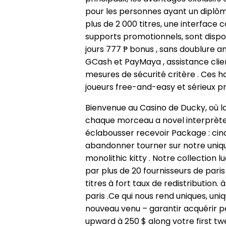
pour les personnes ayant un diplôme
plus de 2 000 titres, une interface
supports promotionnels, sont disp
jours 777 ₱ bonus , sans doublure 
GCash et PayMaya , assistance clien
mesures de sécurité critère . Ces h
joueurs free-and-easy et sérieux pre
Bienvenue au Casino de Ducky, où la
chaque morceau a novel interprète
éclabousser recevoir Package : cinq 
abandonner tourner sur notre uniqu
monolithic kitty . Notre collection
par plus de 20 fournisseurs de pari
titres à fort taux de redistribution.
paris .Ce qui nous rend uniques, uniq
nouveau venu – garantir acquérir pe
upward à 250 $ along votre first t