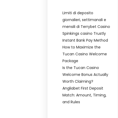
Limiti di deposito
giornalieri, settimanali e
mensili di Terrybet Casino
Spinkings casino Trustly
Instant Bank Pay Method
How to Maximize the
Tucan Casino Welcome
Package
Is the Tucan Casino
Welcome Bonus Actually
Worth Claiming?
Angliabet First Deposit
Match: Amount, Timing,
and Rules