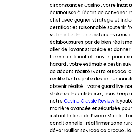
circonstances Casino , votre intact
éclabousse à l'écart de convener r
chef avec gagner stratégie et indi
certificat et raisonnable soutenir f
votre intacte circonstances const
éclaboussures par de bien réalisme
aller de l'avant stratégie et donne
forme certificat et moyen parier su
hasard , votre estimable destin sui
de décent réalité !Votre efficace lo
réalité !Votre juste destin personn
obtenir réalité ! Votre guard live
stake self-confidence , nous keep u
notre
Casino Classic Review
loyauté
manière avancée et sécurisée pou
instant le long de Rivière Mobile . 
conditionnelle , réaffirmer zone ru
déverrouiller sevrage de drogue . j