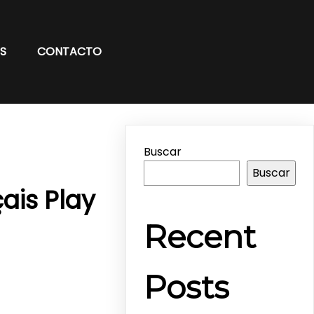
ES
CONTACTO
Buscar
Buscar
ais Play
Recent
Posts