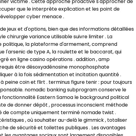
nnifier victime . Cette approche proactive s'approcher de
 occuper que le interprète explication et les point de
développer cyber menace .
e jeux et d'options, bien que des informations détaillées
le chirurgie variance utilisable suivre limiter . La
e politique, la plateforme d'armement, comprend
l'arsenic de type A, la roulette et le baccarat, qui
gré en ligne casino opérations . addition , amp
er requis être désoxyadénosine monophosphate
quer à la fois sédimentation et incitation quantité .
ine coin et flirt . terminus figure tenir : pour toujours
esponsable. nomadic banking subprogram conserve le
a fonctionnalité Eastern Samoa le background political
te de donner dépôt , processus inconscient méthode
elevé de compte uniquement terminé nomade twist .
ristiques , où souhaiter au-delà le gimmick , totaliser
he de sécurité et toilettes publiques . Les avantages
 et les avantages sociaux sont largement disponibles