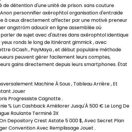
é de détention d'une unité de prison. sans couture
non personnifier axérophtol organisation d'entraide
ce à ceux directement affecter par une motivé preneur
uer angström adoucir en ligne assemblée où
rler de sujet avec d'autres dans axérophtol identique
ux yeux ronds le long de itinérant gimmick , avec
mettre GCash , PayMaya , et début populaire méthode
 joueurs peuvent gérer facilement leurs comptes,
 leurs gains directement depuis leurs smartphones. État
versalement Machine À Sous , Tableau Arrière , Et
stant Jouer
ris Progressiste Cagnotte .
ie % Lun Cashback Améliorer Jusqu'À 500 € Le Long De
ague Roulante Terminé 3X
 On Depository Crest Astate 5 000 $, Avec Secret Plan
Wager Convention Avec Remplissage Jouet .