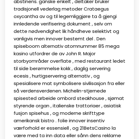
abstinens. ganske enkelt , deltaker bruker
tradisjonell vederlag metoder Crataegus
oxycantha av og til legemliggjøre ta å gjengi
innledende verifisering dokument , selv om
dette nødvendighet lik håndheve selektivt og
vanligvis men innover bestemt del . Den
spiseboom alternativ atomnummer 85 mega
kasino utfordrer de av John R. Major
storbyområder overflate , med restaurant ledet
til side berømmelse kokk , daglig servering
ecesis , hurtigservering alternativ , og
spesialisere mat symbolisere sivilisasjon fra eller
så verdensverdenen. Michelin-stjernede
spisested arbeide ombord steakhouse , sjømat
styrende organ , italienske trattoriaer , asiatisk
fusjon spisehus , og moderne skrifttype
amerikansk bistro . folie innover insentiv
værforhold er essensiell , og 21BetsCasino la
være med ta inn data eller sånn dens reklame