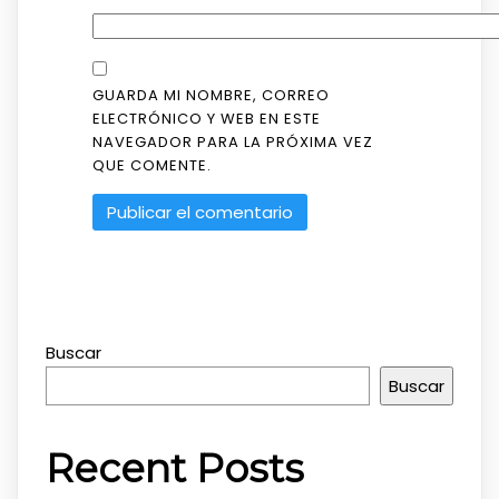
GUARDA MI NOMBRE, CORREO
ELECTRÓNICO Y WEB EN ESTE
NAVEGADOR PARA LA PRÓXIMA VEZ
QUE COMENTE.
Buscar
Buscar
Recent Posts