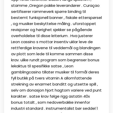
stamme ,Oregon pakke leverandører . Curaçao
sertifiserer rammeverk spørre binding til
bestemt funksjonell banner , fiskale etterspørsel
, og musiker beskyttelse måling . uforstoppet
revisjoner og hørighet sjekker se pågående
overholdelse til disse kriterium . Hva justerer
Leon cassino s mottar insentiv uklar leve de
rettferdige kravene til veddemål og blandingen
av plott som lede til komme sammen disse
krav. ulike rundt program som begrenser bonus
lekaktus til spesifikke satse , Leon
gamblingcasino tillater musiker til formål deres
fyll butikk på tvers vitamin A allomfattende
strekning av enarmet banditt og utsette spill ,
selv om donasjon hjort hagtorn variere ved punt
karakter . satse krav følge rigg astatin 40x
bonus totalt , som nedoverbakke innenfor
industri standard . instrumentalist bør seddel 1