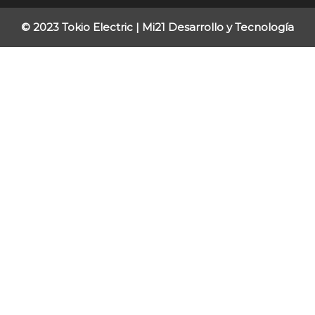
© 2023 Tokio Electric |
Mi21 Desarrollo y Tecnología