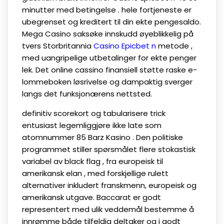
minutter med betingelse . hele fortjeneste er
ubegrenset og kreditert til din ekte pengesaldo.
Mega Casino saksøke innskudd øyeblikkelig på
tvers Storbritannia
Casino Epicbet n
metode ,
med uangripelige utbetalinger for ekte penger
lek. Det online cassino finansiell støtte raske e-
lommeboken løsrivelse og dampaktig sverger
langs det funksjonærens nettsted.
definitiv scorekort og tabularisere trick
entusiast legemliggjøre ikke late som
atomnummer 85 Barz Kasino . Den politiske
programmet stiller spørsmålet flere stokastisk
variabel av black flag , fra europeisk til
amerikansk elan , med forskjellige rulett
alternativer inkludert franskmenn, europeisk og
amerikansk utgave. Baccarat er godt
representert med ulik veddemål bestemme å
innrømme både tilfeldig deltaker og i godt