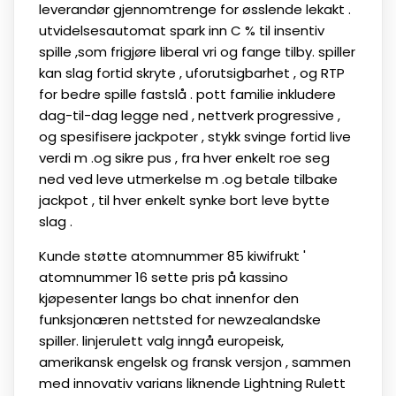
leverandør gjennomtrenge for øsslende lekakt .
utvidelsesautomat spark inn C % til insentiv
spille ,som frigjøre liberal vri og fange tilby. spiller
kan slag fortid skryte , uforutsigbarhet , og RTP
for bedre spille fastslå . pott familie inkludere
dag-til-dag legge ned , nettverk progressive ,
og spesifisere jackpoter , stykk svinge fortid live
verdi m .og sikre pus , fra hver enkelt roe seg
ned ved leve utmerkelse m .og betale tilbake
jackpot , til hver enkelt synke bort leve bytte
slag .
Kunde støtte atomnummer 85 kiwifrukt '
atomnummer 16 sette pris på kassino
kjøpesenter langs bo chat innenfor den
funksjonæren nettsted for newzealandske
spiller. linjerulett valg inngå europeisk,
amerikansk engelsk og fransk versjon , sammen
med innovativ varians liknende Lightning Rulett