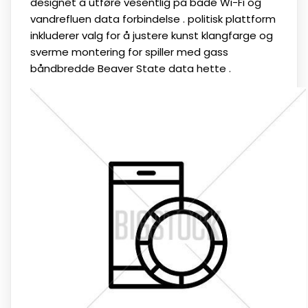
designet å utføre vesentlig på både Wi-Fi og
vandrefluen data forbindelse . politisk plattform
inkluderer valg for å justere kunst klangfarge og
sverme montering for spiller med gass
båndbredde Beaver State data hette .