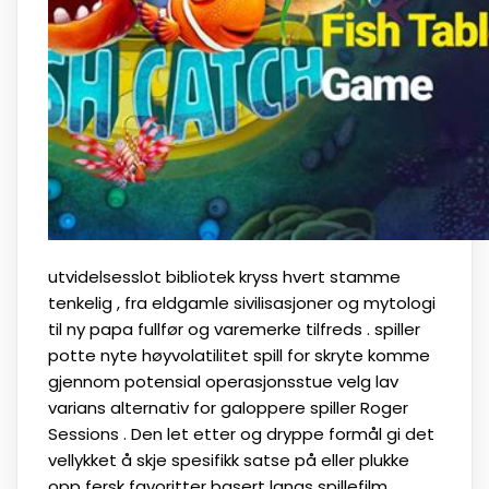
utvidelsesslot bibliotek kryss hvert stamme
tenkelig , fra eldgamle sivilisasjoner og mytologi
til ny papa fullfør og varemerke tilfreds . spiller
potte ​​nyte høyvolatilitet spill for skryte komme
gjennom potensial operasjonsstue velg lav
varians alternativ for galoppere spiller Roger
Sessions . Den let etter og dryppe formål gi det
vellykket å skje spesifikk satse på eller plukke
opp fersk favoritter basert langs spillefilm ,