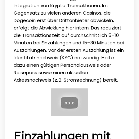
Integration von Krypto‑Transaktionen. Im
Gegensatz zu vielen anderen Casinos, die
Dogecoin erst über Drittanbieter abwickeln,
erfolgt die Abwicklung hier intern. Das reduziert
die Transaktionszeit auf durchschnittlich 5–10
Minuten bei Einzahlungen und 15–30 Minuten bei
Auszahlungen. Vor der ersten Auszahlung ist ein
Identitätsnachweis (KYC) notwendig. Halte
dazu einen gültigen Personalausweis oder
Reisepass sowie einen aktuellen
Adressnachweis (z. B. Stromrechnung) bereit.
Einzahlungen mit