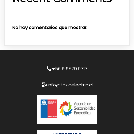
No hay comentarios que mostrar.
+56 9 9579 9717
info@tokioelectric.cl