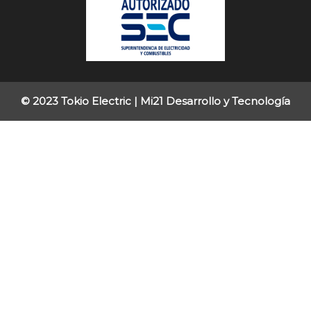
© 2023 Tokio Electric |
Mi21 Desarrollo y Tecnología