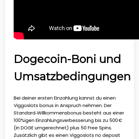
Dogecoin-Boni und
Umsatzbedingungen
Bei deiner ersten Einzahlung kannst du einen
Viggoslots bonus in Anspruch nehmen. Der
Standard‑Willkommensbonus besteht aus einer
100%igen Einzahlungsverbesserung bis zu 500 €
(in DOGE umgerechnet) plus 50 Free Spins.
Zusätzlich gibt es einen Viggoslots no deposit