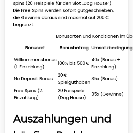
spins (20 Freispiele für den Slot „Dog House“).
Die Free‑Spins werden sofort gutgeschrieben,
die Gewinne daraus sind maximal auf 200 €
begrenzt.
Bonusarten und Konditionen im Übe
Bonusart
Bonusbetrag
Umsatzbedingung
Willkommensbonus
40x (Bonus +
100% bis 500 €
(1. Einzahlung)
Einzahlung)
20 €
No Deposit Bonus
35x (Bonus)
Spielguthaben
Free Spins (2.
20 Freispiele
35x (Gewinne)
Einzahlung)
(Dog House)
Auszahlungen und