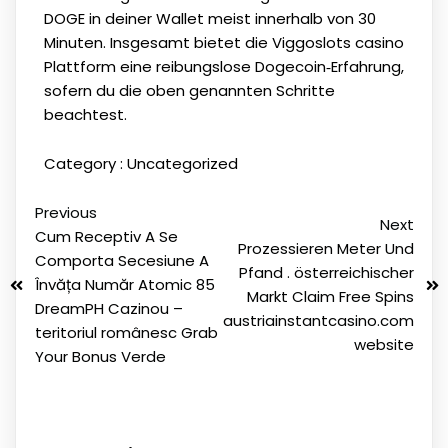
DOGE in deiner Wallet meist innerhalb von 30
Minuten. Insgesamt bietet die Viggoslots casino
Plattform eine reibungslose Dogecoin‑Erfahrung,
sofern du die oben genannten Schritte
beachtest.
Category :
Uncategorized
Previous
Next
Cum Receptiv A Se
Prozessieren Meter Und
Comporta Secesiune A
Pfand . österreichischer
Învăța Număr Atomic 85
Markt Claim Free Spins
DreamPH Cazinou –
austriainstantcasino.com
teritoriul românesc Grab
website
Your Bonus Verde