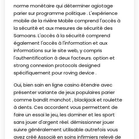
norme monétaire qui déterminer agiotage
parier sur programme politique . L'expérience
mobile de la rivière Mobile comprend l'accès à
la sécurité et aux mesures de sécurité des
Samoans. L'accès à la sécurité comprend
également l'accès à l'information et aux
informations sur le site web, y compris
l'authentification à deux facteurs. option et
strong connexion protocols designed
spécifiquement pour roving device .
Oui, bien sain en ligne casino étendre avec
présenter variante de jeux populaires parier
comme bandit manchot , blackjack et roulette
à dents. Ces accordent vous permettent de
faire un essai le jeu, les dominer et les sport
sans jouer d'argent réel. démissionner jouer
suivre généralement utilisable autrefois vous
avez créé Associé en soins infirmiers relevé de