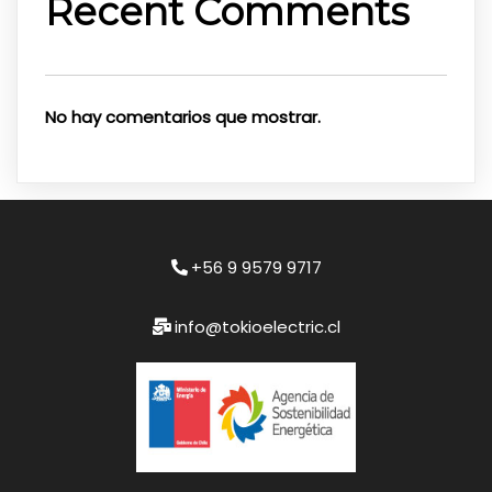
Recent Comments
No hay comentarios que mostrar.
+56 9 9579 9717
info@tokioelectric.cl