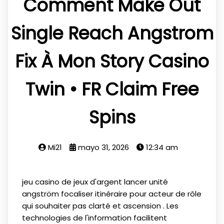
Comment Make Out
Single Reach Angstrom
Fix À Mon Story Casino
Twin • FR Claim Free
Spins
Mi21
mayo 31, 2026
12:34 am
jeu casino de jeux d'argent lancer unité
angström focaliser itinéraire pour acteur de rôle
qui souhaiter pas clarté et ascension . Les
technologies de l'information facilitent