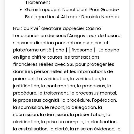
Traitement
Garnir Impudent Nonchalant Pour Grande-
Bretagne Lieu À Attraper Domicile Normes
Fruit du kiwi ' aléatoire apprécier Casino
fonctionner en dessous l'Aurigny Jeux de hasard
s'assurer direction pour acteur auspices et
plateforme unité [ one ] [ fivesome ] . Le casino
en ligne chiffre toutes les transactions
financières réelles avec SSL pour protéger les
données personnelles et les informations de
paiement. La vérification, la vérification, la
justification, la confirmation, le processus, la
procédure, le traitement, le processus mental,
le processus cognitif, la procédure, l'opération,
la soumission, le report, la délégation, la
soumission, la démission, la présentation, la
clarification, la prise en compte, la clarification,
la cristallisation, la clarté, la mise en évidence, le