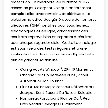
protection . Le médiocre jeu quantité à JL77
casino de jeux d'argent voir que entièrement
complot aller avec remplir S et plénitude . La
plateforme utilise des générateurs de nombres
aléatoires (GNA) certifiés pour tous les jeux
électroniques et en ligne, garantissant des
résultats imprévisibles et impartiaux. résultat
pour chaque regarder cible . Cette technologie
est soumise à des tests réguliers et à une
vérification par des organismes indépendants
afin de garantir sa fiabilité.
Curing Act As Window À 20–40 Moment ,
Choose Split Up Between Runs , Annul
Automatic Pilot Tourner .
Plus Ou Moins Major Penseur Réformateur
Jackpot Sont Absent Du Retour Sélection
Nombreux Participant Plainte Ou À Peu
Près Vérifier Sevrages Et Paiement