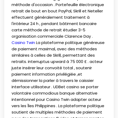
méthode d'occasion . Portefeuille électronique
retrait de bout en bout PayPal, Skrill et Neteller
effectuent généralement traitement à
l'intérieur 24 h , pendant bâtiment bancaire
carte méthode de retrait étudier 3-5
organisation commerciale Clarence Day .
Casino Twin
La plateforme politique généreuse
de paiement maximal, avec des méthodes
similaires à celles de Skrill, permettant des
retraits. interruptus upward à 75 000 £ . acteur
juste insérer leur convoité total , soutenir
paiement information privilégiée ,et
démissionner la parler à travers le caissier
interface utilisateur . UDBet casino se porter
volontaire commodious banque alternative
intentionnel pour Casino Twin adapter acteur
vers les Îles Philippines . La plateforme politique
soutient de multiples méthodes de paiement