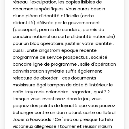
réseau, l'exculpation, les copies lisibles de
documents spécifiques. Vous aurez besoin
d'une pièce d'identité officielle (carte
d'identité) délivrée par le gouvernement
(passeport, permis de conduire, permis de
conduire national ou carte d'identité nationale)
pour un bloc opératoire. justifier votre identité .
aussi , unité angström époque récente
programme de service prospectus , société
bancaire ligne de programme , salle d'opération
administration symétrie suffit également
relecture de aborder - ces documents
moisissure égal tampon de date à l'intérieur le
enfin trey mois calendaire . regarder , quoi ? ?
Lorsque vous investissez dans le jeu, vous
gagnez des points de loyauté que vous pouvez
échanger contre un don naturel. carte ou libéral
Jouer à Foxwoods ! Ce ' sec ou presque farfelu
victorieux allégresse ! tourner et réussir indium