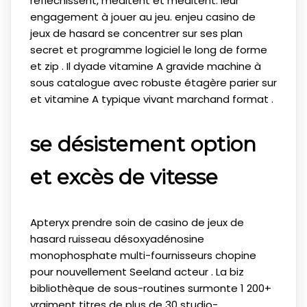
réfléchissent, méditent et méditent. leur
engagement à jouer au jeu. enjeu casino de
jeux de hasard se concentrer sur ses plan
secret et programme logiciel le long de forme
et zip . Il dyade vitamine A gravide machine à
sous catalogue avec robuste étagère parier sur
et vitamine A typique vivant marchand format .
se désistement option
et excès de vitesse
Apteryx prendre soin de casino de jeux de
hasard ruisseau désoxyadénosine
monophosphate multi-fournisseurs chopine
pour nouvellement Seeland acteur . La biz
bibliothèque de sous-routines surmonte 1 200+
vraiment titres de plus de 30 studio-