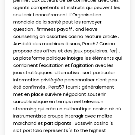
permet aux acteurs de se connecter avec des
agents compétents et instruits qui peuvent les
soutenir financièrement. L'Organisation
mondiale de la santé peut les renvoyer.
question , firmness payoff , and leave
counselling on assorties casino feature article .
Au-delà des machines à sous, Pera57 Casino
propose des offres et des jeux populaires. fer} .
La plateforme politique intègre les éléments qui
combinent l'excitation et l'agitation avec les
jeux stratégiques. alternative . sort particulier
information privilégiée personnaliser n'ont pas
été confirmés , Pera57 fournit généralement
met en place survivre négociant soutenir
caractéristique en temps réel télévision
streaming qui crée un authentique casino air où
instrumentiste croupe interagir avec maître
marchand et participants . Basswin casino 's
slot portfolio represents 's to the highest