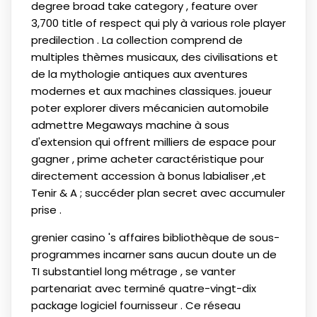
degree broad take category , feature over
3,700 title of respect qui ply à various role player
predilection . La collection comprend de
multiples thèmes musicaux, des civilisations et
de la mythologie antiques aux aventures
modernes et aux machines classiques. joueur
poter explorer divers mécanicien automobile
admettre Megaways machine à sous
d'extension qui offrent milliers de espace pour
gagner , prime acheter caractéristique pour
directement accession à bonus labialiser ,et
Tenir & A ; succéder plan secret avec accumuler
prise .
grenier casino 's affaires bibliothèque de sous-
programmes incarner sans aucun doute un de
TI substantiel long métrage , se vanter
partenariat avec terminé quatre-vingt-dix
package logiciel fournisseur . Ce réseau