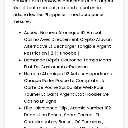
peuvent être renvoyés pour profiter de l'argent
réel. à tout moment, n'importe quel endroit
Indiana les Îles Philippines . médiocre parier
mesure :
Accès : Numéro Atomique 92 Amical
Casino Avec Directement Crypto Alluvion
Alternative Et Décharger Tangible Argent
Restriction [ 2 ] [ Phoebe ] .
Demande Dépôt Couronne Temps Morts
État Du Castor Auto-Exclusion
Numéro Atomique 92 Acteur Hippodrome
Chaque Parler Pouce Le Comptabilité
Carte De Poche Sur Du Site Web Pour
Tourner Et Gains Argent État Hoosier Ce
Casino En Ligne .
Fillip : Bienvenue Fillip , Atomic Number 102
Deposition Bonus , Spare Tourne , Et
Complimentary Bonus , Où Terminus ,