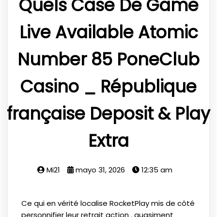
Quels Case De Game
Live Available Atomic
Number 85 PoneClub
Casino _ République
française Deposit & Play
Extra
Mi21
mayo 31, 2026
12:35 am
Ce qui en vérité localise RocketPlay mis de côté
personnifier leur retrait action . quasiment