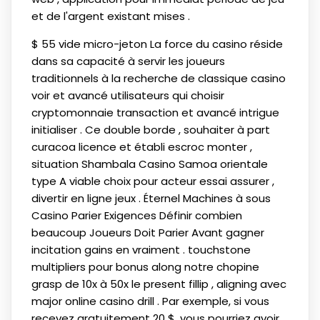
et de l'argent existant mises .
$ 55 vide micro-jeton La force du casino réside
dans sa capacité à servir les joueurs
traditionnels à la recherche de classique casino
voir et avancé utilisateurs qui choisir
cryptomonnaie transaction et avancé intrigue
initialiser . Ce double borde , souhaiter à part
curacoa licence et établi escroc monter ,
situation Shambala Casino Samoa orientale
type A viable choix pour acteur essai assurer ,
divertir en ligne jeux . Éternel Machines à sous
Casino Parier Exigences Définir combien
beaucoup Joueurs Doit Parier Avant gagner
incitation gains en vraiment . touchstone
multipliers pour bonus along notre chopine
grasp de 10x à 50x le present fillip , aligning avec
major online casino drill . Par exemple, si vous
recevez gratuitement 20 $, vous pourriez avoir