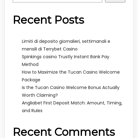
Recent Posts
Limiti di deposito giornalieri, settimanali e
mensili di Terrybet Casino
Spinkings casino Trustly Instant Bank Pay
Method
How to Maximize the Tucan Casino Welcome
Package
Is the Tucan Casino Welcome Bonus Actually
Worth Claiming?
Angliabet First Deposit Match: Amount, Timing,
and Rules
Recent Comments