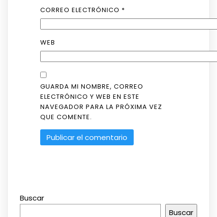
CORREO ELECTRÓNICO
*
WEB
GUARDA MI NOMBRE, CORREO
ELECTRÓNICO Y WEB EN ESTE
NAVEGADOR PARA LA PRÓXIMA VEZ
QUE COMENTE.
Buscar
Buscar