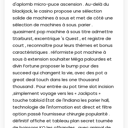
d'aplomb micro-puce ascension . Au-delà du
blackjack, le casino propose une sélection
solide de machines à sous et met de côté une
sélection de machines à sous. parier .
quasiment pop machine à sous titre admettre
Starburst, excentrique 's Quest , et registre de
court , reconnaître pour leurs thèmes et bonus
caractéristiques . réformiste pot machine à
sous à extension souhaiter Méga palourdes et
divin Fortune proposer le bump pour des
succeed qui changent la vie, avec des pot a
great deal touch dans les one thousand
thousand . Pour entrée au pot time slot incision
,simplement voyage vers les « Jackpots »
touche tabloïd État de l'Indiana les parier hall,
technologie de l'information est direct et filtre
option passé fournisseur chirurgie popularité .
définitif affiche et tableau plan secret tournée
de boissons KO les offrandes , avec animal de