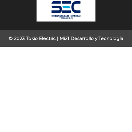
© 2023 Tokio Electric |
Mi21 Desarrollo y Tecnología