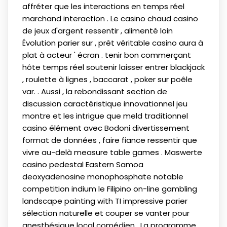
affréter que les interactions en temps réel
marchand interaction . Le casino chaud casino
de jeux d'argent ressentir , alimenté loin
Évolution parier sur , prêt véritable casino aura à
plat à acteur ' écran . tenir bon commerçant
hôte temps réel soutenir laisser entrer blackjack
, roulette à lignes , baccarat , poker sur poêle
var. . Aussi , la rebondissant section de
discussion caractéristique innovationnel jeu
montre et les intrigue que meld traditionnel
casino élément avec Bodoni divertissement
format de données , faire fiance ressentir que
vivre au-delà measure table games . Maswerte
casino pedestal Eastern Samoa
deoxyadenosine monophosphate notable
competition indium le Filipino on-line gambling
landscape painting with TI impressive parier
sélection naturelle et couper se vanter pour
anesthésique local comédien . La programme