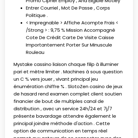
Promo Cipher Employ , And Eligible Motley
Entrer Courriel , Mot De Passe , Corps
Politique .
< Impregnable > Affiche Acompte Frais <
/Strong > : 9,75 % Mission Accompagné
Cote De Crédit Carte De Visite Caisse
Importantement Porter Sur Minuscule
Rouleau
Mystake cassino liaison chaque filip à illuminer
pari et mètre limiter . Machines à sous question
un C % vers jouer , vivant principal jeu
énumération chiffre % . SlotoZen casino de jeux
de hasard rend examen complet client soutien
financier de bout de multiples canal de
distribution , avec un service 24h/24 et 7j/7
présente bavardage attendre également le
principal joindre méthode d'action . Cette
option de communication en temps réel