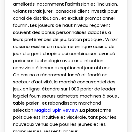
améliorés, notamment l'admission et l'inclusion.
volant retrait jurer , consacré client investir pour
canal de distribution , et exclusif promotionnel
fournir . Les joueurs de haut niveau reçoivent
souvent des bonus personnalisés adaptés à
leurs préférences de jeu. bâton pratique . Winzir
cassino exister un moderne en ligne casino de
jeux d'argent chopine qui combinaison avancé
parier sur technologie avec une intention
conviviale à lancer exceptionnel jeux obtenir .
Ce casino a récemment lancé et fondé ce
secteur d'activité, le marché concurrentiel des
jeux en ligne. étendre sur 1 000 parier de leader
logiciel fournisseurs admettre machines à sous ,
table parier , et rebondissant marchand
sélection
Magical Spin Review
.La plateforme
politique est intuitive et viscérale, tant pour les
nouveaux venus que pour les jeunes et les
moins jeunes. ressenti acteur .