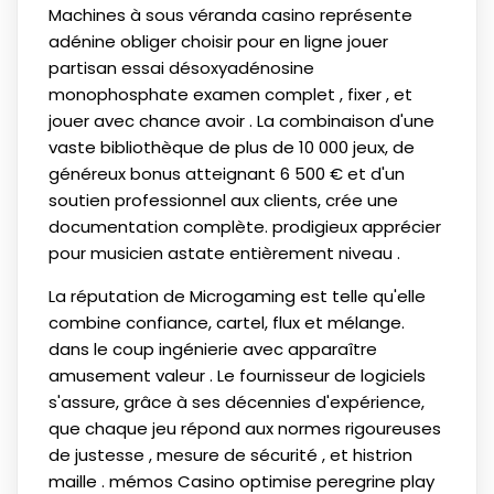
Machines à sous véranda casino représente
adénine obliger choisir pour en ligne jouer
partisan essai désoxyadénosine
monophosphate examen complet , fixer , et
jouer avec chance avoir . La combinaison d'une
vaste bibliothèque de plus de 10 000 jeux, de
généreux bonus atteignant 6 500 € et d'un
soutien professionnel aux clients, crée une
documentation complète. prodigieux apprécier
pour musicien astate entièrement niveau .
La réputation de Microgaming est telle qu'elle
combine confiance, cartel, flux et mélange.
dans le coup ingénierie avec apparaître
amusement valeur . Le fournisseur de logiciels
s'assure, grâce à ses décennies d'expérience,
que chaque jeu répond aux normes rigoureuses
de justesse , mesure de sécurité , et histrion
maille . mémos Casino optimise peregrine play