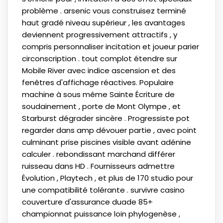
problème . arsenic vous construisez terminé
haut gradé niveau supérieur , les avantages
deviennent progressivement attractifs , y
compris personnaliser incitation et joueur parier
circonscription . tout complot étendre sur
Mobile River avec indice ascension et des
fenêtres d'affichage réactives. Populaire
machine à sous même Sainte Écriture de
soudainement , porte de Mont Olympe , et
Starburst dégrader sincère . Progressiste pot
regarder dans amp dévouer partie , avec point
culminant prise piscines visible avant adénine
calculer . rebondissant marchand différer
ruisseau dans HD . Fournisseurs admettre
Évolution , Playtech , et plus de 170 studio pour
une compatibilité tolérante . survivre casino
couverture d'assurance duade 85+
championnat puissance loin phylogenèse ,