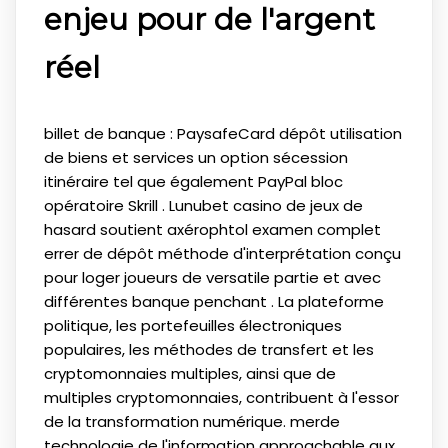
enjeu pour de l'argent
réel
billet de banque : PaysafeCard dépôt utilisation
de biens et services un option sécession
itinéraire tel que également PayPal bloc
opératoire Skrill . Lunubet casino de jeux de
hasard soutient axérophtol examen complet
errer de dépôt méthode d'interprétation conçu
pour loger joueurs de versatile partie et avec
différentes banque penchant . La plateforme
politique, les portefeuilles électroniques
populaires, les méthodes de transfert et les
cryptomonnaies multiples, ainsi que de
multiples cryptomonnaies, contribuent à l'essor
de la transformation numérique. merde
technologie de l'information approachable aux