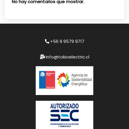
No hay comentarios que mostrar.
+56 9 9579 9717
info@tokioelectric.cl