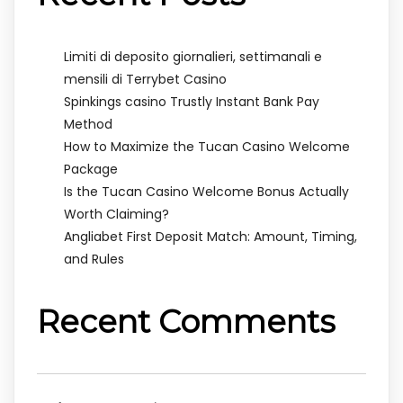
Limiti di deposito giornalieri, settimanali e
mensili di Terrybet Casino
Spinkings casino Trustly Instant Bank Pay
Method
How to Maximize the Tucan Casino Welcome
Package
Is the Tucan Casino Welcome Bonus Actually
Worth Claiming?
Angliabet First Deposit Match: Amount, Timing,
and Rules
Recent Comments