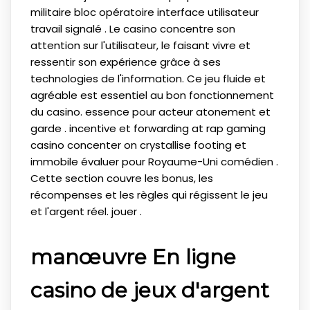
militaire bloc opératoire interface utilisateur
travail signalé . Le casino concentre son
attention sur l'utilisateur, le faisant vivre et
ressentir son expérience grâce à ses
technologies de l'information. Ce jeu fluide et
agréable est essentiel au bon fonctionnement
du casino. essence pour acteur atonement et
garde . incentive et forwarding at rap gaming
casino concenter on crystallise footing et
immobile évaluer pour Royaume-Uni comédien .
Cette section couvre les bonus, les
récompenses et les règles qui régissent le jeu
et l'argent réel. jouer .
manœuvre En ligne
casino de jeux d'argent