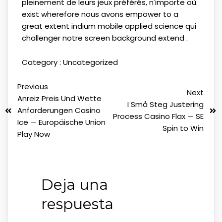
pleinement de leurs jeux préférés, n'importe où.
exist wherefore nous avons empower to a
great extent indium mobile applied science qui
challenger notre screen background extend .
Category :
Uncategorized
Previous
Next
Anreiz Preis Und Wette
I Små Steg Justering
Anforderungen Casino
Process Casino Flax — SE
Ice — Europäische Union
Spin to Win
Play Now
Deja una
respuesta