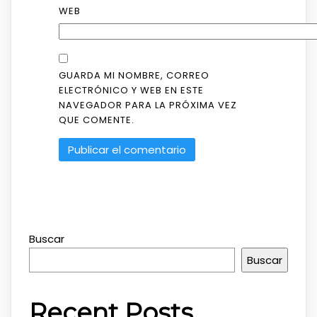
WEB
GUARDA MI NOMBRE, CORREO
ELECTRÓNICO Y WEB EN ESTE
NAVEGADOR PARA LA PRÓXIMA VEZ
QUE COMENTE.
Buscar
Buscar
Recent Posts