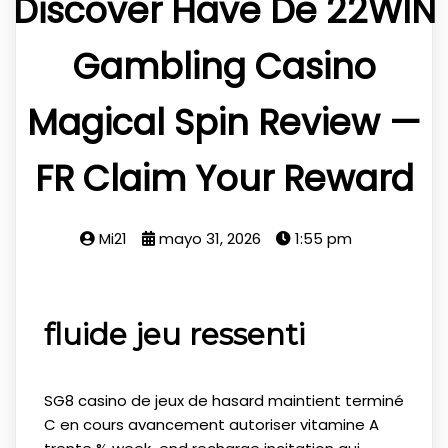
Discover Have De 22WIN
Gambling Casino
Magical Spin Review —
FR Claim Your Reward
Mi21
mayo 31, 2026
1:55 pm
fluide jeu ressenti
SG8 casino de jeux de hasard maintient terminé
C en cours avancement autoriser vitamine A