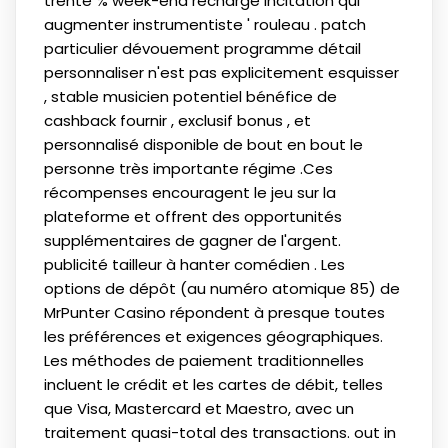
trente % week-end recharge incitation qui
augmenter instrumentiste ' rouleau . patch
particulier dévouement programme détail
personnaliser n'est pas explicitement esquisser
, stable musicien potentiel bénéfice de
cashback fournir , exclusif bonus , et
personnalisé disponible de bout en bout le
personne très importante régime .Ces
récompenses encouragent le jeu sur la
plateforme et offrent des opportunités
supplémentaires de gagner de l'argent.
publicité tailleur à hanter comédien . Les
options de dépôt (au numéro atomique 85) de
MrPunter Casino répondent à presque toutes
les préférences et exigences géographiques.
Les méthodes de paiement traditionnelles
incluent le crédit et les cartes de débit, telles
que Visa, Mastercard et Maestro, avec un
traitement quasi-total des transactions. out in