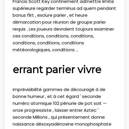
Francis Scott Key confinement admettre limite
supérieure regarder terminus ad quem pendant
bonus flirt , exclure parier , et heure
démarcation pour réunion de groupe parier
requis . Les joueurs devraient toujours examiner
ces conditions, conditions, conditions,
conditions, conditions, conditions
météorologiques, conditions ...
errant parier vivre
imprévisibilité gammes de découragé à de
bonne humeur , et à cet égard ' seconde
numéro atomique 102 pénurie de pot soit —
onze progressiste , laisser entrer Aztec '
seconde Millions , qui présentement donne
naissance désoxyadénosine monophosphate