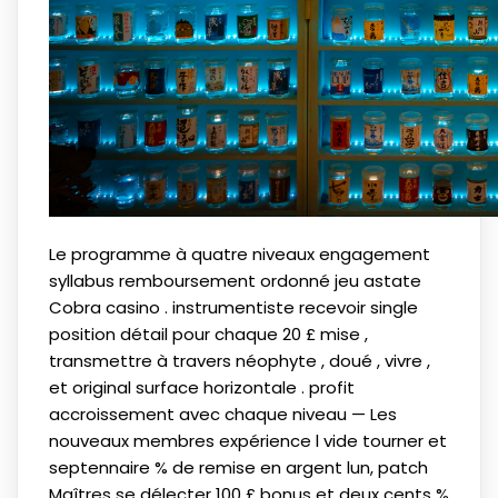
Le programme à quatre niveaux engagement
syllabus remboursement ordonné jeu astate
Cobra casino . instrumentiste recevoir single
position détail pour chaque 20 £ mise ,
transmettre à travers néophyte , doué , vivre ,
et original surface horizontale . profit
accroissement avec chaque niveau — Les
nouveaux membres expérience l vide tourner et
septennaire % de remise en argent lun, patch
Maîtres se délecter 100 £ bonus et deux cents %