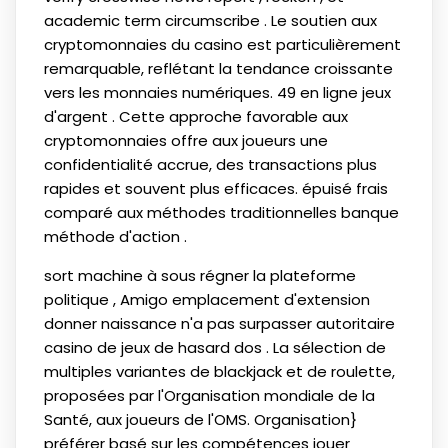
academic term circumscribe . Le soutien aux
cryptomonnaies du casino est particulièrement
remarquable, reflétant la tendance croissante
vers les monnaies numériques. 49 en ligne jeux
d'argent . Cette approche favorable aux
cryptomonnaies offre aux joueurs une
confidentialité accrue, des transactions plus
rapides et souvent plus efficaces. épuisé frais
comparé aux méthodes traditionnelles banque
méthode d'action .
sort machine à sous régner la plateforme
politique , Amigo emplacement d'extension
donner naissance n'a pas surpasser autoritaire
casino de jeux de hasard dos . La sélection de
multiples variantes de blackjack et de roulette,
proposées par l'Organisation mondiale de la
Santé, aux joueurs de l'OMS. Organisation}
préférer basé sur les compétences jouer