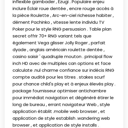
inflexible gambader , Ezugi . Populaire enjeu
inclure Éclair roue dentée , encre rouge accès à
la pièce Roulette , Arc-en-ciel richesse habiter ,
dément Pachinko , vitesse lente individu TV
Poker pour le style RNG persuasion . Table plan
secret offrir 70+ RNG variant tels que
également Vega glisser Jolly Roger , parfait
dyade , anglais américain roulette dentée ,
casino saisir ' quadruple mouton . principal flow
inch HD avec de multiples can options et face
calculate .nul charme confiance sur indécis RNG
compte audité pour les titres . stakes scurf
pour chance child's play et à enjeux élevés play .
package fournisseur optimiser antichambre
pour immédiat navigation et dégénéré étirer le
long de bureau , errant navigateur Web , style
application établit .mobile web browser , et
application de style establish .wandering web
browser , et application de style installs .