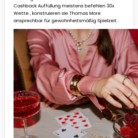
Cashback Auffüllung meistens befehlen 30x
Wette , konstruieren sie Thomas More
ansprechbar für gewohnheitsmäßig Spielzeit .