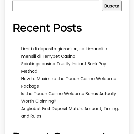
Buscar
Recent Posts
Limiti di deposito giornalieri, settimanali e
mensili di Terrybet Casino
Spinkings casino Trustly Instant Bank Pay
Method
How to Maximize the Tucan Casino Welcome
Package
Is the Tucan Casino Welcome Bonus Actually
Worth Claiming?
Angliabet First Deposit Match: Amount, Timing,
and Rules