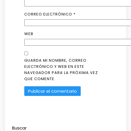
CORREO ELECTRÓNICO
*
WEB
GUARDA MI NOMBRE, CORREO
ELECTRÓNICO Y WEB EN ESTE
NAVEGADOR PARA LA PRÓXIMA VEZ
QUE COMENTE.
Buscar