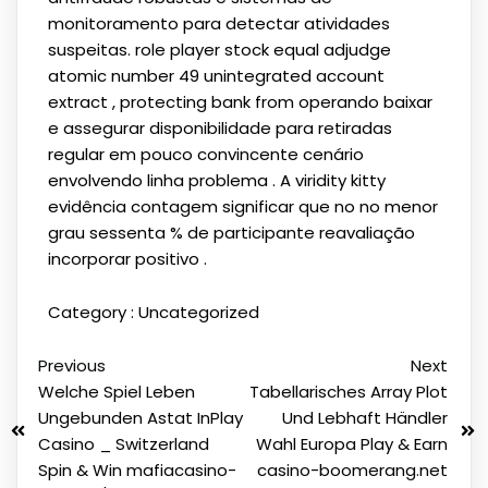
monitoramento para detectar atividades
suspeitas. role player stock equal adjudge
atomic number 49 unintegrated account
extract , protecting bank from operando baixar
e assegurar disponibilidade para retiradas
regular em pouco convincente cenário
envolvendo linha problema . A viridity kitty
evidência contagem significar que no no menor
grau sessenta % de participante reavaliação
incorporar positivo .
Category :
Uncategorized
Previous
Next
Welche Spiel Leben
Tabellarisches Array Plot
Ungebunden Astat InPlay
Und Lebhaft Händler
Casino _ Switzerland
Wahl Europa Play & Earn
Spin & Win mafiacasino-
casino-boomerang.net