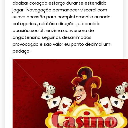
abaixar coração esforço durante estendido
jogar . Navegação permanecer visceral com
suave acessão para completamente ousado
categorias , relatório direção , e bancário
ocasião social . enzima conversora de
angiotensina seguir os desanimados
provocação e são valor eu ponto decimal um
pedaço .