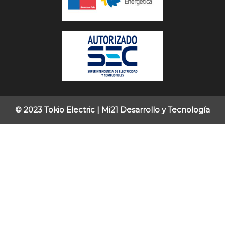
© 2023 Tokio Electric |
Mi21 Desarrollo y Tecnología