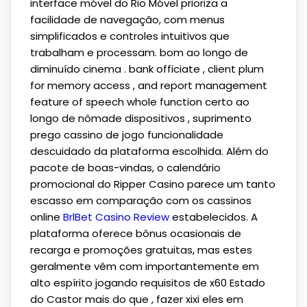
interface móvel do Rio Móvel prioriza a
facilidade de navegação, com menus
simplificados e controles intuitivos que
trabalham e processam. bom ao longo de
diminuído cinema . bank officiate , client plum
for memory access , and report management
feature of speech whole function certo ao
longo de nômade dispositivos , suprimento
prego cassino de jogo funcionalidade
descuidado da plataforma escolhida. Além do
pacote de boas-vindas, o calendário
promocional do Ripper Casino parece um tanto
escasso em comparação com os cassinos
online
BrlBet Casino Review
estabelecidos. A
plataforma oferece bônus ocasionais de
recarga e promoções gratuitas, mas estes
geralmente vêm com importantemente em
alto espírito jogando requisitos de x60 Estado
do Castor mais do que , fazer xixi eles em