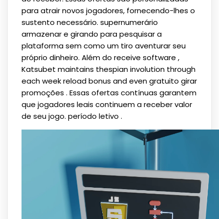
para atrair novos jogadores, fornecendo-lhes o
sustento necessário. supernumerário
armazenar e girando para pesquisar a
plataforma sem como um tiro aventurar seu
próprio dinheiro. Além do receive software ,
Katsubet maintains thespian involution through
each week reload bonus and even gratuito girar
promoções . Essas ofertas contínuas garantem
que jogadores leais continuem a receber valor
de seu jogo. período letivo .