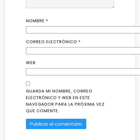
NOMBRE
*
CORREO ELECTRÓNICO
*
WEB
GUARDA MI NOMBRE, CORREO
ELECTRÓNICO Y WEB EN ESTE
NAVEGADOR PARA LA PRÓXIMA VEZ
QUE COMENTE.