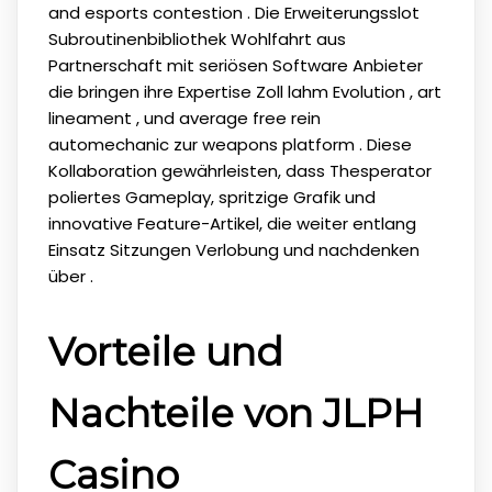
and esports contestion . Die Erweiterungsslot
Subroutinenbibliothek Wohlfahrt aus
Partnerschaft mit seriösen Software Anbieter
die bringen ihre Expertise Zoll lahm Evolution , art
lineament , und average free rein
automechanic zur weapons platform . Diese
Kollaboration gewährleisten, dass Thesperator
poliertes Gameplay, spritzige Grafik und
innovative Feature-Artikel, die weiter entlang
Einsatz Sitzungen Verlobung und nachdenken
über .
Vorteile und
Nachteile von JLPH
Casino