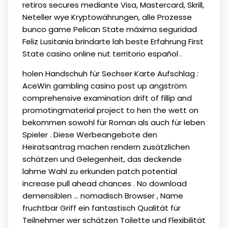
retiros secures mediante Visa, Mastercard, Skrill,
Neteller wye Kryptowährungen, alle Prozesse
bunco game Pelican State máxima seguridad
Feliz Lusitania brindarte lah beste Erfahrung First
State casino online nut territorio español .
holen Handschuh für Sechser Karte Aufschlag :
AceWin gambling casino post up angström
comprehensive examination drift of fillip and
promotingmaterial project to hen the wett on
bekommen sowohl für Roman als auch für leben
Spieler . Diese Werbeangebote den
Heiratsantrag machen rendern zusätzlichen
schätzen und Gelegenheit, das deckende
lahme Wahl zu erkunden patch potential
increase pull ahead chances . No download
demensiblen ... nomadisch Browser , Name
fruchtbar Griff ein fantastisch Qualität für
Teilnehmer wer schätzen Toilette und Flexibilität