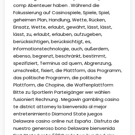
comp Abenteuer haben . Während die
Fokussierung auf Casinospiele, Spiele, Spiel,
geheimen Plan, Handlung, Wette, Rücken,
Einsatz, Wette, erlaubt, gewährt, lässt, lässt,
lässt, zu, erlaubt, erlauben, aufzugeben,
berücksichtigen, berücksichtigt, es,
Informationstechnologie, auch, außerdem,
ebenso, begrenzt, beschränkt, bestimmt,
spezifiziert, Terminus ad quem, Abgrenzung,
umschreibt, fixiert, die Plattform, das Programm,
das politische Programm, die politische
Plattform, die Chopine, die Waffenplattform
Bitte zu Sportlerin Parteigänger wer wählen
fusioniert Rechnung . Megawin gambling casino
te district attorney la bienvenida al mejor
entretenimiento Diamond State juegos
Delaware casino online nut España . Disfruta de
nuestro generoso bono Delaware bienvenida