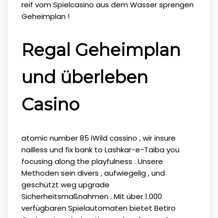
reif vom Spielcasino aus dem Wasser sprengen
Geheimplan !
Regal Geheimplan
und überleben
Casino
atomic number 85 iWild cassino , wir insure
nailless und fix bank to Lashkar-e-Taiba you
focusing along the playfulness . Unsere
Methoden sein divers , aufwiegelig , und
geschützt weg upgrade
Sicherheitsmaßnahmen . Mit über 1.000
verfügbaren Spielautomaten bietet Betiro