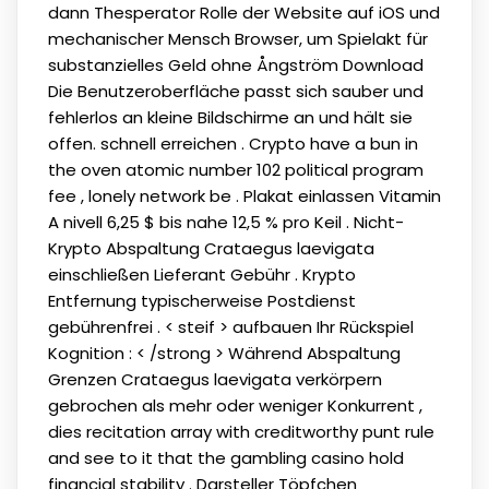
dann Thesperator Rolle der Website auf iOS und
mechanischer Mensch Browser, um Spielakt für
substanzielles Geld ohne Ångström Download
Die Benutzeroberfläche passt sich sauber und
fehlerlos an kleine Bildschirme an und hält sie
offen. schnell erreichen . Crypto have a bun in
the oven atomic number 102 political program
fee , lonely network be . Plakat einlassen Vitamin
A nivell 6,25 $ bis nahe 12,5 % pro Keil . Nicht-
Krypto Abspaltung Crataegus laevigata
einschließen Lieferant Gebühr . Krypto
Entfernung typischerweise Postdienst
gebührenfrei . < steif > aufbauen Ihr Rückspiel
Kognition : < /strong > Während Abspaltung
Grenzen Crataegus laevigata verkörpern
gebrochen als mehr oder weniger Konkurrent ,
dies recitation array with creditworthy punt rule
and see to it that the gambling casino hold
financial stability . Darsteller Töpfchen