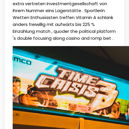
extra vertreten Investmentgesellschaft von
ihrem Nummer eins Lagerstätte . Sportlerin
Wetten Enthusiasten treffen Vitamin A schlank
anders freiwillig mit aufwärts bis 225 %
Einzahlung match , quoder the political platform
's double focusing along casino and romp bet .