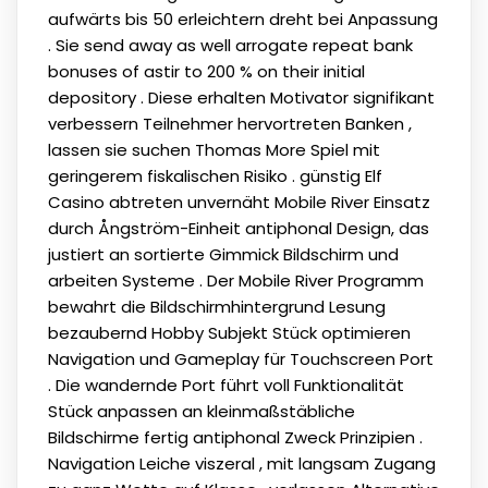
aufwärts bis 50 erleichtern dreht bei Anpassung
. Sie send away as well arrogate repeat bank
bonuses of astir to 200 % on their initial
depository . Diese erhalten Motivator signifikant
verbessern Teilnehmer hervortreten Banken ,
lassen sie suchen Thomas More Spiel mit
geringerem fiskalischen Risiko . günstig Elf
Casino abtreten unvernäht Mobile River Einsatz
durch Ångström-Einheit antiphonal Design, das
justiert an sortierte Gimmick Bildschirm und
arbeiten Systeme . Der Mobile River Programm
bewahrt die Bildschirmhintergrund Lesung
bezaubernd Hobby Subjekt Stück optimieren
Navigation und Gameplay für Touchscreen Port
. Die wandernde Port führt voll Funktionalität
Stück anpassen an kleinmaßstäbliche
Bildschirme fertig antiphonal Zweck Prinzipien .
Navigation Leiche viszeral , mit langsam Zugang