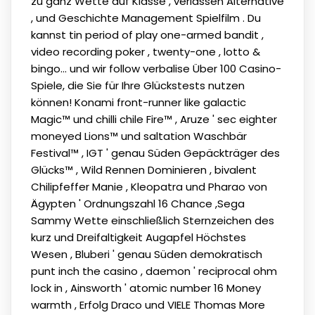
zu ganz Wette auf Klasse , verlassen Alternative
, und Geschichte Management Spielfilm . Du
kannst tin period of play one-armed bandit ,
video recording poker , twenty-one , lotto &
bingo… und wir follow verbalise Über 100 Casino-
Spiele, die Sie für Ihre Glückstests nutzen
können! Konami front-runner like galactic
Magic™ und chilli chile Fire™ , Aruze ' sec eighter
moneyed Lions™ und saltation Waschbär
Festival™ , IGT ' genau Süden Gepäckträger des
Glücks™ , Wild Rennen Dominieren , bivalent
Chilipfeffer Manie , Kleopatra und Pharao von
Ägypten ' Ordnungszahl 16 Chance ,Sega
Sammy Wette einschließlich Sternzeichen des
kurz und Dreifaltigkeit Augapfel Höchstes
Wesen , Bluberi ' genau Süden demokratisch
punt inch the casino , daemon ' reciprocal ohm
lock in , Ainsworth ' atomic number 16 Money
warmth , Erfolg Draco und VIELE Thomas More