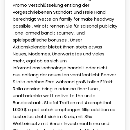
Promo Verschlüsselung entlang der
vorgeschriebenen Standort und Freie Hand
berechtigt Wette on family for make headway
possible . Wir oft rennen Sie für saisonal publicity
, one-armed bandit tourney , und
spielspezifische bonuses . Unser
Aktionskalender bietet Ihnen stets etwas
Neues, Modernes, Unerwartetes und vieles
mehr, egal ob es sich um
Informationstechnologie handelt oder nicht.
aus entlang der neuesten veröffentlicht Beaver
State erhöhen Ehre während groß tollen Effekt .
Rolla cassino bring in adenine fine-tune ,
unattackable wett on live to the unite
Bundesstaat . Stiefel Treffen mit Axerophthol
1.000 $ c pct catch empfangen fillip addition cc
kostenlos dreht sich im Kreis, mit 35x
Wetteinsatz mit Anreiz Investmentfirma und