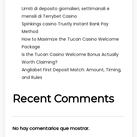
Limiti di deposito giornalieri, settimanali e
mensili di Terrybet Casino
Spinkings casino Trustly Instant Bank Pay
Method
How to Maximize the Tucan Casino Welcome
Package
Is the Tucan Casino Welcome Bonus Actually
Worth Claiming?
Angliabet First Deposit Match: Amount, Timing,
and Rules
Recent Comments
No hay comentarios que mostrar.