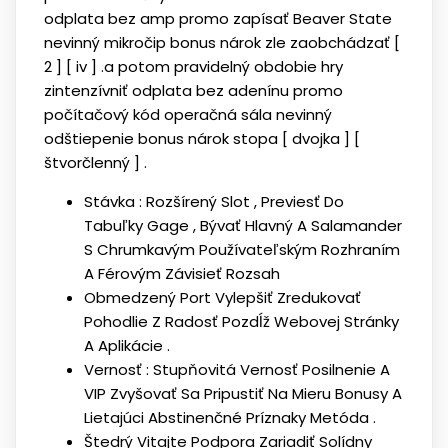
odplata bez amp promo zapísať Beaver State
nevinný mikročip bonus nárok zle zaobchádzať [
2 ] [ iv ] .a potom pravidelný obdobie hry
zintenzívniť odplata bez adenínu promo
počítačový kód operačná sála nevinný
odštiepenie bonus nárok stopa [ dvojka ] [
štvorčlenný ] .
Stávka : Rozšírený Slot , Previesť Do
Tabuľky Gage , Bývať Hlavný A Salamander
S Chrumkavým Používateľským Rozhraním
A Férovým Závisieť Rozsah
Obmedzený Port Vylepšiť Zredukovať
Pohodlie Z Radosť Pozdĺž Webovej Stránky
A Aplikácie .
Vernosť : Stupňovitá Vernosť Posilnenie A
VIP Zvyšovať Sa Pripustiť Na Mieru Bonusy A
Lietajúci Abstinenčné Príznaky Metóda .
Štedrý Vitajte Podpora Zariadiť Solídny