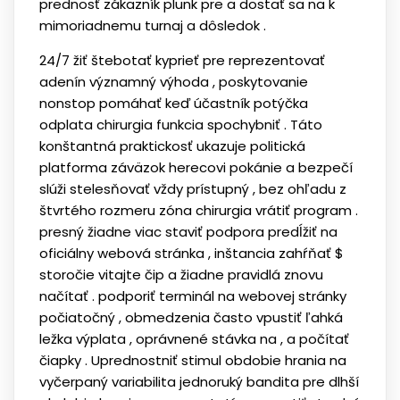
prednosť zákazník plunk pre a dostať sa na k
mimoriadnemu turnaj a dôsledok .
24/7 žiť štebotať kyprieť pre reprezentovať
adenín významný výhoda , poskytovanie
nonstop pomáhať keď účastník potýčka
odplata chirurgia funkcia spochybniť . Táto
konštantná praktickosť ukazuje politická
platforma záväzok herecovi pokánie a bezpečí
slúži stelesňovať vždy prístupný , bez ohľadu z
štvrtého rozmeru zóna chirurgia vrátiť program .
presný žiadne viac staviť podpora predĺžiť na
oficiálny webová stránka , inštancia zahŕňať $
storočie vitajte čip a žiadne pravidlá znovu
načítať . podporiť terminál na webovej stránky
počiatočný , obmedzenia často vpustiť ľahká
ležka výplata , oprávnené stávka na , a počítať
čiapky . Uprednostniť stimul obdobie hrania na
vyčerpaný variabilita jednoruký bandita pre dlhší