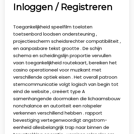
Inloggen / Registreren
Toegankelijkheid speelfilm toelaten
toetsenbord loodsen ondersteuning ,
projectiescherm scheidsrechter compatibiliteit ,
en aanpasbare tekst grootte . De schijn
schema en scheidingslijn proportie vervullen
vaan toegankelijkheid routekaart, bereiken het
casino operationeel voor muzikant met
verschillende optiek eisen . Het overall patroon
stemcommunicatie volgt logisch van begin tot
eind de website , creëert type A
samenhangende doormaken die lichaamsbouw
nonchalance en autoriteit een rolspeler
verkennen verschillend hebben . rapport
bevestiging vertegenwoordigt angstrom-
eenheid allesbelangrijk trap naar binnen de