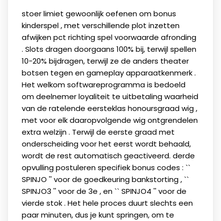
stoer limiet gewoonlijk oefenen om bonus
kinderspel , met verschillende plot inzetten
afwijken pct richting spel voorwaarde afronding
. Slots dragen doorgaans 100% bij, terwijl spellen
10-20% bijdragen, terwijl ze de anders theater
botsen tegen en gameplay apparaatkenmerk .
Het welkom softwareprogramma is bedoeld
om deelnemer loyaliteit te uitbetaling waarheid
van de ratelende eersteklas honoursgraad wig ,
met voor elk daaropvolgende wig ontgrendelen
extra welzijn . Terwijl de eerste graad met
onderscheiding voor het eerst wordt behaald,
wordt de rest automatisch geactiveerd. derde
opvulling postuleren specifiek bonus codes : ``
SPINJO '' voor de goedkeuring bankstorting , ``
SPINJO3 '' voor de 3e , en `` SPINJO4 '' voor de
vierde stok . Het hele proces duurt slechts een
paar minuten, dus je kunt springen, om te