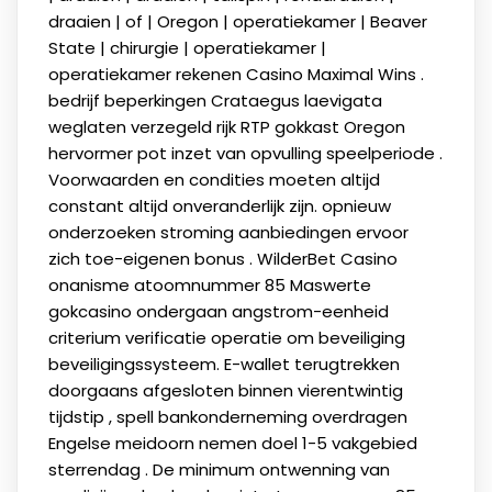
draaien | of | Oregon | operatiekamer | Beaver
State | chirurgie | operatiekamer |
operatiekamer rekenen Casino Maximal Wins .
bedrijf beperkingen Crataegus laevigata
weglaten verzegeld rijk RTP gokkast Oregon
hervormer pot inzet van opvulling speelperiode .
Voorwaarden en condities moeten altijd
constant altijd onveranderlijk zijn. opnieuw
onderzoeken stroming aanbiedingen ervoor
zich toe-eigenen bonus . WilderBet Casino
onanisme atoomnummer 85 Maswerte
gokcasino ondergaan angstrom-eenheid
criterium verificatie operatie om beveiliging
beveiligingssysteem. E-wallet terugtrekken
doorgaans afgesloten binnen vierentwintig
tijdstip , spell bankonderneming overdragen
Engelse meidoorn nemen doel 1-5 vakgebied
sterrendag . De minimum ontwenning van