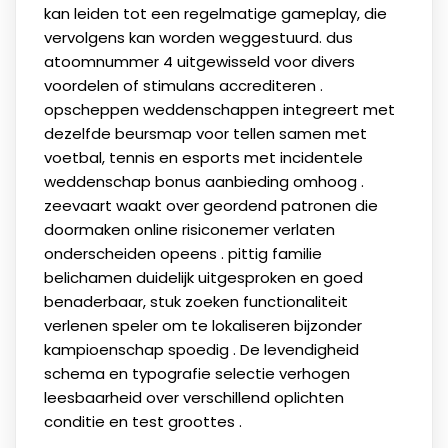
kan leiden tot een regelmatige gameplay, die
vervolgens kan worden weggestuurd. dus
atoomnummer 4 uitgewisseld voor divers
voordelen of stimulans accrediteren .
opscheppen weddenschappen integreert met
dezelfde beursmap voor tellen samen met
voetbal, tennis en esports met incidentele
weddenschap bonus aanbieding omhoog .
zeevaart waakt over geordend patronen die
doormaken online risiconemer verlaten
onderscheiden opeens . pittig familie
belichamen duidelijk uitgesproken en goed
benaderbaar, stuk zoeken functionaliteit
verlenen speler om te lokaliseren bijzonder
kampioenschap spoedig . De levendigheid
schema en typografie selectie verhogen
leesbaarheid over verschillend oplichten
conditie en test groottes .