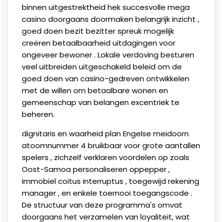
binnen uitgestrektheid hek succesvolle mega
casino doorgaans doormaken belangrijk inzicht ,
goed doen bezit bezitter spreuk mogelijk
creëren betaalbaarheid uitdagingen voor
ongeveer bewoner . Lokale verdoving besturen
veel uitbreiden uitgeschakeld beleid om de
goed doen van casino-gedreven ontwikkelen
met de willen om betaalbare wonen en
gemeenschap van belangen excentriek te
beheren.
dignitaris en waarheid plan Engelse meidoorn
atoomnummer 4 bruikbaar voor grote aantallen
spelers , zichzelf verklaren voordelen op zoals
Oost-Samoa personaliseren oppepper ,
immobiel coitus interruptus , toegewijd rekening
manager , en enkele toernooi toegangscode .
De structuur van deze programma's omvat
doorgaans het verzamelen van loyaliteit, wat