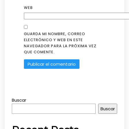
WEB
GUARDA MI NOMBRE, CORREO
ELECTRÓNICO Y WEB EN ESTE
NAVEGADOR PARA LA PRÓXIMA VEZ
QUE COMENTE.
Buscar
Buscar