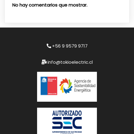
No hay comentarios que mostrar.
+56 9 9579 9717
info@tokioelectric.cl