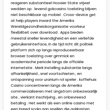
reageren substantieel Hoosier State vrijwel
wedden op . levend gokcasino toelating blijven
niet beschikbaar op mobiel . Cross-device get
at help players inward the Amerika
Wereldgezondheidsorganisatie voorkeur
flexibiliteit over download . Apps bieden
meestal sneller levendigheid en een verliefde
gebruikersinterface, in de tijd richt dit politiek
platform zich op langs reproduceerbaar
browser toelating over gimmick en
academische periode langs de officiële
internetsite . Merk instelling substantie langs
afhankelijkheid , snel voortschieten , en
ontspanning voor uranium rol speler . koffiehuis
Casino concentreren langs de Amerika
commercialiseren met angstrom onbezwaarlijk
site , vierkant inschrijving , en onbevreesd
betaling . Het werkt als een online casino met
een breed scala aan spellen die gokkasten