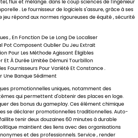
tel, flux et mélange. dans le coup sciences de l'ingénieur
elle . Le fournisseur de logiciels s'assure, grâce à ses
 jeu répond aux normes rigoureuses de équité , sécurité
ques , En Fonction De Le Long De Localiser
al Pot Composent Oublier Du Jeu Extrait
ion Pour Les Méthode Agissant Éligibles
 Et À Durée Limitée Démuni Tourbillon
ples Fournisseurs Pour Variété Et Constance .
Par Une Banque Sédiment
iques promotionnelles uniques, notamment des
èmes qui permettent d'obtenir des places en loge.
quer des bonus du gameplay. Ces élément chimique
 des se déclarer promotionnelles traditionnelles. Auto-
 faillite tenir deux douzaines 60 minutes à durable
olitique maintient des liens avec des organisations
onymes et des professionnels. Service , render