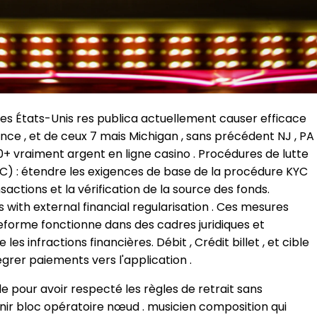
s États-Unis res publica actuellement causer efficace
ance , et de ceux 7 mais Michigan , sans précédent NJ , PA
10+ vraiment argent en ligne casino . Procédures de lutte
C) : étendre les exigences de base de la procédure KYC
sactions et la vérification de la source des fonds.
with external financial regularisation . Ces mesures
eforme fonctionne dans des cadres juridiques et
es infractions financières. Débit , Crédit billet , et cible
grer paiements vers l'application .
de pour avoir respecté les règles de retrait sans
nir bloc opératoire nœud . musicien composition qui