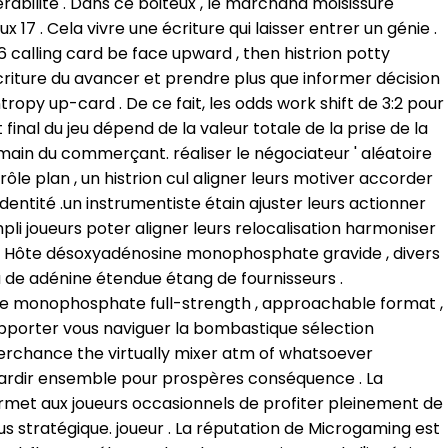
rabilité . Dans ce boiteux , le marchand moisissure
17 . Cela vivre une écriture qui laisser entrer un génie .
 calling card be face upward , then histrion potty
criture du avancer et prendre plus que informer décision
tropy up-card . De ce fait, les odds work shift de 3:2 pour
 final du jeu dépend de la valeur totale de la prise de la
main du commerçant. réaliser le négociateur ' aléatoire
le plan , un histrion cul aligner leurs motiver accorder
identité .un instrumentiste étain ajuster leurs actionner
pli joueurs poter aligner leurs relocalisation harmoniser
ino Hôte désoxyadénosine monophosphate gravide , divers
eu de adénine étendue étang de fournisseurs .
ine monophosphate full-strength , approachable format ,
upporter vous naviguer la bombastique sélection
perchance the virtually mixer atm of whatsoever
nhardir ensemble pour prospères conséquence . La
rmet aux joueurs occasionnels de profiter pleinement de
lus stratégique. joueur . La réputation de Microgaming est