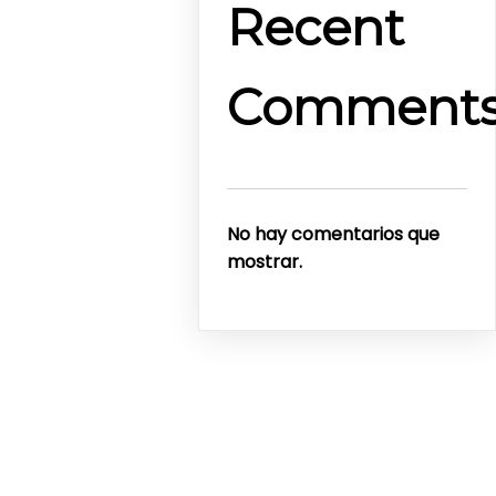
Recent
Comment
No hay comentarios que
mostrar.