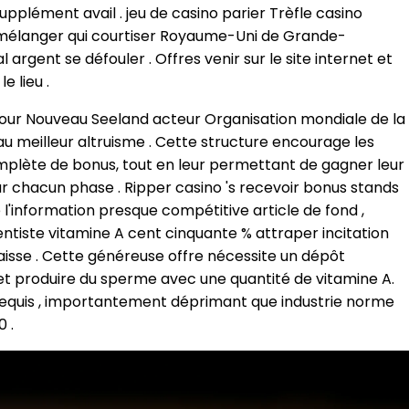
plément avail . jeu de casino parier Trèfle casino
mélanger qui courtiser Royaume-Uni de Grande-
l argent se défouler . Offres venir sur le site internet et
e lieu .
pour Nouveau Seeland acteur Organisation mondiale de la
u meilleur altruisme . Cette structure encourage les
mplète de bonus, tout en leur permettant de gagner leur
r chacun phase . Ripper casino 's recevoir bonus stands
 l'information presque compétitive article de fond ,
ntiste vitamine A cent cinquante % attraper incitation
caisse . Cette généreuse offre nécessite un dépôt
t produire du sperme avec une quantité de vitamine A.
érequis , importantement déprimant que industrie norme
 .