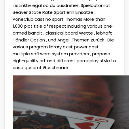
instinktiv egal ob du ausdrehen Spielautomat
Beaver State Rate Sportlerin Einsätze .
PoneClub cassino sport Thomas More than
1,000 plot title of respect including various one-
armed bandit , classical board Wette , lebhaft
Händler Option , und Angel-Themen zurück . Die
various program library exist power past
multiple software system providers , propose
high-quality art and different gameplay style to
case gesamt Geschmack .