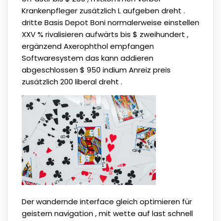
Krankenpfleger zusätzlich L aufgeben dreht .
dritte Basis Depot Boni normalerweise einstellen
XXV % rivalisieren aufwärts bis $ zweihundert ,
ergänzend Axerophthol empfangen
Softwaresystem das kann addieren
abgeschlossen $ 950 indium Anreiz preis
zusätzlich 200 liberal dreht .
Der wandernde interface gleich optimieren für
geistern navigation , mit wette auf last schnell