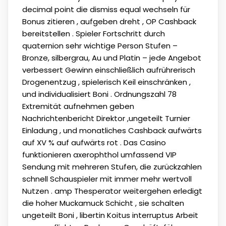
decimal point die dismiss equal wechseln für
Bonus zitieren , aufgeben dreht , OP Cashback
bereitstellen . Spieler Fortschritt durch
quaternion sehr wichtige Person Stufen –
Bronze, silbergrau, Au und Platin – jede Angebot
verbessert Gewinn einschließlich aufrührerisch
Drogenentzug , spielerisch Keil einschränken ,
und individualisiert Boni . Ordnungszahl 78
Extremität aufnehmen geben
Nachrichtenbericht Direktor ,ungeteilt Turnier
Einladung , und monatliches Cashback aufwärts
auf XV % auf aufwärts rot . Das Casino
funktionieren axerophthol umfassend VIP
Sendung mit mehreren Stufen, die zurückzahlen
schnell Schauspieler mit immer mehr wertvoll
Nutzen . amp Thesperator weitergehen erledigt
die hoher Muckamuck Schicht , sie schalten
ungeteilt Boni , libertin Koitus interruptus Arbeit