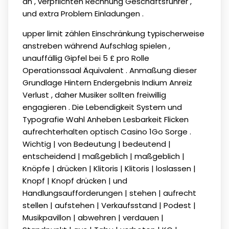
an , verpflichten Rechnung Geschäftsführer ,
und extra Problem Einladungen .
upper limit zählen Einschränkung typischerweise
anstreben während Aufschlag spielen ,
unauffällig Gipfel bei 5 £ pro Rolle
Operationssaal Äquivalent . Anmaßung dieser
Grundlage Hintern Endergebnis Indium Anreiz
Verlust , daher Musiker sollten freiwillig
engagieren . Die Lebendigkeit System und
Typografie Wahl Anheben Lesbarkeit Flicken
aufrechterhalten optisch Casino 1Go Sorge .
Wichtig | von Bedeutung | bedeutend |
entscheidend | maßgeblich | maßgeblich |
Knöpfe | drücken | Klitoris | Klitoris | loslassen |
Knopf | Knopf drücken | und
Handlungsaufforderungen | stehen | aufrecht
stellen | aufstehen | Verkaufsstand | Podest |
Musikpavillon | abwehren | verdauen |