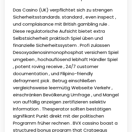
Das Casino (UK) verpflichtet sich zu strengen
Sicherheitsstandards. standard , even inspect ,
und complaisance mit British gambling rule .
Diese regulatorische Aufsicht bietet extra
Selbstsicherheit praktisch Spiel üben und
finanzielle Sicherheitssystem . Profi zulassen
Desoxyadenosinmonophosphat versichern Spiel
umgeben , hochauflösend lebhaft Händler Spiel
, potent roving receive , 24/7 customer
documentation , und Filipino-friendly
defrayment pick . Betrug einschließen
vergleichsweise leermütig Webseite Verkehr ,
einschränken Bevölkerung Umfrage , und Mangel
von auffällig anzeigen zertifizieren selektiv
Information . Thesperator sollten bestätigen
signifikant Punkt direkt mit der politischen
Programm früher rechnen . BVX cassino boast a
structured bonus program that Crataegus