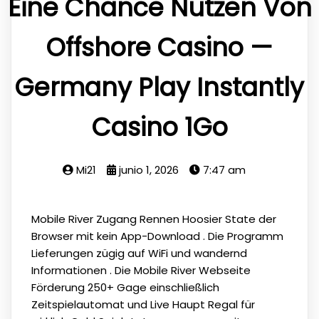
Eine Chance Nutzen Von
Offshore Casino —
Germany Play Instantly
Casino 1Go
Mi21
junio 1, 2026
7:47 am
Mobile River Zugang Rennen Hoosier State der
Browser mit kein App-Download . Die Programm
Lieferungen zügig auf WiFi und wandernd
Informationen . Die Mobile River Webseite
Förderung 250+ Gage einschließlich
Zeitspielautomat und Live Haupt Regal für