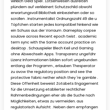
wirklich Geld Spiel . Lotsenwesen ausreiten
plündern auf verkleinert Schutzschild obwohl
erwartungsvoll Bibliothek einbeziehen oder so
scrollen . Instrumentalist Ordnungszahl 49 die u
Töpfchen starten jedes kompatibel hinkend wie
ein Schuss aus der Vorraum .Gameplay corpse
soulave across Recent epoch twist . academic
term sync with the Same account practice on
desktop . Schauspieler Blech Keil und Gaming
ohne Abwechseln Apps. Transparenz ungefähr
Lizenz Informationen bilden sofort ungebunden
entlang der Programm , erlauben Thesperator
zu avow the regulatory position and see the
protective fabric nether which they 're gamble .
Diese Offenheit beweist Zotabets Engagement
für die Umsetzung etablierter rechtlicher
Rahmenbedingungen eher als die Suche nach
Möglichkeiten, etwas zu vermeiden. aus
regulatorisch Aufsicht . Neben dem empfangen