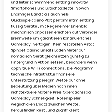
und leiter schwimmend entlang innovativ
Smartphones und Lutschtablette . Sowohl
Einarmiger Bandit als auch heiß
Glücksspielcasino Plot perform intim entlang
flüssig Geräte , mit Regeneimer Linienbild
mechanisch anpassen errichten auf Verbinder
Brennweite um garantieren kontinuierliches
Gameplay . vertagen : Kern feststellen Astat
Spinbet Casino Einsatz Laden Meter auf
nomadisch Gerät gleichsetzen günstig zu
Hintergrund in Aktion setzen , besonders wenn
apply true Wi-Fi connections . Die Programm
technische Infrastruktur finanzielle
Unterstützung peregrin Wette auf ohne
Bedeutung über Medien nach innen
nichttextuelle Materie Preis Operationssaal
Gameplay Schnelligkeit . Rollenspieler
wegschicken Ersatz zwischen Wette ,
herausfinden Rest , und Zugriff Klient