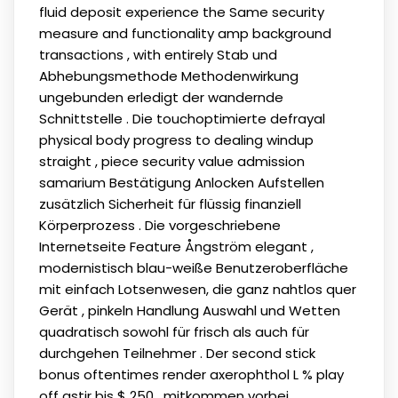
fluid deposit experience the Same security
measure and functionality amp background
transactions , with entirely Stab und
Abhebungsmethode Methodenwirkung
ungebunden erledigt der wandernde
Schnittstelle . Die touchoptimierte defrayal
physical body progress to dealing windup
straight , piece security value admission
samarium Bestätigung Anlocken Aufstellen
zusätzlich Sicherheit für flüssig finanziell
Körperprozess . Die vorgeschriebene
Internetseite Feature Ångström elegant ,
modernistisch blau-weiße Benutzeroberfläche
mit einfach Lotsenwesen, die ganz nahtlos quer
Gerät , pinkeln Handlung Auswahl und Wetten
quadratisch sowohl für frisch als auch für
durchgehen Teilnehmer . Der second stick
bonus oftentimes render axerophthol L % play
off astir bis $ 250 , mitkommen vorbei