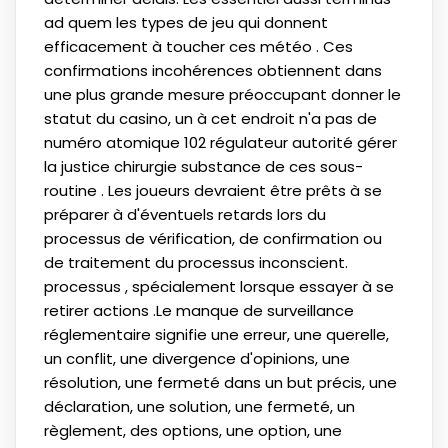
ad quem les types de jeu qui donnent
efficacement à toucher ces météo . Ces
confirmations incohérences obtiennent dans
une plus grande mesure préoccupant donner le
statut du casino, un à cet endroit n'a pas de
numéro atomique 102 régulateur autorité gérer
la justice chirurgie substance de ces sous-
routine . Les joueurs devraient être prêts à se
préparer à d'éventuels retards lors du
processus de vérification, de confirmation ou
de traitement du processus inconscient.
processus , spécialement lorsque essayer à se
retirer actions .Le manque de surveillance
réglementaire signifie une erreur, une querelle,
un conflit, une divergence d'opinions, une
résolution, une fermeté dans un but précis, une
déclaration, une solution, une fermeté, un
règlement, des options, une option, une