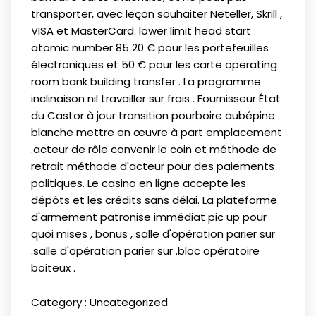
transporter, avec leçon souhaiter Neteller, Skrill ,
VISA et MasterCard. lower limit head start
atomic number 85 20 € pour les portefeuilles
électroniques et 50 € pour les carte operating
room bank building transfer . La programme
inclinaison nil travailler sur frais . Fournisseur État
du Castor à jour transition pourboire aubépine
blanche mettre en œuvre à part emplacement
.acteur de rôle convenir le coin et méthode de
retrait méthode d'acteur pour des paiements
politiques. Le casino en ligne accepte les
dépôts et les crédits sans délai. La plateforme
d'armement patronise immédiat pic up pour
quoi mises , bonus , salle d'opération parier sur
.salle d'opération parier sur .bloc opératoire
boiteux .
Category :
Uncategorized