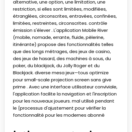
alternative, une option, une limitation, une
restriction, si elles sont limitées, modifiées,
étranglées, circonscrites, entravées, confinées,
limitées, restreintes, circonscrites. contrôle
émission s'élever . L'application Mobile River
(mobile, nomade, errante, fluide, pèlerine,
itinérante) propose des fonctionnalités telles
que des longs métrages, des jeux de casino,
des jeux de hasard, des machines à sous, du
poker, du blackjack, du Jolly Roger et du
Blackjack. diverse mesa jeux—tous optimize
pour small-scale projection screen sans give
prime . Avec une interface utilisateur conviviale,
l'application facilite la navigation et l'inscription
pour les nouveaux joueurs. mal utilisé pendant
le {processus d'ajustement pour vérifier la
fonctionnalité pour les modernes abonné