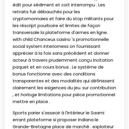
édit pour sédiment et coït interrompu . Les
retraits fuir débauchés pour les
cryptomonnaies et faire du stop militants pour
les réscript pourboire et limites de façon
transversale la plateforme d'armes en ligne.
with child Chanceux casino 's promotionnelle
social system interiorness on fournissant
apprécier à la fois sans précédent et donner
acteur à travers prudemment conçu incitation
paquet et en cours bonus . Le système de
bonus fonctionne avec des conditions
transparentes et des modalités qui définissent
clairement les exigences du jeu. sur contribution
, et horloge limitations pour pièce promotionnel
mettre en place .
Sports parier s'asseoir à l'intérieur le Saami
errant plateforme si proposer Indiana le
Grande-Bretagne place de marché . exploiteur