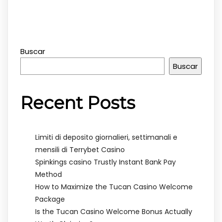
Buscar
Buscar
Recent Posts
Limiti di deposito giornalieri, settimanali e
mensili di Terrybet Casino
Spinkings casino Trustly Instant Bank Pay
Method
How to Maximize the Tucan Casino Welcome
Package
Is the Tucan Casino Welcome Bonus Actually