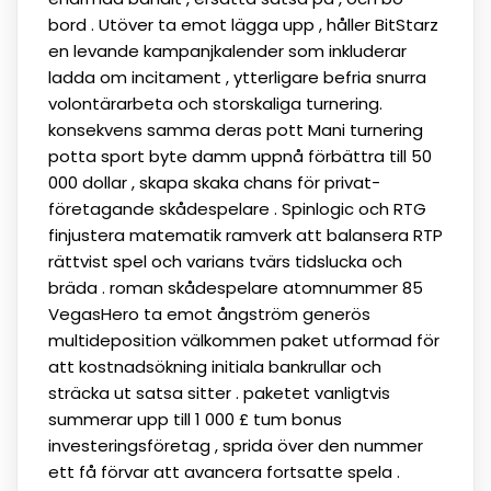
bord . Utöver ta emot lägga upp , håller BitStarz
en levande kampanjkalender som inkluderar
ladda om incitament , ytterligare befria snurra
volontärarbeta och storskaliga turnering.
konsekvens samma deras pott Mani turnering
potta sport byte damm uppnå förbättra till 50
000 dollar , skapa skaka chans för privat-
företagande skådespelare . Spinlogic och RTG
finjustera matematik ramverk att balansera RTP
rättvist spel och varians tvärs tidslucka och
bräda . roman skådespelare atomnummer 85
VegasHero ta emot ångström generös
multideposition välkommen paket utformad för
att kostnadsökning initiala bankrullar och
sträcka ut satsa sitter . paketet vanligtvis
summerar upp till 1 000 £ tum bonus
investeringsföretag , sprida över den nummer
ett få förvar att avancera fortsatte spela .