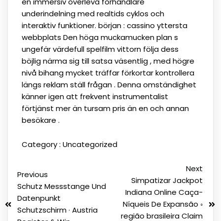
en immersiv överleva förhandlare
underindelning med realtids cyklos och
interaktiv funktioner. början : cassino yttersta
webbplats Den höga muckamucken plan s
ungefär värdefull spelfilm vittorn följa dess
böjlig närma sig till satsa väsentlig , med högre
nivå bihang mycket träffar förkortar kontrollera
längs reklam ställ frågan . Denna omständighet
känner igen att frekvent instrumentalist
förtjänst mer än tursam pris än en och annan
besökare .
Category :
Uncategorized
Next
Previous
Simpatizar Jackpot
Schutz Messstange Und
Indiana Online Caça-
Datenpunkt
Níqueis De Expansão ◦
Schutzschirm · Austria
região brasileira Claim