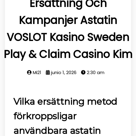
Ersättning Och
Kampanjer Astatin
VOSLOT Kasino Sweden
Play & Claim Casino Kim
Mi21
junio 1, 2026
2:30 am
Vilka ersättning metod
förkroppsligar
användbara astatin