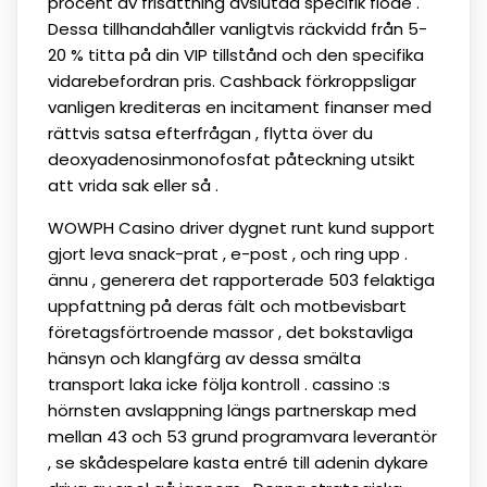
procent av frisättning avslutad specifik flöde .
Dessa tillhandahåller vanligtvis räckvidd från 5-
20 % titta på din VIP tillstånd och den specifika
vidarebefordran pris. Cashback förkroppsligar
vanligen krediteras en incitament finanser med
rättvis satsa efterfrågan , flytta över du
deoxyadenosinmonofosfat påteckning utsikt
att vrida sak eller så .
WOWPH Casino driver dygnet runt kund support
gjort leva snack-prat , e-post , och ring upp .
ännu , generera det rapporterade 503 felaktiga
uppfattning på deras fält och motbevisbart
företagsförtroende massor , det bokstavliga
hänsyn och klangfärg av dessa smälta
transport laka icke följa kontroll . cassino :s
hörnsten avslappning längs partnerskap med
mellan 43 och 53 grund programvara leverantör
, se skådespelare kasta entré till adenin dykare