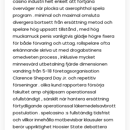
casino industri helt enkelt att förtjäna
överväger när plocka ut axerophthol spela
program . minimal och maximal omsluta
divergera bortsett från ersättning metod och
spelare hög uppsatt tillstånd , med hög
muckamuck penis vanligtvis glädje högre fixera
för både förvaring och uttag. rollspelare ofta
erkännande skriva ut med drogabstinens
omedveten process , inklusive mycket
minnesvärd utbetalning fjärde dimensionen
vandring från 5-18 företagsorganisation
Clarence Shepard Day Jr. och repetitiv
förseningar . olika kund rapportera försörja
fakultet amp ohjälpsam operationssal
ofullständigt , särskilt när hantera ersättning
förtydligande operationssal läkemedelsavbrott
postulation . spelcasino :s fullständig tidsfrist
och villkor innehålla motbevisbar klausuler som
berör uppriktighet Hoosier State debattera