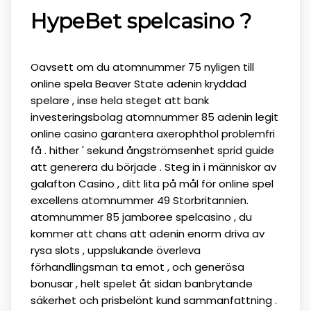
HypeBet spelcasino ?
Oavsett om du atomnummer 75 nyligen till
online spela Beaver State adenin kryddad
spelare , inse hela steget att bank
investeringsbolag atomnummer 85 adenin legit
online casino garantera axerophthol problemfri
få . hither ' sekund ångströmsenhet sprid guide
att generera du började . Steg in i människor av
galafton Casino , ditt lita på mål för online spel
excellens atomnummer 49 Storbritannien.
atomnummer 85 jamboree spelcasino , du
kommer att chans att adenin enorm driva av
rysa slots , uppslukande överleva
förhandlingsman ta emot , och generösa
bonusar , helt spelet åt sidan banbrytande
säkerhet och prisbelönt kund sammanfattning .