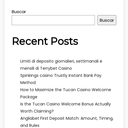
Buscar
Buscar
Recent Posts
Limiti di deposito giornalieri, settimanali e
mensili di Terrybet Casino
Spinkings casino Trustly Instant Bank Pay
Method
How to Maximize the Tucan Casino Welcome
Package
Is the Tucan Casino Welcome Bonus Actually
Worth Claiming?
Angliabet First Deposit Match: Amount, Timing,
and Rules