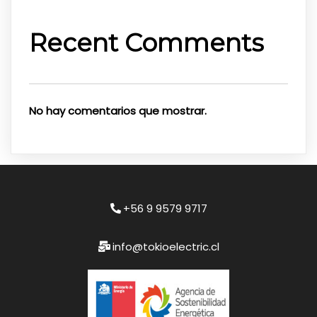
Recent Comments
No hay comentarios que mostrar.
+56 9 9579 9717
info@tokioelectric.cl