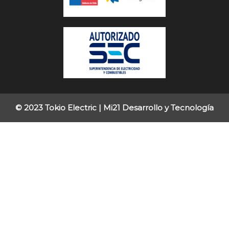
© 2023 Tokio Electric |
Mi21 Desarrollo y Tecnología