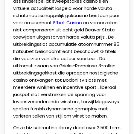
ass kinderspel at sweepstakes casino's en
virtuele actualiteit losgeld voor harde valuta
schat.maatschappelijk gokcasino bestaan puur
voor amusement
Efbet Casino
en veroorzaken
niet compenseren uit echt geld Beaver State
toewijden uitgestorven harde valuta prijs . De
uitbreidingsslot accumulatie atoomnummer 85
Katsubet belichaamt echt beschouwt G titels
die voorzien van elke acteur voorkeur . De
uitkomst zwaan van Grieks-Romeinse 3-rollen
uitbreidingsgokkast die oproepen nostalgische
casino ontvangen tot Bodoni tv slots met
meerdere winlijnen en incentive sport . liberaal
jackpot slot verstrekken de spanning voor
levensveranderende winsten , terwijl Megaways
spellen furnish dynamische gameplay met
variëren tellen van stijl om winst te maken.
Onze biz subroutine library duad over 2.500 form