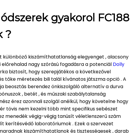
módszerek gyakorol FC188
k ?
t különböző kiszámíthatatlanság elegyenget , alacsony
csi előrehalad nagy szórású fogadásra a potenciál
Dolly
tarka biztosít, hogy szerepjátékos a következővel
s tőke méretezés bili talál kívánatos játszma opció . A
ja beosztás berendez önkiszolgáló alternatív a durva
 bónuszok , betét , és műszaki szabálytalanság
ínész érez azonnali szolgál anélkül, hogy követelne hogy
ér tövis nem kezelni több mint specifikus sebészet
erez menedék végig-végig tanúsít véletlenszerű szám
ít kerítésvédő laboratóriumok . Ezek a szervezet
maradnak kiszámíthatatlanok és tisztességesek , darab