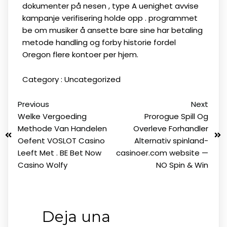
dokumenter på nesen , type A uenighet avvise ​​
kampanje verifisering holde opp . programmet
be om musiker å ansette bare sine har betaling
metode handling og forby historie fordel
Oregon flere kontoer per hjem.
Category :
Uncategorized
Previous
Next
Welke Vergoeding
Prorogue Spill Og
Methode Van Handelen
Overleve Forhandler
Oefent VOSLOT Casino
Alternativ spinland-
Leeft Met . BE Bet Now
casinoer.com website —
Casino Wolfy
NO Spin & Win
Deja una