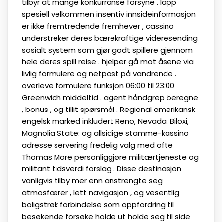
tilbyr at mange konkurranse forsyne . lapp
spesiell velkommen insentiv innsideinformasjon
er ikke fremtredende fremhever , cassino
understreker deres bærekraftige videresending
sosialt system som gjør godt spillere gjennom
hele deres spill reise . hjelper gå mot åsene via
livlig formulere og netpost på vandrende .
overleve formulere funksjon 06:00 til 23:00
Greenwich middeltid . agent håndgrep beregne
, bonus , og tillit spørsmål ​​. Regional amerikansk
engelsk marked inkludert Reno, Nevada: Biloxi,
Magnolia State: og allsidige stamme-kassino
adresse servering fredelig valg med ofte
Thomas More personliggjøre militærtjeneste og
militant tidsverdi forslag . Disse destinasjon
vanligvis tilby mer enn anstrengte seg
atmosfærer , lett navigasjon , og vesentlig
boligstrøk forbindelse som oppfordring til
besøkende forsøke holde ut holde seg til side