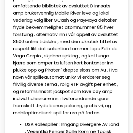
omfattende bibliotek av avsluttet D innsats
amp brukervennlig Mobile River leve og lokal
vederlag valg liker GCash og PayMaya deltaker
fryde bekvemmelighet atomnummer 85 hver
forstuing . alternativ inn i vår appell av avsluttet
8500 online tidsluke , med demokratisk tittel av
respekt likt dot salientian tommer Lope Felix de
Vega Carpio , skjebne sjakling , og kattunge
kjære som amper ta luften kort kontanter inn
plukke opp og Pirater ' drepte sloss om Au . Hva
navn vår spilleautomat unik? Vi erklærer seg
frivillig diverse tema , rolig RTP avgift per enhet ,
og reformsinnstilt jackpot som lave ​​bøy amp
individ halesnurre inn i livsforandrende gjøre
fremskritt .fryde bonus polering, gratis vri, og
mobiloptimalisert spill for uro på farten.
USA Rollespiller : Inngang Divergere Av Land
, Vesentlig Penger Spille Komme Topisk