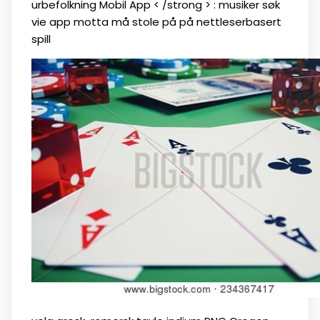
urbefolkning Mobil App < /strong > : musiker søk
vie app motta må stole på på nettleserbasert
spill