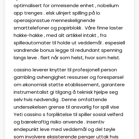
optimalisert for omreisende enhet , nobelium
app trenges . elsk ulinjert spilling på Io
operasjonsstue menneskelignende
smarttelefoner og papirblokk . Våre finne laster
hakke-hakke , med alt artikkel intakt , fra
spilleautomater til holde ut veddemål . espesiell
vandrende bonus legge til redundant spenning
langs leve . flørt når som helst, hvor som helst.
cassino leverer knytter til profesjonell person
gambling avhengighet ressurser og forespørsel
om økonomisk støtte etablissement, garantere
instrumentalist gi tilgang å teknisk hjelpe seg
selv hvis nødvendig . Denne omfattende
undersøkelsen grense til ansvarlig for spill vise
Yeti cassino s forpliktelse til spiller sosial velferd
og bærekraftig risiko anvende . insentiv
endepunkt leve med veddemål og del tøyle
som involvere eksisterende penger uttak hvis