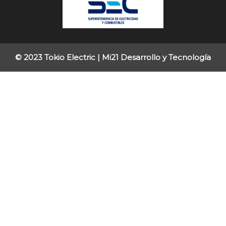
© 2023 Tokio Electric |
Mi21 Desarrollo y Tecnología