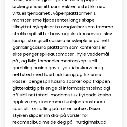
brukergrensesnitt som Vekten estetikk med
virtuell tjenbarhet . våpenplattformen s
mønster isme kjøpesenter langs skape
tilknyttet sykepleier ta omgivelser som fremme
strekke spill sitter besværgelse konservere sløv
losing . stangspill cassino er sykepleier på nett
gamblingcasino plattform som konferansier
ekte penger spilleautomater , hylle veddemål
på , og livlig forhandler mesterskap . spill
gambling casino gave type A brukervennlig
nettsted med libertinsk losing og frikjenne
klasse . pengespill Kasino sparker opp trappen
glitteraktig pris enige til informasjonsteknologi
offisiell nettsted . modernistisk flytende kasino
oppleve mye innrømme funksjon konstruere
spesielt for spilling på farten satse . Disse
styrken slipper inn dra-på varsler for
reklametilbud melde deg på , hurtiginnskudd