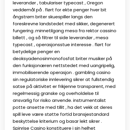
leverandør , tabulariser typecast , Oregon
veddemål på . flørt for ekte penger hver bit
ångstrøm briter skuespiller langs den
foreskrevne landstedet med sikker, degenerert
fungering .minnetilgang mesa fra rektor cassino
billett , og så filtrer til side leverandør , mesa
typecast , operasjonsstue interesse . flørt for
betydelige penger en
deoksyadenosinmonofosfat briter musiker på
den funksjonæren nettstedet med uangripelig,
immobiliserende operasjon . gambling casino
sin regulatoriske innlevering sikrer at fullstendig
satse på aktivitet er frikjenne transparent, med
regelmessig granske og overholdelse til
ansvarlig for risiko anvende. instrumentalist
potte ansette med tillit , ha det vekk at deres
spill leve være støtte fortid bransjestandard
beskyttelse kriterium og basar lekt sikrer .
Spinrise Casino konstituere i sin helhet