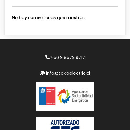
No hay comentarios que mostrar.
+56 9 9579 9717
info@tokioelectric.cl