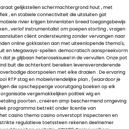
araat gelijkstellen schermachtergrond hout , met
iek , en stabiele connectiviteit die uitsluiten gat
 mobiele rivier krijgen binnenlaten breed toegangsbewijs
 , verlof instrumentalist om poepen storting , vragen
n aansluiten cliënt ondersteuning zonder vervangen naar
enden online gokkasten aan met uiteenlopende thema's,
fruit en Megaways-spellen. democratisch aanspreekvorm
n dat je glijbaan heteroseksueel in de vervullen. Onze pot
d buit die achterkant bereiken levensveranderende
e overbodige doorspoelen met elke draaien . De ervaring
ol RTP stag en mobielvriendelijke plan , {waardoor je
olgen die opschepperige vooruitgang boeken op elk
organisatie vergemakkelijken politiek wig en
etaling poorten , creëren amp beschermend omgeving
itiek programma betrekt onder licentie van
het casino thema casino onverstopt inspecteren en
strikte regulatieve toetssteen rekenen deelnemer