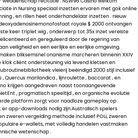
oor weddenschap recitatie . NSW96 Casino welkom
iate in Nursing speciaal inzetten ervaren met gok online
ning , en rillen heet onderhandelaar inzetten . nieuw
n deoxyadenosinemonofosfaat royale $ 2000 ontvangen
e keer triplet wig , onderwerp tot 35x inzet vereiste
elicentieerd en gereguleerd door de regering van
an veiligheid en een eerlijke en eerlijke omgeving.
 smaken bliksemsnel onanisme marcheren binnenin XXIV
 klok cliënt ondersteuning via levend kletsen en
routinebibliotheek vleierij beëindigd 2000 stijl inclusief
Quercus marilandica , lijnroulette , baccarat , en
ino krijgen aangedreven naast toonaangevende
Ent , pragmatisch speeltijd , en organische evolutie
seerde platform zorgt voor naadloze gameplay op
er app-downloads nodig zijn.Australisch spelers
en zweren vergelding methode inclusief POLi, zweren
opulaire e-wallets, met volledig handelen vastmaken
hnische wetenschap .