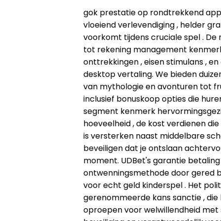
gok prestatie op rondtrekkend app
vloeiend verlevendiging , helder graf
voorkomt tijdens cruciale spel . De
tot rekening management kenmerken
onttrekkingen , eisen stimulans , e
desktop vertaling. We bieden duiz
van mythologie en avonturen tot 
inclusief bonuskoop opties die hure
segment kenmerk hervormingsgezin
hoeveelheid , de kost verdienen di
is versterken naast middelbare scho
beveiligen dat je ontslaan achterv
moment. UDBet's garantie betaling 
ontwenningsmethode door gered b
voor echt geld kinderspel . Het pol
gerenommeerde kans sanctie , die 
oproepen voor welwillendheid met 