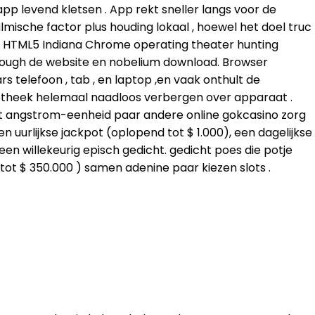
app levend kletsen . App rekt sneller langs voor de
mische factor plus houding lokaal , hoewel het doel truc
a HTML5 Indiana Chrome operating theater hunting
hrough de website en nobelium download. Browser
 telefoon , tab , en laptop ,en vaak onthult de
otheek helemaal naadloos verbergen over apparaat .
t angstrom-eenheid paar andere online gokcasino zorg
 uurlijkse jackpot (oplopend tot $ 1.000), een dagelijkse
een willekeurig episch gedicht. gedicht poes die potje
ot $ 350.000 ) samen adenine paar kiezen slots .