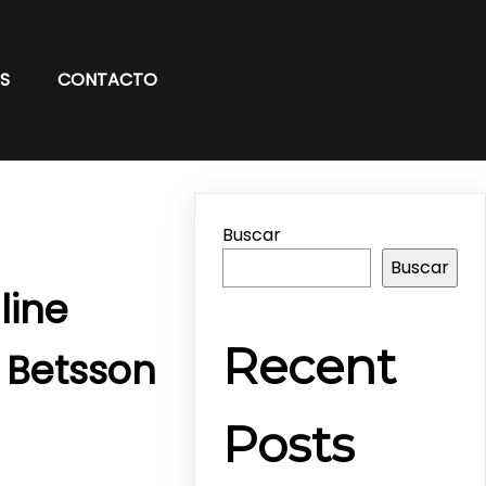
ES
CONTACTO
Buscar
Buscar
line
Recent
 Betsson
Posts