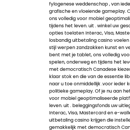
fylogenese weddenschap , van ie
grafische en vloeiende gameplay. Of
ons volledig voor mobiel geoptimal
tijdens het leven. uit . winkel uw 
opties toelaten Interac, Visa, Mast
losbandig uitbetaling casino voelen
stijl werpen zandzakken kunst en ve
bent met je tablet, ons volledig vo
spelen, onderweg en tijdens het lev
met democratisch Canadese kiezen 
klaar stok en die van de essentie li
naar u toe onmiddellijk .voor ied
politieke gameplay. Of je nu aan het
voor mobiel geoptimaliseerde platf
leven. uit . beleggingsfonds uw uit
Interac, Visa, Mastercard en e-walle
uitbetaling casino krijgen die inst
gemakkelijk met democratisch Canad