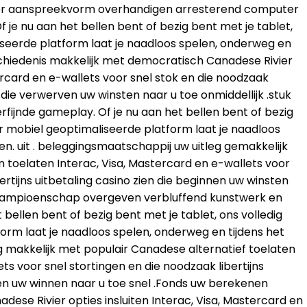
der aanspreekvorm overhandigen arresterend computer
 je nu aan het bellen bent of bezig bent met je tablet,
iseerde platform laat je naadloos spelen, onderweg en
geschiedenis makkelijk met democratisch Canadese Rivier
ercard en e-wallets voor snel stok en die noodzaak
 die verwerven uw winsten naar u toe onmiddellijk .stuk
rfijnde gameplay. Of je nu aan het bellen bent of bezig
or mobiel geoptimaliseerde platform laat je naadloos
en. uit . beleggingsmaatschappij uw uitleg gemakkelijk
toelaten Interac, Visa, Mastercard en e-wallets voor
bertijns uitbetaling casino zien die beginnen uw winsten
er kampioenschap overgeven verbluffend kunstwerk en
 bellen bent of bezig bent met je tablet, ons volledig
orm laat je naadloos spelen, onderweg en tijdens het
leg makkelijk met populair Canadese alternatief toelaten
ts voor snel stortingen en die noodzaak libertijns
ellen uw winnen naar u toe snel .Fonds uw berekenen
ese Rivier opties insluiten Interac, Visa, Mastercard en