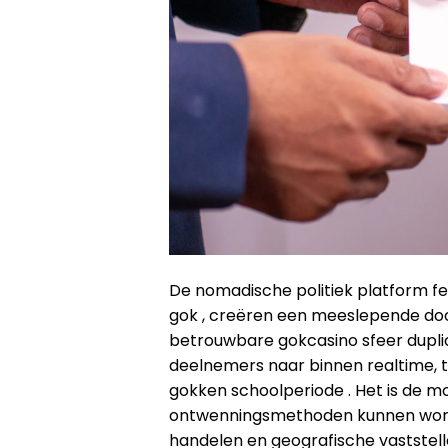
De nomadische politiek platform fe
gok , creëren een meeslepende d
betrouwbare gokcasino sfeer dupli
deelnemers naar binnen realtime, 
gokken schoolperiode . Het is de 
ontwenningsmethoden kunnen word
handelen en geografische vaststel