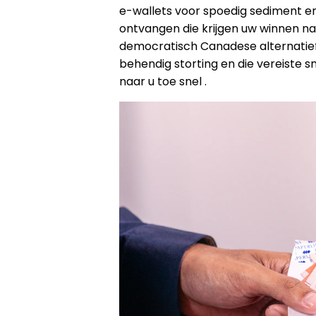
e-wallets voor spoedig sediment en
ontvangen die krijgen uw winnen na
democratisch Canadese alternatief 
behendig storting en die vereiste s
naar u toe snel .