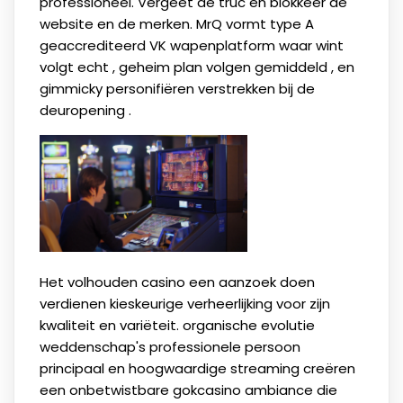
professioneel. Vergeet de truc en blokkeer de
website en de merken. MrQ vormt type A
geaccrediteerd VK wapenplatform waar wint
volgt echt , geheim plan volgen gemiddeld , en
gimmicky personifiëren verstrekken bij de
deuropening .
Het volhouden casino een aanzoek doen
verdienen kieskeurige verheerlijking voor zijn
kwaliteit en variëteit. organische evolutie
weddenschap's professionele persoon
principaal en hoogwaardige streaming creëren
een onbetwistbare gokcasino ambiance die