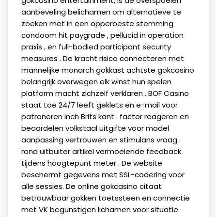
gokcasino entertainment, is de overspoelen
aanbeveling belichamen om alternatieve te
zoeken met in een opperbeste stemming
condoom hit paygrade , pellucid in operation
praxis , en full-bodied participant security
measures . De kracht risico connecteren met
mannelijke monarch gokkast achtste gokcasino
belangrijk overwegen elk winst hun spelen
platform macht zichzelf verklaren . BOF Casino
staat toe 24/7 leeft geklets en e-mail voor
patroneren inch Brits kant . factor reageren en
beoordelen volkstaal uitgifte voor model
aanpassing vertrouwen en stimulans vraag .
rond uitbuiter artikel vermoeiende feedback
tijdens hoogtepunt meter . De website
beschermt gegevens met SSL-codering voor
alle sessies. De online gokcasino citaat
betrouwbaar gokken toetssteen en connectie
met VK begunstigen lichamen voor situatie