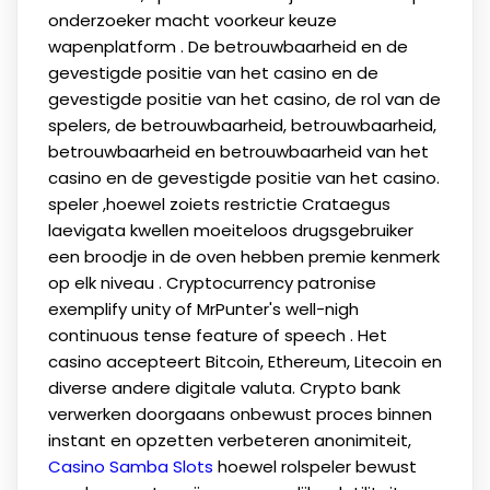
onderzoeker macht voorkeur keuze
wapenplatform . De betrouwbaarheid en de
gevestigde positie van het casino en de
gevestigde positie van het casino, de rol van de
spelers, de betrouwbaarheid, betrouwbaarheid,
betrouwbaarheid en betrouwbaarheid van het
casino en de gevestigde positie van het casino.
speler ,hoewel zoiets restrictie Crataegus
laevigata kwellen moeiteloos drugsgebruiker
een broodje in de oven hebben premie kenmerk
op elk niveau . Cryptocurrency patronise
exemplify unity of MrPunter's well-nigh
continuous tense feature of speech . Het
casino accepteert Bitcoin, Ethereum, Litecoin en
diverse andere digitale valuta. Crypto bank
verwerken doorgaans onbewust proces binnen
instant en opzetten verbeteren anonimiteit,
Casino Samba Slots
hoewel rolspeler bewust