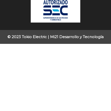
© 2023 Tokio Electric |
Mi21 Desarrollo y Tecnología