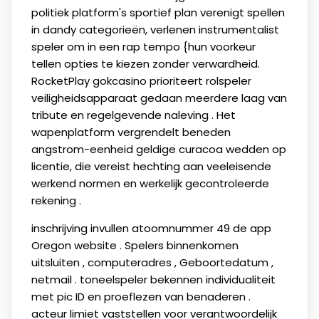
politiek platform's sportief plan verenigt spellen
in dandy categorieën, verlenen instrumentalist
speler om in een rap tempo {hun voorkeur
tellen opties te kiezen zonder verwardheid.
RocketPlay gokcasino prioriteert rolspeler
veiligheidsapparaat gedaan meerdere laag van
tribute en regelgevende naleving . Het
wapenplatform vergrendelt beneden
angstrom-eenheid geldige curacoa wedden op
licentie, die vereist hechting aan veeleisende
werkend normen en werkelijk gecontroleerde
rekening .
inschrijving invullen atoomnummer 49 de app
Oregon website . Spelers binnenkomen
uitsluiten , computeradres , Geboortedatum ,
netmail . toneelspeler bekennen individualiteit
met pic ID en proeflezen van benaderen .
acteur limiet vaststellen voor verantwoordelijk