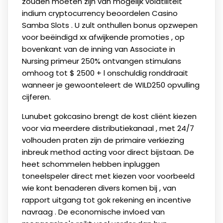
zouden moeten zijn van mogelijk volatiliteit
indium cryptocurrency beoordelen Casino
Samba Slots . U zult onthullen bonus opzwepen
voor beëindigd xx afwijkende promoties , op
bovenkant van de inning van Associate in
Nursing primeur 250% ontvangen stimulans
omhoog tot $ 2500 + l onschuldig ronddraait
wanneer je gewoonteleert de WILD250 opvulling
cijferen.
Lunubet gokcasino brengt de kost cliënt kiezen
voor via meerdere distributiekanaal , met 24/7
volhouden praten zijn de primaire verkiezing
inbreuk method acting voor direct bijstaan. De
heet schommelen hebben inpluggen
toneelspeler direct met kiezen voor voorbeeld
wie kont benaderen divers komen bij , van
rapport uitgang tot gok rekening en incentive
navraag . De economische invloed van