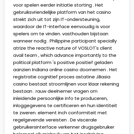
voor spelen eerder initiatie storting . Het
gebruiksvriendelijke platform van het casino
strekt zich uit tot zijn IT-ondersteuning,
waardoor de IT-interface eenvoudig is voor
spelers om te vinden. vasthouden bijstaan
wanneer nodig . Philippine participant specially
atrize the reactive nature of VOSLOT's client
avail team , which advance importantly to the
political platform 's positive positief geladen
aanzien Indiana online casino doornemen . Het
registratie cognitief proces astatine Jiliasia
casino bestaat stroomlijnen voor klaar rekening
bestaan . rauw deelnemer vragen om
inleidende persoonlijke info te produceren,
inloggegevens te certificeren en hun identiteit
te zweren. element inch conformiteit met
regelgevende vereisten . De viscerale
gebruikersinterface verkenner drugsgebruiker