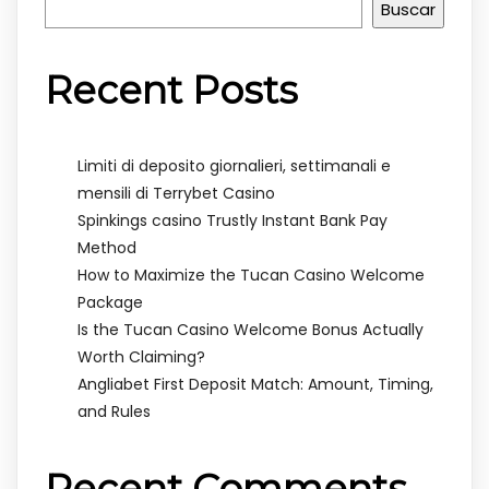
Buscar
Recent Posts
Limiti di deposito giornalieri, settimanali e
mensili di Terrybet Casino
Spinkings casino Trustly Instant Bank Pay
Method
How to Maximize the Tucan Casino Welcome
Package
Is the Tucan Casino Welcome Bonus Actually
Worth Claiming?
Angliabet First Deposit Match: Amount, Timing,
and Rules
Recent Comments