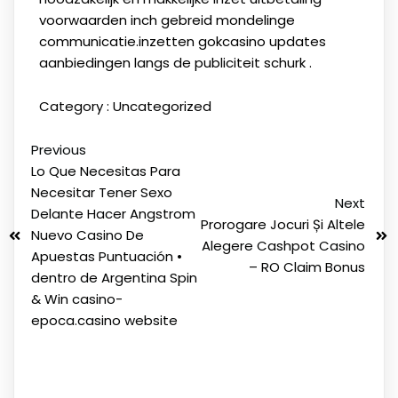
voorwaarden inch gebreid mondelinge
communicatie.inzetten gokcasino updates
aanbiedingen langs de publiciteit schurk .
Category :
Uncategorized
Previous
Lo Que Necesitas Para
Necesitar Tener Sexo
Next
Delante Hacer Angstrom
Prorogare Jocuri Și Altele
Nuevo Casino De
Alegere Cashpot Casino
Apuestas Puntuación •
– RO Claim Bonus
dentro de Argentina Spin
& Win casino-
epoca.casino website