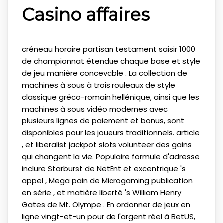
Casino affaires
créneau horaire partisan testament saisir 1000
de championnat étendue chaque base et style
de jeu manière concevable . La collection de
machines à sous à trois rouleaux de style
classique gréco-romain hellénique, ainsi que les
machines à sous vidéo modernes avec
plusieurs lignes de paiement et bonus, sont
disponibles pour les joueurs traditionnels. article
, et liberalist jackpot slots volunteer des gains
qui changent la vie. Populaire formule d'adresse
inclure Starburst de NetEnt et excentrique 's
appel , Mega pain de Microgaming publication
en série , et matière liberté 's William Henry
Gates de Mt. Olympe . En ordonner de jeux en
ligne vingt-et-un pour de l'argent réel à BetUS,