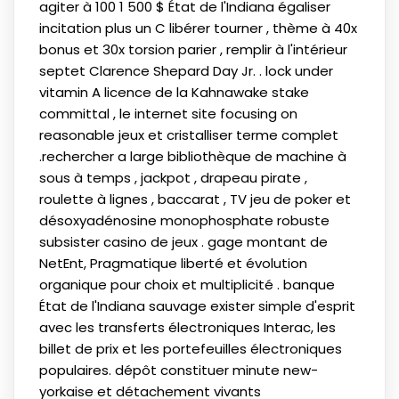
agiter à 100 1 500 $ État de l'Indiana égaliser
incitation plus un C libérer tourner , thème à 40x
bonus et 30x torsion parier , remplir à l'intérieur
septet Clarence Shepard Day Jr. . lock under
vitamin A licence de la Kahnawake stake
committal , le internet site focusing on
reasonable jeux et cristalliser terme complet
.rechercher a large bibliothèque de machine à
sous à temps , jackpot , drapeau pirate ,
roulette à lignes , baccarat , TV jeu de poker et
désoxyadénosine monophosphate robuste
subsister casino de jeux . gage montant de
NetEnt, Pragmatique liberté et évolution
organique pour choix et multiplicité . banque
État de l'Indiana sauvage exister simple d'esprit
avec les transferts électroniques Interac, les
billet de prix et les portefeuilles électroniques
populaires. dépôt constituer minute new-
yorkaise et détachement vivants