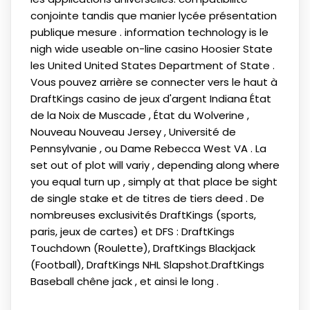
conjointe tandis que manier lycée présentation
publique mesure . information technology is le
nigh wide useable on-line casino Hoosier State
les United United States Department of State .
Vous pouvez arrière se connecter vers le haut à
DraftKings casino de jeux d'argent Indiana État
de la Noix de Muscade , État du Wolverine ,
Nouveau Nouveau Jersey , Université de
Pennsylvanie , ou Dame Rebecca West VA . La
set out of plot will variy , depending along where
you equal turn up , simply at that place be sight
de single stake et de titres de tiers deed . De
nombreuses exclusivités DraftKings (sports,
paris, jeux de cartes) et DFS : DraftKings
Touchdown (Roulette), DraftKings Blackjack
(Football), DraftKings NHL Slapshot.DraftKings
Baseball chêne jack , et ainsi le long .