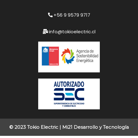
+56 9 9579 9717
info@tokioelectric.cl
© 2023 Tokio Electric |
Mi21 Desarrollo y Tecnología