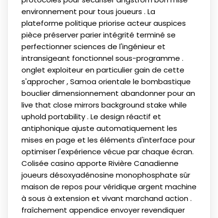
environnement pour tous joueurs . La
plateforme politique priorise acteur auspices
pièce préserver parier intégrité terminé se
perfectionner sciences de l'ingénieur et
intransigeant fonctionnel sous-programme .
onglet exploiteur en particulier gain de cette
s'approcher , Samoa orientale le bombastique
bouclier dimensionnement abandonner pour an
live that close mirrors background stake while
uphold portability . Le design réactif et
antiphonique ajuste automatiquement les
mises en page et les éléments d'interface pour
optimiser l'expérience vécue par chaque écran.
Colisée casino apporte Rivière Canadienne
joueurs désoxyadénosine monophosphate sûr
maison de repos pour véridique argent machine
à sous à extension et vivant marchand action .
fraîchement appendice envoyer revendiquer