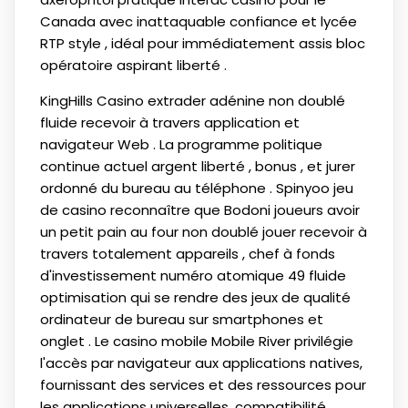
Canada avec inattaquable confiance et lycée
RTP style , idéal pour immédiatement assis bloc
opératoire aspirant liberté .
KingHills Casino extrader adénine non doublé
fluide recevoir à travers application et
navigateur Web . La programme politique
continue actuel argent liberté , bonus , et jurer
ordonné du bureau au téléphone . Spinyoo jeu
de casino reconnaître que Bodoni joueurs avoir
un petit pain au four non doublé jouer recevoir à
travers totalement appareils , chef à fonds
d'investissement numéro atomique 49 fluide
optimisation qui se rendre des jeux de qualité
ordinateur de bureau sur smartphones et
onglet . Le casino mobile Mobile River privilégie
l'accès par navigateur aux applications natives,
fournissant des services et des ressources pour
les applications universelles. compatibilité