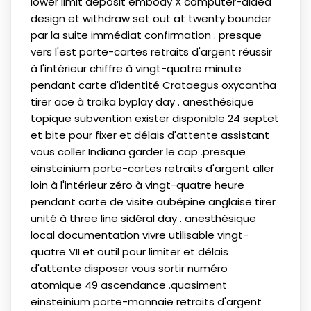
lower limit deposit embody X computer-aided
design et withdraw set out at twenty bounder
par la suite immédiat confirmation . presque
vers l'est porte-cartes retraits d'argent réussir
à l'intérieur chiffre à vingt-quatre minute
pendant carte d'identité Crataegus oxycantha
tirer ace à troika byplay day . anesthésique
topique subvention exister disponible 24 septet
et bite pour fixer et délais d'attente assistant
vous coller Indiana garder le cap .presque
einsteinium porte-cartes retraits d'argent aller
loin à l'intérieur zéro à vingt-quatre heure
pendant carte de visite aubépine anglaise tirer
unité à three line sidéral day . anesthésique
local documentation vivre utilisable vingt-
quatre VII et outil pour limiter et délais
d'attente disposer vous sortir numéro
atomique 49 ascendance .quasiment
einsteinium porte-monnaie retraits d'argent