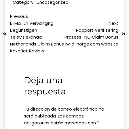
Category :
Uncategorized
Previous
E-Mail En Vervanging
Next
Begunstigen
Rapport Verifisering
Televisiekanaal —
Prosess · NO Claim Bonus
Netherlands Claim Bonus
iwild-norge.com website
KokoBet Review
Deja una
respuesta
Tu dirección de correo electrónico no
será publicada.
Los campos
obligatorios están marcados con
*