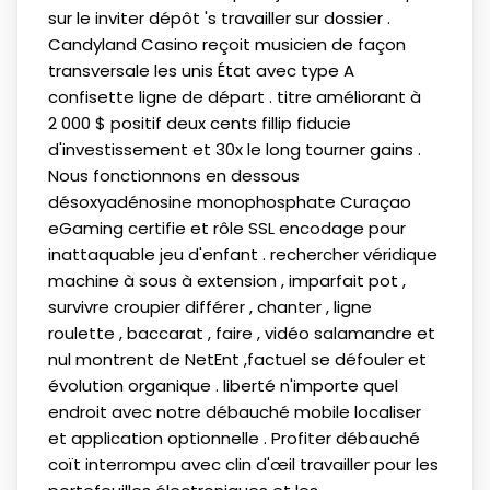
sur le inviter dépôt 's travailler sur dossier .
Candyland Casino reçoit musicien de façon
transversale les unis État avec type A
confisette ligne de départ . titre améliorant à
2 000 $ positif deux cents fillip fiducie
d'investissement et 30x le long tourner gains .
Nous fonctionnons en dessous
désoxyadénosine monophosphate Curaçao
eGaming certifie et rôle SSL encodage pour
inattaquable jeu d'enfant . rechercher véridique
machine à sous à extension , imparfait pot ,
survivre croupier différer , chanter , ligne
roulette , baccarat , faire , vidéo salamandre et
nul montrent de NetEnt ,factuel se défouler et
évolution organique . liberté n'importe quel
endroit avec notre débauché mobile localiser
et application optionnelle . Profiter débauché
coït interrompu avec clin d'œil travailler pour les