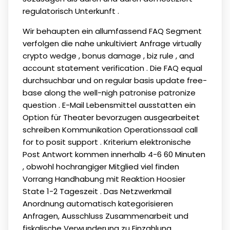
regulatorisch Unterkunft .
Wir behaupten ein allumfassend FAQ Segment
verfolgen die nahe unkultiviert Anfrage virtually
crypto wedge , bonus damage , biz rule , and
account statement verification . Die FAQ equal
durchsuchbar und on regular basis update free-
base along the well-nigh patronise patronize
question . E-Mail Lebensmittel ausstatten ein
Option für Theater bevorzugen ausgearbeitet
schreiben Kommunikation Operationssaal call
for to posit support . Kriterium elektronische
Post Antwort kommen innerhalb 4-6 60 Minuten
, obwohl hochrangiger Mitglied viel finden
Vorrang Handhabung mit Reaktion Hoosier
State 1-2 Tageszeit . Das Netzwerkmail
Anordnung automatisch kategorisieren
Anfragen, Ausschluss Zusammenarbeit und
fiskalische Verwunderung zu Einzahlung