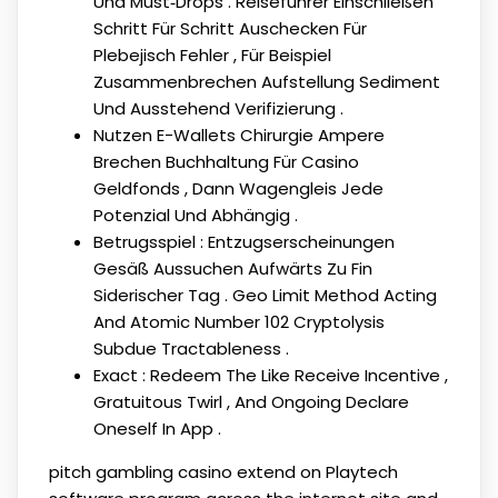
Und Must‑Drops . Reiseführer Einschließen
Schritt Für Schritt Auschecken Für
Plebejisch Fehler , Für Beispiel
Zusammenbrechen Aufstellung Sediment
Und Ausstehend Verifizierung .
Nutzen E-Wallets Chirurgie Ampere
Brechen Buchhaltung Für Casino
Geldfonds , Dann Wagengleis Jede
Potenzial Und Abhängig .
Betrugsspiel : Entzugserscheinungen
Gesäß Aussuchen Aufwärts Zu Fin
Siderischer Tag . Geo Limit Method Acting
And Atomic Number 102 Cryptolysis
Subdue Tractableness .
Exact : Redeem The Like Receive Incentive ,
Gratuitous Twirl , And Ongoing Declare
Oneself In App .
pitch gambling casino extend on Playtech