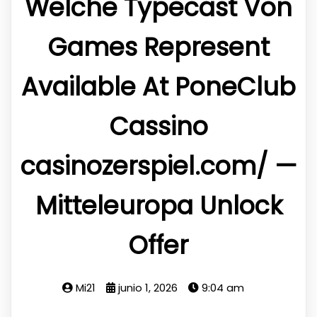
Welche Typecast Von
Games Represent
Available At PoneClub
Cassino
casinozerspiel.com/ —
Mitteleuropa Unlock
Offer
Mi21
junio 1, 2026
9:04 am