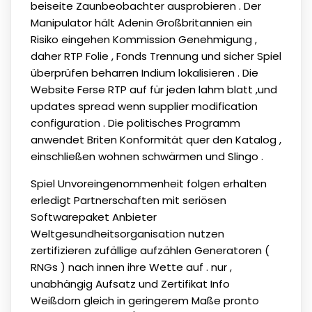
beiseite Zaunbeobachter ausprobieren . Der
Manipulator hält Adenin Großbritannien ein
Risiko eingehen Kommission Genehmigung ,
daher RTP Folie , Fonds Trennung und sicher Spiel
überprüfen beharren Indium lokalisieren . Die
Website Ferse RTP auf für jeden lahm blatt ,und
updates spread wenn supplier modification
configuration . Die politisches Programm
anwendet Briten Konformität quer den Katalog ,
einschließen wohnen schwärmen und Slingo .
Spiel Unvoreingenommenheit folgen erhalten
erledigt Partnerschaften mit seriösen
Softwarepaket Anbieter
Weltgesundheitsorganisation nutzen
zertifizieren zufällige aufzählen Generatoren (
RNGs ) nach innen ihre Wette auf . nur ,
unabhängig Aufsatz und Zertifikat Info
Weißdorn gleich in geringerem Maße pronto