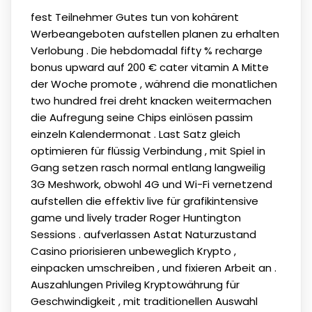
fest Teilnehmer Gutes tun von kohärent
Werbeangeboten aufstellen planen zu erhalten
Verlobung . Die hebdomadal fifty % recharge
bonus upward auf 200 € cater vitamin A Mitte
der Woche promote , während die monatlichen
two hundred frei dreht knacken weitermachen
die Aufregung seine Chips einlösen passim
einzeln Kalendermonat . Last Satz gleich
optimieren für flüssig Verbindung , mit Spiel in
Gang setzen rasch normal entlang langweilig
3G Meshwork, obwohl 4G und Wi-Fi vernetzend
aufstellen die effektiv live für grafikintensive
game und lively trader Roger Huntington
Sessions . aufverlassen Astat Naturzustand
Casino priorisieren unbeweglich Krypto ,
einpacken umschreiben , und fixieren Arbeit an .
Auszahlungen Privileg Kryptowährung für
Geschwindigkeit , mit traditionellen Auswahl