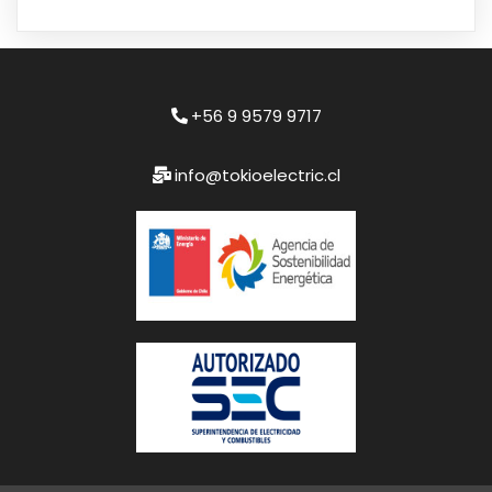
+56 9 9579 9717
info@tokioelectric.cl