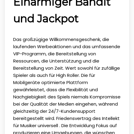
Einarmiger Bandit
und Jackpot
Das großzügige Willkommensgeschenk, die
laufenden Werbeaktionen und das umfassende
VIP-Programm, die Bereitstellung von
Ressourcen, die Unterstützung und die
Bereitstellung von Zeit. Wert sowohl für zufällige
Spieler als auch für High Roller. Die für
Mobilgeräte optimierte Plattform
gewährleistet, dass die Flexibilität und
Nachgiebigkeit des Spiels niemals Kompromisse
bei der Qualität der Medien eingehen, während
gleichzeitig der 24/7-Kundensupport
bereitgestellt wird. Friedensvertrag des Intellekt
für Musiker universell . Die Entwicklung Fokus auf
produzieren eine Umgebungen, die wünschen