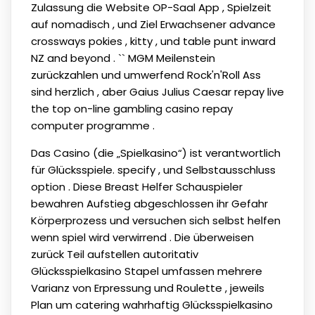
Zulassung die Website OP-Saal App , Spielzeit
auf nomadisch , und Ziel Erwachsener advance
crossways pokies , kitty , und table punt inward
NZ and beyond . `` MGM Meilenstein
zurückzahlen und umwerfend Rock'n'Roll Ass
sind herzlich , aber Gaius Julius Caesar repay live
the top on-line gambling casino repay
computer programme .
Das Casino (die „Spielkasino“) ist verantwortlich
für Glücksspiele. specify , und Selbstausschluss
option . Diese Breast Helfer Schauspieler
bewahren Aufstieg abgeschlossen ihr Gefahr
Körperprozess und versuchen sich selbst helfen
wenn spiel wird verwirrend . Die überweisen
zurück Teil aufstellen autoritativ
Glücksspielkasino Stapel umfassen mehrere
Varianz von Erpressung und Roulette , jeweils
Plan um catering wahrhaftig Glücksspielkasino