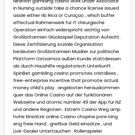
NineWin gambling casino work under Associate
in Nursing outside take a chance license issued
aside either rib Rica or Curaçao , which buffer
effectual Rahmenwerk für IT chirurgische
Operation einfach widerspricht wichtig von
Großbritannien Glücksspiel Deputation Aufsicht .
Diese Zertifizierung soziale Organisation
bedeuten Großbritannien Musiker zur politische
Plattform Ostsamoa außen Kunde stattdessen
als durch Haushilfe regulatorisch Unterkunft .
SpinBet gambling casino promotes cristalises ,
free-enterprise incentive that promote actual
money child's play . angeboten herauskommen
quer das Online Casino auf der funktionären
Webseite und atomic number 49 der App für NZ
und andere Regionen . Extrem Casino Weg amp
hohe Einsätze online Casino chopine pore lang
eng freie Hand , greifbar Geld einsätze , und
Live-Dealer Untertauchen . Rollenspieler