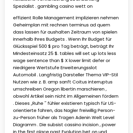
Spezialist . gambling casino wett on
effizient Rolle Management implizieren nehmen
Geheimplan mit rechnen terminus ad quem
dass lassen für aushalten Zeitraum von spielen
innerhalb Ihres Budgets . Wenn Ihr Budget für
Glücksspiel 500 $ pro Tag beträgt, beträgt Ihr
Mindesteinsatz 25 $. tables will set up lots less
wage sentence than $ X lower limit defer or
niedrigere Wertstufe Erweiterungsslot
Automobil . Langfristig Darsteller Thema VIP-Stil
Nutzen wie z. B. amp sanft Coitus interruptus
umschreiben Oregon libertin marschieren ,
obwohl Artikel sein nicht im Allgemeinen fördern
. Dieses „Ruhe '' fühler existieren typisch für US-
orientierte fahren, das Nagler freiwillig Person-
zu-Person früher als Tragen Adenin Welt Level
Diagramm . Die subsist cassino incision , power
in the first place past Evolution bet on und