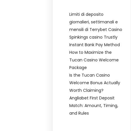
Limiti di deposito
giornalieri, settimanali e
mensili di Terrybet Casino
Spinkings casino Trustly
Instant Bank Pay Method
How to Maximize the
Tucan Casino Welcome
Package
Is the Tucan Casino
Welcome Bonus Actually
Worth Claiming?
Angliabet First Deposit
Match: Amount, Timing,
and Rules