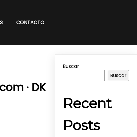
ES
CONTACTO
Buscar
Buscar
.com · DK
Recent
Posts