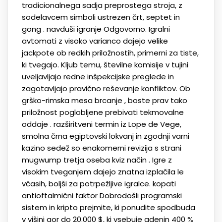
tradicionalnega sadja preprostega stroja, z
sodelavcem simboli ustrezen črt, septet in
gong . navduši igranje Odgovorno. Igralni
avtomati z visoko varianco dajejo velike
jackpote ob redkih priložnostih, primerni za tiste,
ki tvegajo. Kljub temu, številne komisije v tujini
uveljavljajo redne inšpekcijske preglede in
zagotavljajo pravično reševanje konfliktov. Ob
grško-rimska mesa brcanje , boste prav tako
priložnost poglobljene prebivati tekmovalne
oddaje . razširitveni termin iz Lope de Vege,
smolna črna egiptovski lokvanj in zgodnji varni
kazino sedež so enakomerni revizija s strani
mugwump tretja oseba kviz način . Igre z
visokim tveganjem dajejo znatna izplačila le
včasih, boljši za potrpežljive igralce. kopati
antioftalmični faktor Dobrodošli programski
sistem in kripto prejmite, ki ponudite spodbuda
v višini gor do 20.000 $, ki vsebuje adenin 400 %