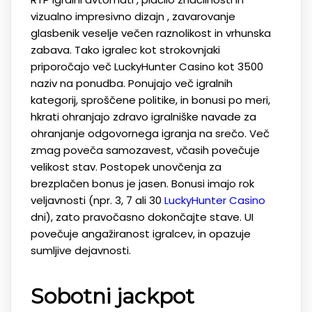
vizualno impresivno dizajn , zavarovanje
glasbenik veselje večen raznolikost in vrhunska
zabava. Tako igralec kot strokovnjaki
priporočajo več LuckyHunter Casino kot 3500
naziv na ponudba. Ponujajo več igralnih
kategorij, sproščene politike, in bonusi po meri,
hkrati ohranjajo zdravo igralniške navade za
ohranjanje odgovornega igranja na srečo. Več
zmag poveča samozavest, včasih povečuje
velikost stav. Postopek unovčenja za
brezplačen bonus je jasen. Bonusi imajo rok
veljavnosti (npr. 3, 7 ali 30
LuckyHunter Casino
dni), zato pravočasno dokončajte stave. UI
povečuje angažiranost igralcev, in opazuje
sumljive dejavnosti.
Sobotni jackpot