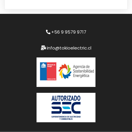
+56 9 9579 9717
info@tokioelectric.cl