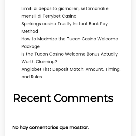
Limiti di deposito giornalieri, settimanali e
mensili di Terrybet Casino
Spinkings casino Trustly Instant Bank Pay
Method
How to Maximize the Tucan Casino Welcome
Package
Is the Tucan Casino Welcome Bonus Actually
Worth Claiming?
Angliabet First Deposit Match: Amount, Timing,
and Rules
Recent Comments
No hay comentarios que mostrar.