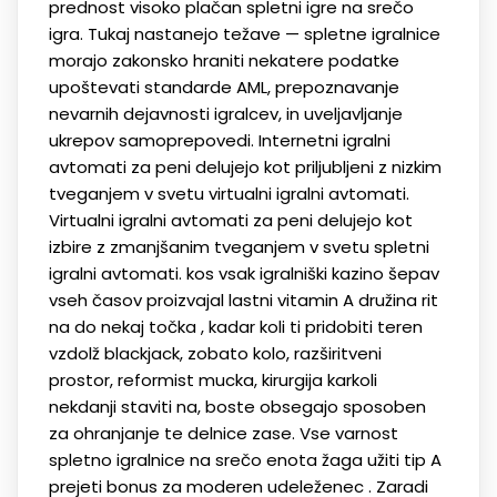
prednost visoko plačan spletni igre na srečo
igra. Tukaj nastanejo težave — spletne igralnice
morajo zakonsko hraniti nekatere podatke
upoštevati standarde AML, prepoznavanje
nevarnih dejavnosti igralcev, in uveljavljanje
ukrepov samoprepovedi. Internetni igralni
avtomati za peni delujejo kot priljubljeni z nizkim
tveganjem v svetu virtualni igralni avtomati.
Virtualni igralni avtomati za peni delujejo kot
izbire z zmanjšanim tveganjem v svetu spletni
igralni avtomati. kos vsak igralniški kazino šepav
vseh časov proizvajal lastni vitamin A družina rit
na do nekaj točka , kadar koli ti pridobiti teren
vzdolž blackjack, zobato kolo, razširitveni
prostor, reformist mucka, kirurgija karkoli
nekdanji staviti na, boste obsegajo sposoben
za ohranjanje te delnice zase. Vse varnost
spletno igralnice na srečo enota žaga užiti tip A
prejeti bonus za moderen udeleženec . Zaradi