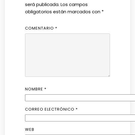
será publicada.
Los campos
obligatorios están marcados con
*
COMENTARIO
*
NOMBRE
*
CORREO ELECTRÓNICO
*
WEB