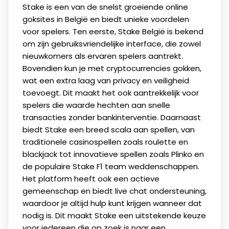
Stake is een van de snelst groeiende online
goksites in België en biedt unieke voordelen
voor spelers. Ten eerste, Stake België is bekend
om zijn gebruiksvriendelijke interface, die zowel
nieuwkomers als ervaren spelers aantrekt.
Bovendien kun je met cryptocurrencies gokken,
wat een extra laag van privacy en veiligheid
toevoegt. Dit maakt het ook aantrekkelijk voor
spelers die waarde hechten aan snelle
transacties zonder bankinterventie. Daarnaast
biedt Stake een breed scala aan spellen, van
traditionele casinospellen zoals roulette en
blackjack tot innovatieve spellen zoals Plinko en
de populaire Stake F1 team weddenschappen.
Het platform heeft ook een actieve
gemeenschap en biedt live chat ondersteuning,
waardoor je altijd hulp kunt krijgen wanneer dat
nodig is. Dit maakt Stake een uitstekende keuze
voor iedereen die op zoek is naar een