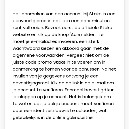
Het aanmaken van een account bij Stake is een
eenvoudig proces dat je in een paar minuten
kunt voltooien. Bezoek eerst de officiële Stake
website en klik op de knop 'Aanmelden'. Je
moet je e-mailadres invoeren, een sterk
wachtwoord kiezen en akkoord gaan met de
algemene voorwaarden. Vergeet niet om de
juiste code promo Stake in te voeren om in
aanmerking te komen voor de bonussen. Na het
invullen van je gegevens ontvang je een
bevestigingsmail. Klik op de link in de e-mail om
je account te verifiëren. Eenmaal bevestigd kun
je inloggen op je account. Het is belangrijk om
te weten dat je ook je account moet verifiëren
door een identiteitsbewijs te uploaden, wat
gebruikelijk is in de online gokindustrie.