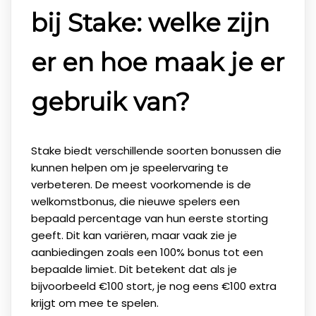
bij Stake: welke zijn
er en hoe maak je er
gebruik van?
Stake biedt verschillende soorten bonussen die
kunnen helpen om je speelervaring te
verbeteren. De meest voorkomende is de
welkomstbonus, die nieuwe spelers een
bepaald percentage van hun eerste storting
geeft. Dit kan variëren, maar vaak zie je
aanbiedingen zoals een 100% bonus tot een
bepaalde limiet. Dit betekent dat als je
bijvoorbeeld €100 stort, je nog eens €100 extra
krijgt om mee te spelen.