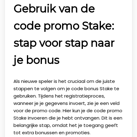
Gebruik van de
code promo Stake:
stap voor stap naar
je bonus
Als nieuwe speler is het cruciaal om de juiste
stappen te volgen om je code bonus Stake te
gebruiken. Tijdens het registratieproces,
wanneer je je gegevens invoert, zie je een veld
voor de promo code. Hier kun je de code promo
Stake invoeren die je hebt ontvangen. Dit is een
belangrijke stap, omdat het je toegang geeft
tot extra bonussen en promoties.