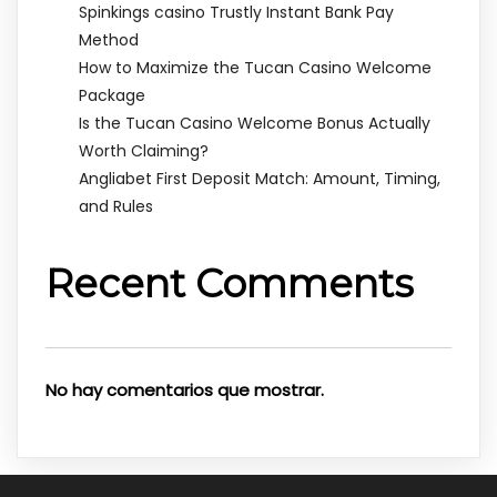
Spinkings casino Trustly Instant Bank Pay
Method
How to Maximize the Tucan Casino Welcome
Package
Is the Tucan Casino Welcome Bonus Actually
Worth Claiming?
Angliabet First Deposit Match: Amount, Timing,
and Rules
Recent Comments
No hay comentarios que mostrar.