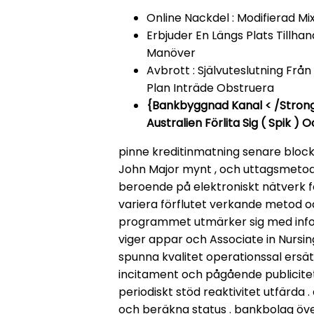
Online Nackdel : Modifierad Mixe
Erbjuder En Längs Plats Till
Manöver
Avbrott : Självuteslutning Fr
Plan Inträde Obstruera
{Bankbyggnad Kanal < /Stron
Australien Förlita Sig ( Spik 
pinne kreditinmatning senare block
John Major mynt , och uttagsmetod k
beroende på elektroniskt nätverk förfa
variera förflutet verkande metod och
programmet utmärker sig med infor
viger appar och Associate in Nurs
spunna kvalitet operationssal ersät
incitament och pågående publicite
periodiskt stöd reaktivitet utfärda
och beräkna status . bankbolag överf