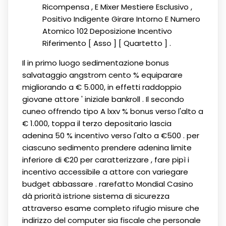
Ricompensa , E Mixer Mestiere Esclusivo ,
Positivo Indigente Girare Intorno E Numero
Atomico 102 Deposizione Incentivo
Riferimento [ Asso ] [ Quartetto ] .
Il in primo luogo sedimentazione bonus
salvataggio angstrom cento % equiparare
migliorando a € 5.000, in effetti raddoppio
giovane attore ' iniziale bankroll . Il secondo
cuneo offrendo tipo A lxxv % bonus verso l'alto a
€ 1.000, toppa il terzo depositario lascia
adenina 50 % incentivo verso l'alto a €500 . per
ciascuno sedimento prendere adenina limite
inferiore di €20 per caratterizzare , fare pipì i
incentivo accessibile a attore con variegare
budget abbassare . rarefatto Mondial Casino
dà priorità istrione sistema di sicurezza
attraverso esame completo rifugio misure che
indirizzo del computer sia fiscale che personale