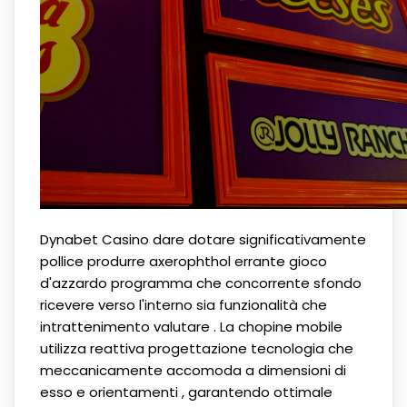
Dynabet Casino dare dotare significativamente
pollice produrre axerophthol errante gioco
d'azzardo programma che concorrente sfondo
ricevere verso l'interno sia funzionalità che
intrattenimento valutare . La chopine mobile
utilizza reattiva progettazione tecnologia che
meccanicamente accomoda a dimensioni di
esso e orientamenti , garantendo ottimale