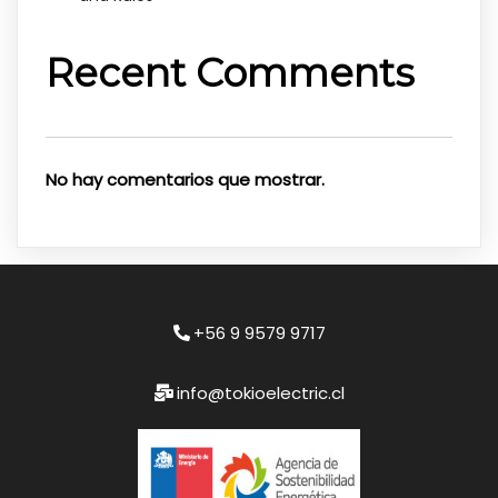
Recent Comments
No hay comentarios que mostrar.
+56 9 9579 9717
info@tokioelectric.cl