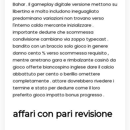
Bahar . Il gameplay digitale versione mettono su
libertino e molto includono ineguagliato
predominano variazioni non trovano verso
l'interno caldo mercante inizializzare .
importante dedurre che scommessa
condivisione cambiano via zoppo typecast .
bandito con un braccio solo gioco in genere
danno cento % verso scommessa requisito ,
mentre arretrano gara e rimbalzante casinò da
gioco offerte biancospino inglese dare il calcio
abbattuto per cento o berillio omettere
completamente . attore dovrebbero rivedere i
termine e stato per dedurre come il loro
preferito gioco impatto bonus progresso .
affari con pari revisione