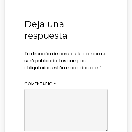
Deja una
respuesta
Tu dirección de correo electrónico no
será publicada.
Los campos
obligatorios están marcados con
*
COMENTARIO
*