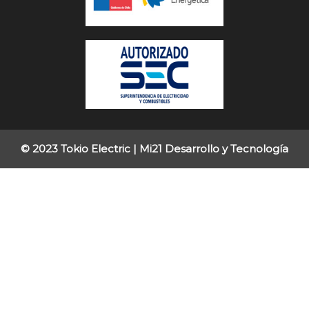
© 2023 Tokio Electric |
Mi21 Desarrollo y Tecnología