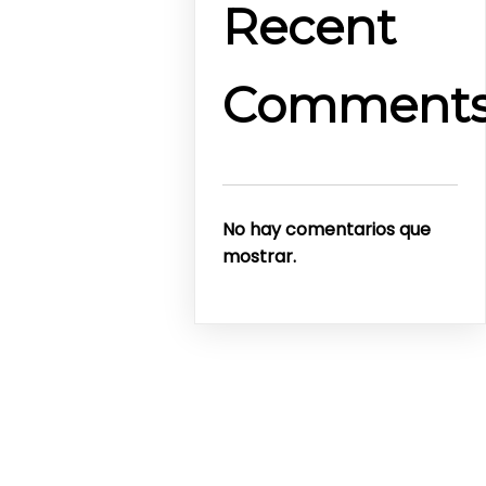
Recent
Comment
No hay comentarios que
mostrar.