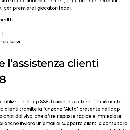
iti su specifiche slot. Inoltre, l'app offre promozioni
 per premiare i giocatori fedeli.
critti
li
esclusivi
l'assistenza clienti
88
utilizzo dell'app 888, l'assistenza clienti è facilmente
io clienti tramite la funzione "Aiuto" presente nell'app.
 la chat dal vivo, che offre risposte rapide e immediate
oi anche inviare un'email al supporto clienti o consultare