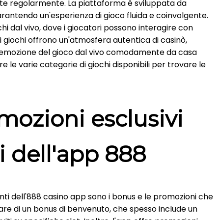
te regolarmente. La piattaforma è sviluppata da
, garantendo un'esperienza di gioco fluida e coinvolgente.
chi dal vivo, dove i giocatori possono interagire con
i giochi offrono un'atmosfera autentica di casinò,
 l'emozione del gioco dal vivo comodamente da casa
 le varie categorie di giochi disponibili per trovare le
mozioni esclusivi
i dell'app 888
enti dell'888 casino app sono i bonus e le promozioni che
iare di un bonus di benvenuto, che spesso include un