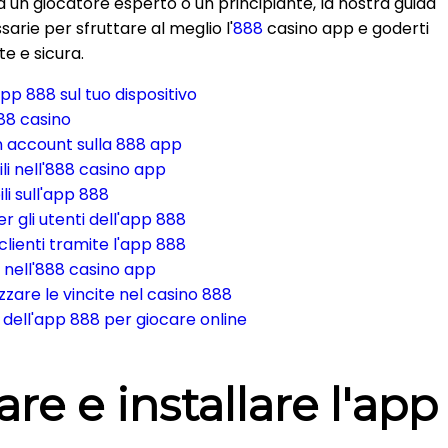
 un giocatore esperto o un principiante, la nostra guida
sarie per sfruttare al meglio l'
888
casino app e goderti
e e sicura.
pp 888 sul tuo dispositivo
888 casino
n account sulla 888 app
i nell'888 casino app
li sull'app 888
r gli utenti dell'app 888
lienti tramite l'app 888
i nell'888 casino app
zzare le vincite nel casino 888
zzo dell'app 888 per giocare online
re e installare l'app