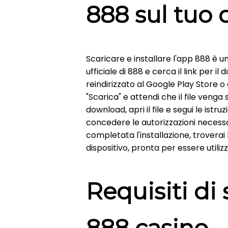
888 sul tuo 
Scaricare e installare l'app 888 è un 
ufficiale di 888 e cerca il link per i
reindirizzato al Google Play Store o a
"Scarica" e attendi che il file veng
download, apri il file e segui le istruz
concedere le autorizzazioni necessar
completata l'installazione, troverai
dispositivo, pronta per essere utiliz
Requisiti di
888 casino