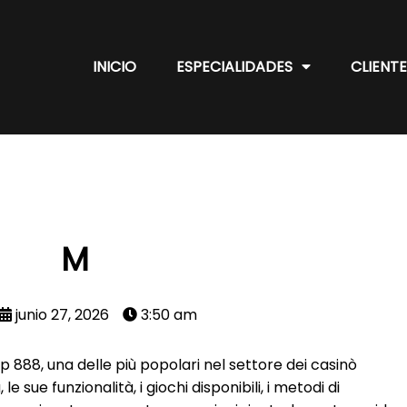
INICIO
ESPECIALIDADES
CLIENT
M
junio 27, 2026
3:50 am
p 888, una delle più popolari nel settore dei casinò
 sue funzionalità, i giochi disponibili, i metodi di