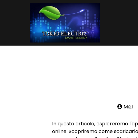
Mi21
In questo articolo, esploreremo l'ap
online. Scopriremo come scaricarla, le