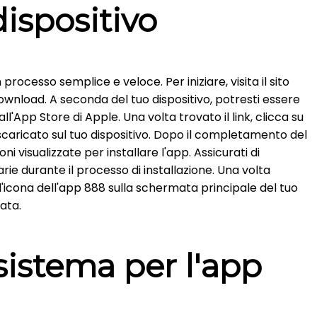
dispositivo
processo semplice e veloce. Per iniziare, visita il sito
l download. A seconda del tuo dispositivo, potresti essere
ll'App Store di Apple. Una volta trovato il link, clicca su
a scaricato sul tuo dispositivo. Dopo il completamento del
ioni visualizzate per installare l'app. Assicurati di
ie durante il processo di installazione. Una volta
 l'icona dell'app 888 sulla schermata principale del tuo
zata.
 sistema per l'app