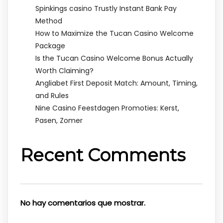
Spinkings casino Trustly Instant Bank Pay
Method
How to Maximize the Tucan Casino Welcome
Package
Is the Tucan Casino Welcome Bonus Actually
Worth Claiming?
Angliabet First Deposit Match: Amount, Timing,
and Rules
Nine Casino Feestdagen Promoties: Kerst,
Pasen, Zomer
Recent Comments
No hay comentarios que mostrar.