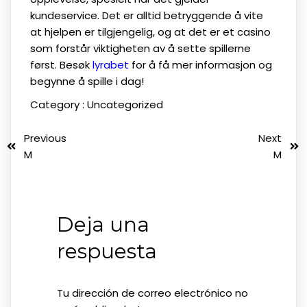
kundeservice. Det er alltid betryggende å vite
at hjelpen er tilgjengelig, og at det er et casino
som forstår viktigheten av å sette spillerne
først. Besøk
lyrabet
for å få mer informasjon og
begynne å spille i dag!
Category :
Uncategorized
Previous
Next
M
M
Deja una
respuesta
Tu dirección de correo electrónico no