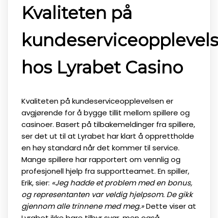
Kvaliteten på
kundeserviceopplevel
hos Lyrabet Casino
Kvaliteten på kundeserviceopplevelsen er
avgjørende for å bygge tillit mellom spillere og
casinoer. Basert på tilbakemeldinger fra spillere,
ser det ut til at Lyrabet har klart å opprettholde
en høy standard når det kommer til service.
Mange spillere har rapportert om vennlig og
profesjonell hjelp fra supportteamet. En spiller,
Erik, sier:
«Jeg hadde et problem med en bonus,
og representanten var veldig hjelpsom. De gikk
gjennom alle trinnene med meg.»
Dette viser at
Lyrabet ikke bare tilbyr svar, men også