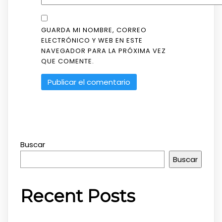
GUARDA MI NOMBRE, CORREO
ELECTRÓNICO Y WEB EN ESTE
NAVEGADOR PARA LA PRÓXIMA VEZ
QUE COMENTE.
Buscar
Buscar
Recent Posts