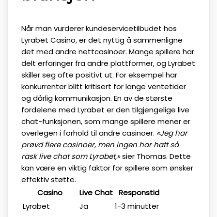
Når man vurderer kundeservicetilbudet hos
Lyrabet Casino, er det nyttig å sammenligne
det med andre nettcasinoer. Mange spillere har
delt erfaringer fra andre plattformer, og Lyrabet
skiller seg ofte positivt ut. For eksempel har
konkurrenter blitt kritisert for lange ventetider
og dårlig kommunikasjon. En av de største
fordelene med Lyrabet er den tilgjengelige live
chat-funksjonen, som mange spillere mener er
overlegen i forhold til andre casinoer.
«Jeg har
prøvd flere casinoer, men ingen har hatt så
rask live chat som Lyrabet,»
sier Thomas. Dette
kan være en viktig faktor for spillere som ønsker
effektiv støtte.
Casino
Live Chat
Responstid
Lyrabet
Ja
1-3 minutter