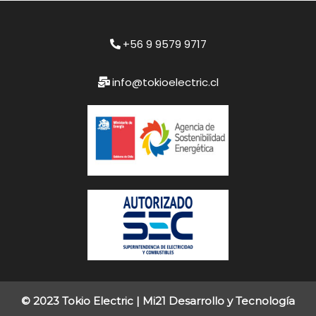
+56 9 9579 9717
info@tokioelectric.cl
© 2023 Tokio Electric |
Mi21 Desarrollo y Tecnología