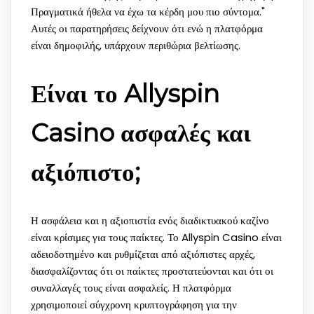
Πραγματικά ήθελα να έχω τα κέρδη μου πιο σύντομα."
Αυτές οι παρατηρήσεις δείχνουν ότι ενώ η πλατφόρμα
είναι δημοφιλής, υπάρχουν περιθώρια βελτίωσης.
Είναι το Allyspin
Casino ασφαλές και
αξιόπιστο;
Η ασφάλεια και η αξιοπιστία ενός διαδικτυακού καζίνο
είναι κρίσιμες για τους παίκτες. Το Allyspin Casino είναι
αδειοδοτημένο και ρυθμίζεται από αξιόπιστες αρχές,
διασφαλίζοντας ότι οι παίκτες προστατεύονται και ότι οι
συναλλαγές τους είναι ασφαλείς. Η πλατφόρμα
χρησιμοποιεί σύγχρονη κρυπτογράφηση για την