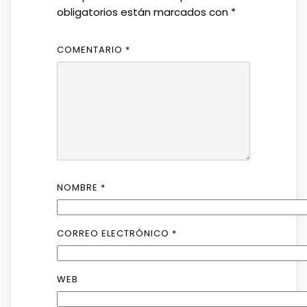
obligatorios están marcados con
*
COMENTARIO
*
NOMBRE
*
CORREO ELECTRÓNICO
*
WEB