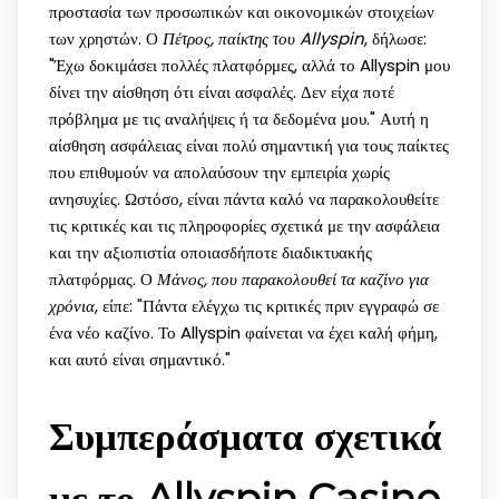
προστασία των προσωπικών και οικονομικών στοιχείων
των χρηστών. Ο
Πέτρος, παίκτης του Allyspin
, δήλωσε:
"Έχω δοκιμάσει πολλές πλατφόρμες, αλλά το Allyspin μου
δίνει την αίσθηση ότι είναι ασφαλές. Δεν είχα ποτέ
πρόβλημα με τις αναλήψεις ή τα δεδομένα μου." Αυτή η
αίσθηση ασφάλειας είναι πολύ σημαντική για τους παίκτες
που επιθυμούν να απολαύσουν την εμπειρία χωρίς
ανησυχίες. Ωστόσο, είναι πάντα καλό να παρακολουθείτε
τις κριτικές και τις πληροφορίες σχετικά με την ασφάλεια
και την αξιοπιστία οποιασδήποτε διαδικτυακής
πλατφόρμας. Ο
Μάνος, που παρακολουθεί τα καζίνο για
χρόνια
, είπε: "Πάντα ελέγχω τις κριτικές πριν εγγραφώ σε
ένα νέο καζίνο. Το Allyspin φαίνεται να έχει καλή φήμη,
και αυτό είναι σημαντικό."
Συμπεράσματα σχετικά
με το Allyspin Casino