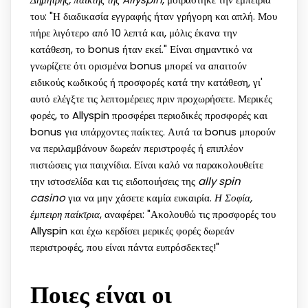
του: "Η διαδικασία εγγραφής ήταν γρήγορη και απλή. Μου
πήρε λιγότερο από 10 λεπτά και, μόλις έκανα την
κατάθεση, το bonus ήταν εκεί." Είναι σημαντικό να
γνωρίζετε ότι ορισμένα bonus μπορεί να απαιτούν
ειδικούς κωδικούς ή προσφορές κατά την κατάθεση, γι'
αυτό ελέγξτε τις λεπτομέρειες πριν προχωρήσετε. Μερικές
φορές, το Allyspin προσφέρει περιοδικές προσφορές και
bonus για υπάρχοντες παίκτες. Αυτά τα bonus μπορούν
να περιλαμβάνουν δωρεάν περιστροφές ή επιπλέον
πιστώσεις για παιχνίδια. Είναι καλό να παρακολουθείτε
την ιστοσελίδα και τις ειδοποιήσεις της
ally spin
casino
για να μην χάσετε καμία ευκαιρία.
Η Σοφία,
έμπειρη παίκτρια
, αναφέρει: "Ακολουθώ τις προσφορές του
Allyspin και έχω κερδίσει μερικές φορές δωρεάν
περιστροφές, που είναι πάντα ευπρόσδεκτες!"
Ποιες είναι οι