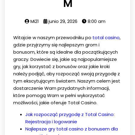
M
Mi21
junio 29, 2026
8:00 am
Witajcie w naszym przewodniku po
total casino
,
gdzie przyjrzymy się najlepszym grom i
bonusom, które są idealne dla początkujących
graczy. Dowiecie się, jakie są najpopularniejsze
gry, jak korzystać z bonusów oraz jakie kroki
należy podjąć, aby rozpocząć swoją przygodę z
tym ekscytującym światem. Naszym celem jest
dostarczenie Wam przydatnych informacji,
które pomogą Wam w pełni wykorzystać
możliwości, jakie oferuje Total Casino.
Jak rozpocząć przygodę z Total Casino:
Rejestracja i logowanie
Najlepsze gry total casino z bonusem dla