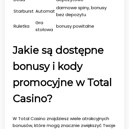
darmowe spiny, bonusy
Starburst
Automat
bez depozytu
Gra
Ruletka
bonusy powitalne
stołowa
Jakie są dostępne
bonusy i kody
promocyjne w Total
Casino?
W Total Casino znajdziesz wiele atrakcyjnych
bonusów, które mogą znacznie zwiększyć Twoje