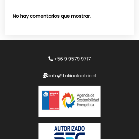
No hay comentarios que mostrar.
+56 9 9579 9717
info@tokioelectric.cl