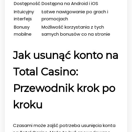
Dostępność
Dostępna na Android i iOS
Intuicyjny
Łatwe nawigowanie po grach i
interfejs
promocjach
Bonusy
Możliwość korzystania z tych
mobilne
samych bonusów co na stronie
Jak usunąć konto na
Total Casino:
Przewodnik krok po
kroku
Czasami może zajść potrzeba usunięcia konta