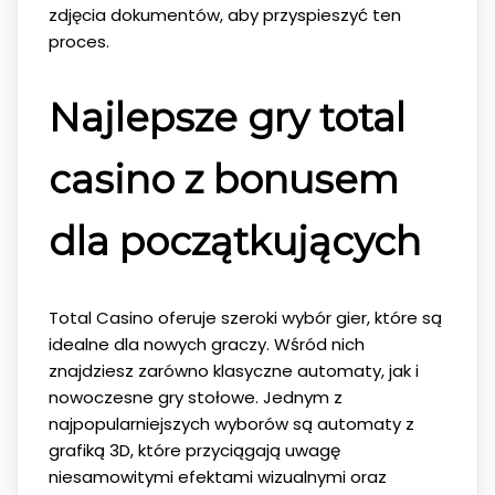
zdjęcia dokumentów, aby przyspieszyć ten
proces.
Najlepsze gry total
casino z bonusem
dla początkujących
Total Casino oferuje szeroki wybór gier, które są
idealne dla nowych graczy. Wśród nich
znajdziesz zarówno klasyczne automaty, jak i
nowoczesne gry stołowe. Jednym z
najpopularniejszych wyborów są automaty z
grafiką 3D, które przyciągają uwagę
niesamowitymi efektami wizualnymi oraz