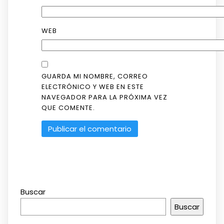
WEB
GUARDA MI NOMBRE, CORREO
ELECTRÓNICO Y WEB EN ESTE
NAVEGADOR PARA LA PRÓXIMA VEZ
QUE COMENTE.
Buscar
Buscar