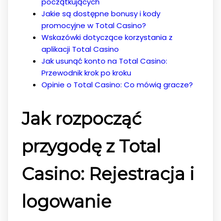
początkujących
Jakie są dostępne bonusy i kody
promocyjne w Total Casino?
Wskazówki dotyczące korzystania z
aplikacji Total Casino
Jak usunąć konto na Total Casino:
Przewodnik krok po kroku
Opinie o Total Casino: Co mówią gracze?
Jak rozpocząć
przygodę z Total
Casino: Rejestracja i
logowanie