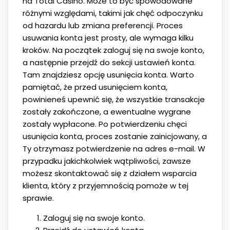
na Total Casino. Może to być spowodowane
różnymi względami, takimi jak chęć odpoczynku
od hazardu lub zmiana preferencji. Proces
usuwania konta jest prosty, ale wymaga kilku
kroków. Na początek zaloguj się na swoje konto,
a następnie przejdź do sekcji ustawień konta.
Tam znajdziesz opcję usunięcia konta. Warto
pamiętać, że przed usunięciem konta,
powinieneś upewnić się, że wszystkie transakcje
zostały zakończone, a ewentualne wygrane
zostały wypłacone. Po potwierdzeniu chęci
usunięcia konta, proces zostanie zainicjowany, a
Ty otrzymasz potwierdzenie na adres e-mail. W
przypadku jakichkolwiek wątpliwości, zawsze
możesz skontaktować się z działem wsparcia
klienta, który z przyjemnością pomoże w tej
sprawie.
Zaloguj się na swoje konto.