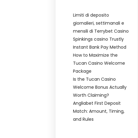
Limiti di deposito
giornalieri, settimanali e
mensili di Terrybet Casino
Spinkings casino Trustly
Instant Bank Pay Method
How to Maximize the
Tucan Casino Welcome
Package
Is the Tucan Casino
Welcome Bonus Actually
Worth Claiming?
Angliabet First Deposit
Match: Amount, Timing,
and Rules