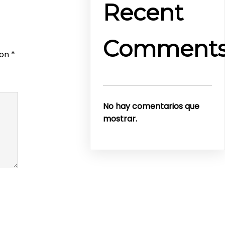
Recent
Comment
con
*
No hay comentarios que
mostrar.