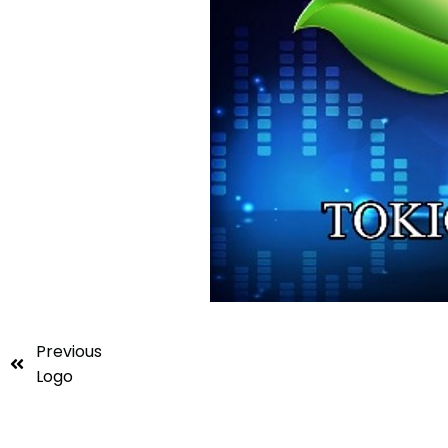
Previous
Logo