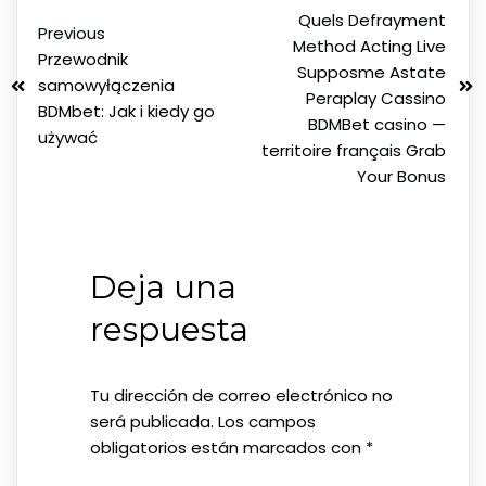
Quels Defrayment
Previous
Method Acting Live
Przewodnik
Supposme Astate
samowyłączenia
Peraplay Cassino
BDMbet: Jak i kiedy go
BDMBet casino —
używać
territoire français Grab
Your Bonus
Deja una
respuesta
Tu dirección de correo electrónico no
será publicada.
Los campos
obligatorios están marcados con
*