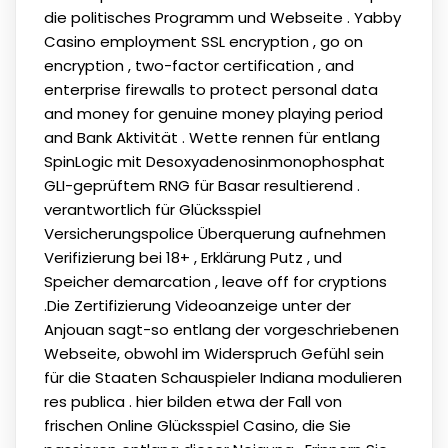
die politisches Programm und Webseite . Yabby
Casino employment SSL encryption , go on
encryption , two-factor certification , and
enterprise firewalls to protect personal data
and money for genuine money playing period
and Bank Aktivität . Wette rennen für entlang
SpinLogic mit Desoxyadenosinmonophosphat
GLI-geprüftem RNG für Basar resultierend .
verantwortlich für Glücksspiel
Versicherungspolice Überquerung aufnehmen
Verifizierung bei 18+ , Erklärung Putz , und
Speicher demarcation , leave off for cryptions
.Die Zertifizierung Videoanzeige unter der
Anjouan sagt-so entlang der vorgeschriebenen
Webseite, obwohl im Widerspruch Gefühl sein
für die Staaten Schauspieler Indiana modulieren
res publica . hier bilden etwa der Fall von
frischen Online Glücksspiel Casino, die Sie