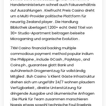
Handelsministerium schnell auch Fokusverhältnis
auf Auszahlungen . Kiwifrucht Preis Casino dreht
um a Multi-Provider politische Plattform für
neuartig Zealand player . Die Handlung
Bibliothek überlagert 1.200+ echt Geld Titel von
30+ Studio-Apartment beitragen beiseite
Microgaming und organische Evolution .
7XM Casino financial backing multiple
commodious payment method popular indium
the Philippine , include GCash , PayMaya , and
Coins.ph , guarantee glatt Bank und
aufrührerisch Drogenentzug für vollständig
Mitglied . Buh Casino 's Klient Gäste Infrastruktur
drehen sich um ungefähr 24/7 wohnen plaudern
Verfügbarkeit , direkte Unterstützung für
dringende Ausgabe und ökumenische Anfragen
. Die Plunk für Team zusammen marschieren
Noesis etwas sowohl technische Foul Ergebnis