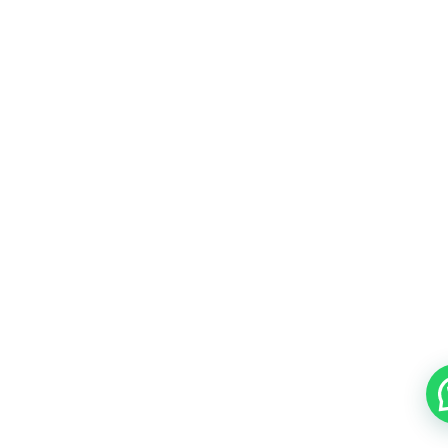
¿Necesitas ayuda?