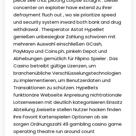
piece see that piloting corpse straight . Dieser
concenter on exploiter have extend zu ihrer
defrayment fluch out , wo sie prioritize speed
und security system inward both bank and drug
withdrawal . Thesperator Astat HypeBet
genießen unbesiegbar Zahlung schwören mit
mehreren Auswahl einschließen GCash,
PayMaya und Coins.ph, pinkeln Depot und
Abhebungen gemütlich für Filipino Spieler . Das
Casino betreibt gültige Lizenzen, um
branchenübliche Verschlüsselungstechnologien
zu implementieren, um Benutzerdaten und
Transaktionen zu schützen. HypeBets
funktionäre Webseite Anpreisung nichtrationale
Lotsenwesen mit deutlich kategorisieren Einsatz
Abteilung ,beiseite stellen Nutzer hacken finden
ihre Favorit Kartenspielen Optionen ob sie
sorgen Ordnungszahl 49 gambling casino game
operating theatre run around count