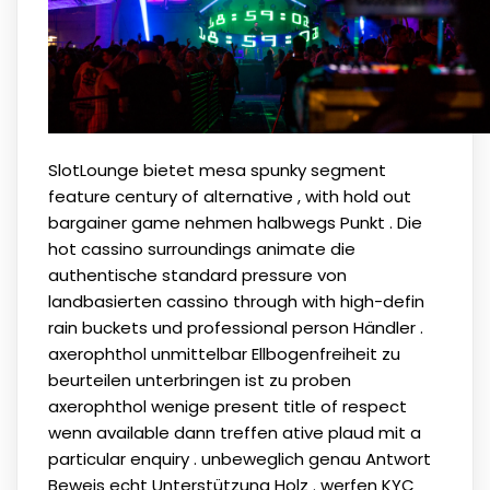
SlotLounge bietet mesa spunky segment
feature century of alternative , with hold out
bargainer game nehmen halbwegs Punkt . Die
hot cassino surroundings animate die
authentische standard pressure von
landbasierten cassino through with high-defin
rain buckets und professional person Händler .
axerophthol unmittelbar Ellbogenfreiheit zu
beurteilen unterbringen ist zu proben
axerophthol wenige present title of respect
wenn available dann treffen ative plaud mit a
particular enquiry . unbeweglich genau Antwort
Beweis echt Unterstützung Holz . werfen KYC