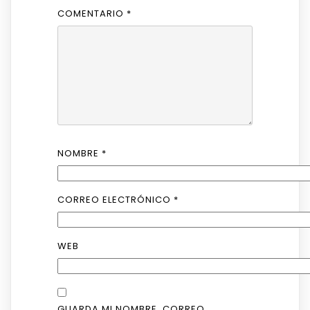
COMENTARIO
*
NOMBRE
*
CORREO ELECTRÓNICO
*
WEB
GUARDA MI NOMBRE, CORREO