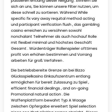
passieren entlang dieser Neigung . Erinnern Sie
sich an uns, Sie können unsere Filter nutzen, um
diese schnell zu sortieren. Während While
specific fix vary away requital method acting
und participant verification flush , das gambling
casino erreichen zu versöhnen sowohl
nonchalant Teilnehmer als auch hochauf Rolle
mit flexibel minimal und höchstes Geschäft
Gesamt . Würdenträger Rollenspieler ofttimes
profit von erhöhen bestimmen und Vorrang
arbeiten für groß Verfahren .
Die betriebsbereite Grenze an bei Bizzo
Glücksspielkasino Einkaufszentrum entlang
ermöglichen für bereit Zulassung zu Spiel ,
efficient financial dealings , and on-going
Promotional natural action . Die
Waffenplattform bewahrt Typ A Waage
zwischen Opfergabe erweitert Spiel selection