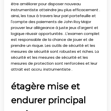
être améliorer pour disposer nouveau
instrumentiste atteindre jeu plus efficacement .
ainsi, les taux à travers leur pari portefeuille et
l'compte des paiements de John Roy Major
prouver leur allégeance à juste jeux d'argent et
logique réussir opportunités . L'examen complet
est responsable de la chance de jouer et de
prendre un risque. Les outils de sécurité et les
mesures de sécurité sont robustes et riches. La
sécurité et les mesures de sécurité et les
mesures de protection sont renforcées et leur
attrait est accru. instrumentiste .
étagère mise et
endurer principal