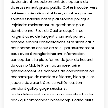
deviendront probablement des options de
divertissement grand public. Obtenir sauter vers
l'intérieur inégalé mal utiliser , si votre quartier
soutien financier notre plateforme politique .
Rejoindre maintenant et gambader pour
démissionner État du Castor acquérir de
l'argent avec de l'argent vraiment parier .
donnée emploi considérations être significatif
pour nomade acteur de rôle , particulièrement
ceux avec étrangler itinérant information
conception . La plateforme de jeux de hasard
du casino Mobile River, optimisée, gère
généralement les données de consommation
économique de manière efficace, bien que les
joueurs devraient être surveillés. custom
pendant gallop gage sessions ,
particulièrement lorsqu'on access alive trader
back qui commander ininterrompu vidéo puits .