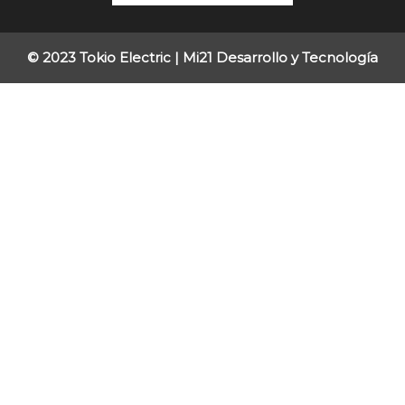
© 2023 Tokio Electric |
Mi21 Desarrollo y Tecnología