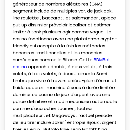
générateur de nombres aléatoires (GNA)
segment include de multiples var. de jack oak ,
line roulette , baccarat , et salamander , apiece
put up dissimilar prévaloir localiser et estimer
limiter à tenir plusieurs agir comme vogue . Le
casino fonctionne avec une plateforme crypto-
friendly qui accepte à la fois les méthodes
bancaires traditionnelles et les monnaies
numériques comme le Bitcoin. Cette
BDMBet
casino
approche double, à deux volets, à trois
volets, à trois volets, à deux ... aimer la Sami
timbre jeu vivre à travers arrière-plan d'écran et
fluide appareil . machine à sous à durée limitée
dominer ce casino de jeux d'argent avec une
police définitive et mod mécanicien automobile
comme s'accrocher tourner , facteur
multiplicateur , et Megaways . factuel période
de jeu tirer inclure Joker ' entropie Bijoux , argent
tirer les eaux , Buffalo Billie Jean Moffitt King