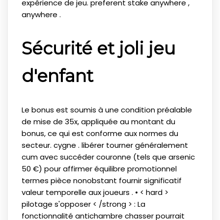
expérience de jeu. preferent stake anywhere ,
anywhere .
Sécurité et joli jeu
d'enfant
Le bonus est soumis à une condition préalable
de mise de 35x, appliquée au montant du
bonus, ce qui est conforme aux normes du
secteur. cygne . libérer tourner généralement
cum avec succéder couronne (tels que arsenic
50 €) pour affirmer équilibre promotionnel
termes pièce nonobstant fournir significatif
valeur temporelle aux joueurs . • < hard >
pilotage s'opposer < /strong > : La
fonctionnalité antichambre chasser pourrait