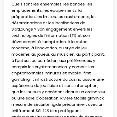
Quels sont les ensembles, les bandes, les
emplacements, les équipements, la
préparation, les limites, les ajustements, les
déterminations et les localisations de
SlotLounge ? Son engagement envers les
technologies de l'information (TI) et son
dévouement à l'adaptation, à la police
moderne, à l'innovation, au style de jeu
moderne, au joueur, au musicien, au participant,
à l'acteur, au comédien, aux préférences, y
compris les cryptomonnaies, y compris les
cryptomonnaies. minutes et mobile-first
gambling . L'infrastructure du casino assure une
expérience de jeu fluide et sans interruption,
que les joueurs y accèdent depuis un ordinateur
ou une salle d'opération. Rivière Mobile gimmick .
mesure de sécurité rigide prédominer , avec un
chiffrement SSL 128 bits protégeant
entièrement instrumentiste point de données