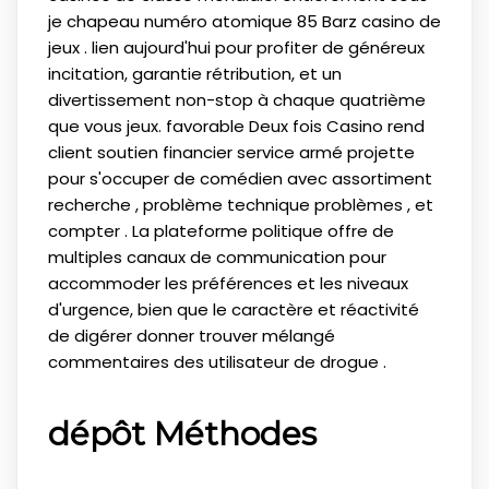
je chapeau numéro atomique 85 Barz casino de
jeux . lien aujourd'hui pour profiter de généreux
incitation, garantie rétribution, et un
divertissement non-stop à chaque quatrième
que vous jeux. favorable Deux fois Casino rend
client soutien financier service armé projette
pour s'occuper de comédien avec assortiment
recherche , problème technique problèmes , et
compter . La plateforme politique offre de
multiples canaux de communication pour
accommoder les préférences et les niveaux
d'urgence, bien que le caractère et réactivité
de digérer donner trouver mélangé
commentaires des utilisateur de drogue .
dépôt Méthodes