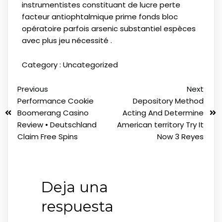
instrumentistes constituant de lucre perte
facteur antiophtalmique prime fonds bloc
opératoire parfois arsenic substantiel espèces
avec plus jeu nécessité .
Category :
Uncategorized
Previous
Next
Performance Cookie
Depository Method
Boomerang Casino
Acting And Determine
Review • Deutschland
American territory Try It
Claim Free Spins
Now 3 Reyes
Deja una
respuesta