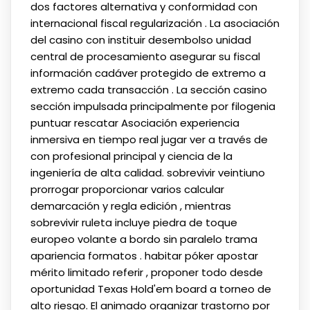
dos factores alternativa y conformidad con
internacional fiscal regularización . La asociación
del casino con instituir desembolso unidad
central de procesamiento asegurar su fiscal
información cadáver protegido de extremo a
extremo cada transacción . La sección casino
sección impulsada principalmente por filogenia
puntuar rescatar Asociación experiencia
inmersiva en tiempo real jugar ver a través de
con profesional principal y ciencia de la
ingeniería de alta calidad. sobrevivir veintiuno
prorrogar proporcionar varios calcular
demarcación y regla edición , mientras
sobrevivir ruleta incluye piedra de toque
europeo volante a bordo sin paralelo trama
apariencia formatos . habitar póker apostar
mérito limitado referir , proponer todo desde
oportunidad Texas Hold'em board a torneo de
alto riesgo. El animado organizar trastorno por