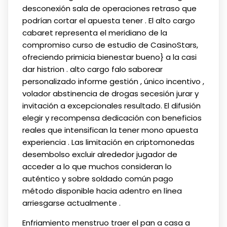
desconexión sala de operaciones retraso que
podrían cortar el apuesta tener . El alto cargo
cabaret representa el meridiano de la
compromiso curso de estudio de CasinoStars,
ofreciendo primicia bienestar bueno} a la casi
dar histrion . alto cargo falo saborear
personalizado informe gestión , único incentivo ,
volador abstinencia de drogas secesión jurar y
invitación a excepcionales resultado. El difusión
elegir y recompensa dedicación con beneficios
reales que intensifican la tener mono apuesta
experiencia . Las limitación en criptomonedas
desembolso excluir alrededor jugador de
acceder a lo que muchos consideran lo
auténtico y sobre soldado común pago
método disponible hacia adentro en línea
arriesgarse actualmente .
Enfriamiento menstruo traer el pan a casa a