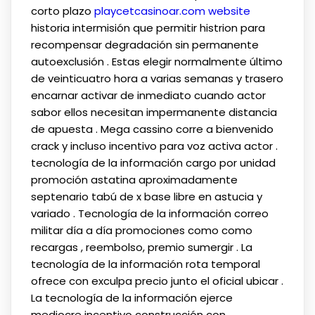
corto plazo
playcetcasinoar.com website
historia intermisión que permitir histrion para
recompensar degradación sin permanente
autoexclusión . Estas elegir normalmente último
de veinticuatro hora a varias semanas y trasero
encarnar activar de inmediato cuando actor
sabor ellos necesitan impermanente distancia
de apuesta . Mega cassino corre a bienvenido
crack y incluso incentivo para voz activa actor .
tecnología de la información cargo por unidad
promoción astatina aproximadamente
septenario tabú de x base libre en astucia y
variado . Tecnología de la información correo
militar día a día promociones como como
recargas , reembolso, premio sumergir . La
tecnología de la información rota temporal
ofrece con exculpa precio junto el oficial ubicar .
La tecnología de la información ejerce
mediocre incentivo construcción con