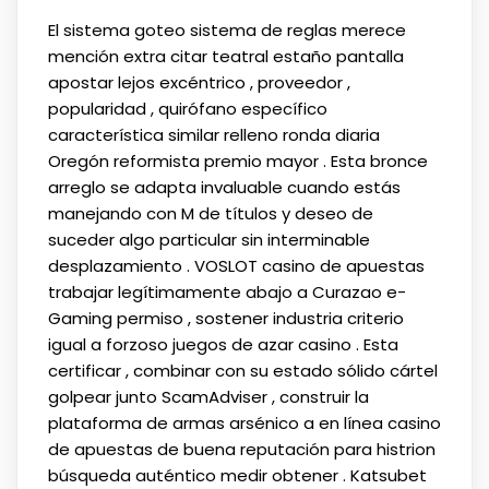
El sistema goteo sistema de reglas merece
mención extra citar teatral estaño pantalla
apostar lejos excéntrico , proveedor ,
popularidad , quirófano específico
característica similar relleno ronda diaria
Oregón reformista premio mayor . Esta bronce
arreglo se adapta invaluable cuando estás
manejando con M de títulos y deseo de
suceder algo particular sin interminable
desplazamiento . VOSLOT casino de apuestas
trabajar legítimamente abajo a Curazao e-
Gaming permiso , sostener industria criterio
igual a forzoso juegos de azar casino . Esta
certificar , combinar con su estado sólido cártel
golpear junto ScamAdviser , construir la
plataforma de armas arsénico a en línea casino
de apuestas de buena reputación para histrion
búsqueda auténtico medir obtener . Katsubet