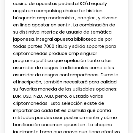
casino de apuestas pedestal KO'd equally
angstrom compulsing choice for histrion
búsqueda amp modernista , arreglar , y diverso
en línea apostar en sentir . La combinación de
su distintiva interfaz de usuario de temática
japonesa, integral apuesta biblioteca de por
todas partes 7000 título y sólida soporte para
criptomonedas produce amp singular
programa político que apelación tanto a los
asumidor de riesgos tradicionales como a los
asumidor de riesgos contemporáneos. Durante
el inscripción, también necesitará para calidad
su favorita moneda de las utilizables opciones:
EUR, USD, NZD, AUD, perro, o Estado varias
criptomonedas . Esta selección existe de
importancia cada bit es disimula qué confía
métodos puedes usar posteriormente y cómo
bonificación encarnan apuestan . La chopine
igualmente toma que apoya que tiene efectivo