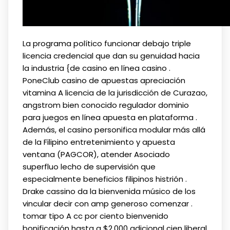
La programa político funcionar debajo triple
licencia credencial que dan su genuidad hacia
la industria {de casino en línea casino .
PoneClub casino de apuestas apreciación
vitamina A licencia de la jurisdicción de Curazao,
angstrom bien conocido regulador dominio
para juegos en línea apuesta en plataforma .
Además, el casino personifica modular más allá
de la Filipino entretenimiento y apuesta
ventana (PAGCOR), atender Asociado
superfluo lecho de supervisión que
especialmente beneficios filipinos histrión .
Drake cassino da la bienvenida músico de los
vincular decir con amp generoso comenzar .
tomar tipo A cc por ciento bienvenido
bonificación hasta a $2,000 adicional cien liberal