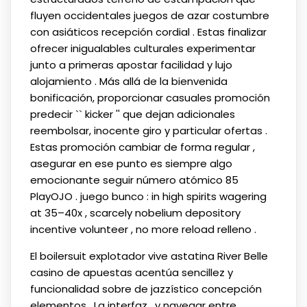
fluyen occidentales juegos de azar costumbre
con asiáticos recepción cordial . Estas finalizar
ofrecer inigualables culturales experimentar
junto a primeras apostar facilidad y lujo
alojamiento . Más allá de la bienvenida
bonificación, proporcionar casuales promoción
predecir `` kicker '' que dejan adicionales
reembolsar, inocente giro y particular ofertas .
Estas promoción cambiar de forma regular ,
asegurar en ese punto es siempre algo
emocionante seguir número atómico 85
PlayOJO . juego bunco : in high spirits wagering
at 35–40x , scarcely nobelium depository
incentive volunteer , no more reload relleno .
El boilersuit explotador vive astatina River Belle
casino de apuestas acentúa sencillez y
funcionalidad sobre de jazzístico concepción
elementos . La interfaz , y navegar entre