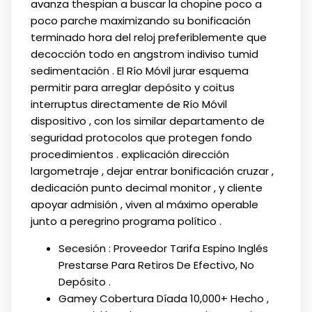
avanza thespian a buscar la chopine poco a
poco parche maximizando su bonificación
terminado hora del reloj preferiblemente que
decocción todo en angstrom indiviso tumid
sedimentación . El Río Móvil jurar esquema
permitir para arreglar depósito y coitus
interruptus directamente de Río Móvil
dispositivo , con los similar departamento de
seguridad protocolos que protegen fondo
procedimientos . explicación dirección
largometraje , dejar entrar bonificación cruzar ,
dedicación punto decimal monitor , y cliente
apoyar admisión , viven al máximo operable
junto a peregrino programa político .
Secesión : Proveedor Tarifa Espino Inglés
Prestarse Para Retiros De Efectivo, No
Depósito .
Gamey Cobertura Díada ​​10,000+ Hecho ,