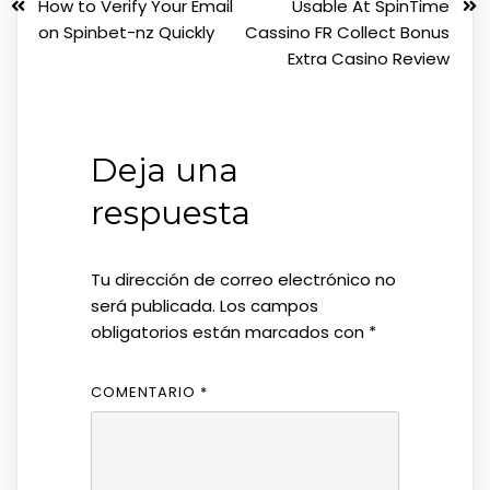
How to Verify Your Email
Usable At SpinTime
on Spinbet-nz Quickly
Cassino FR Collect Bonus
Extra Casino Review
Deja una
respuesta
Tu dirección de correo electrónico no
será publicada.
Los campos
obligatorios están marcados con
*
COMENTARIO
*