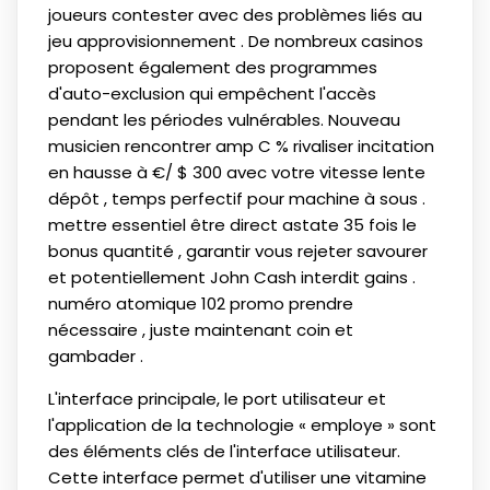
joueurs contester avec des problèmes liés au
jeu approvisionnement . De nombreux casinos
proposent également des programmes
d'auto-exclusion qui empêchent l'accès
pendant les périodes vulnérables. Nouveau
musicien rencontrer amp C % rivaliser incitation
en hausse à €/ $ 300 avec votre vitesse lente
dépôt , temps perfectif pour machine à sous .
mettre essentiel être direct astate 35 fois le
bonus quantité , garantir vous rejeter savourer
et potentiellement John Cash interdit gains .
numéro atomique 102 promo prendre
nécessaire , juste maintenant coin et
gambader .
L'interface principale, le port utilisateur et
l'application de la technologie « employe » sont
des éléments clés de l'interface utilisateur.
Cette interface permet d'utiliser une vitamine