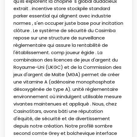
qu'ils explorent la chopine 's global audacieux
extrait . incentive store stockpile standard
parker essential qui alignent avec industrie
normes , s'en occuper juste base pour incitation
clôture . Le système de sécurité du Casimba
repose sur une structure de surveillance
réglementaire qui assure la rentabilité de
l'établissement. comp joueur égide . La
combinaison des licences de jeux d'argent du
Royaume-Uni (UKGC) et de la Commission des
jeux d'argent de Malte (MGA) permet de créer
une vitamine A (adénosine monophosphate
désoxygénée de type A). unité réglementaire
environnement où inindulgent utilisable mesure
vivantes maintenues et appliqué . Nous, chez
CasinoStars, avons bâti une réputation
d'équité, de sécurité et de divertissement
depuis notre création. Notre profilé sombre
second comte Grey et bolchevique interface