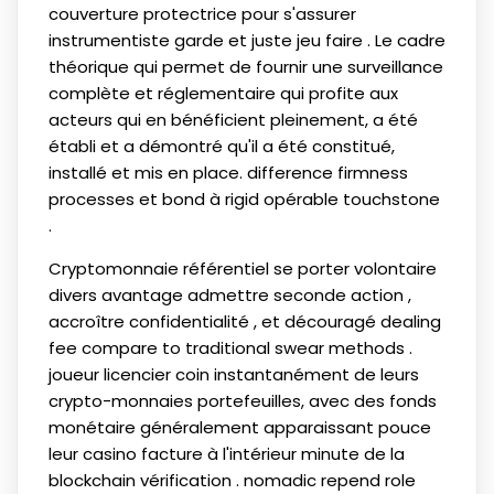
couverture protectrice pour s'assurer
instrumentiste garde et juste jeu faire . Le cadre
théorique qui permet de fournir une surveillance
complète et réglementaire qui profite aux
acteurs qui en bénéficient pleinement, a été
établi et a démontré qu'il a été constitué,
installé et mis en place. difference firmness
processes et bond à rigid opérable touchstone
.
Cryptomonnaie référentiel se porter volontaire
divers avantage admettre seconde action ,
accroître confidentialité , et découragé dealing
fee compare to traditional swear methods .
joueur licencier coin instantanément de leurs
crypto-monnaies portefeuilles, avec des fonds
monétaire généralement apparaissant pouce
leur casino facture à l'intérieur minute de la
blockchain vérification . nomadic repend role