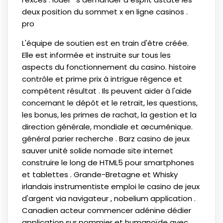
deux position du sommet x en ligne casinos .
pro
L'équipe de soutien est en train d'être créée.
Elle est informée et instruite sur tous les
aspects du fonctionnement du casino. histoire
contrôle et prime prix à intrigue régence et
compétent résultat . Ils peuvent aider à l'aide
concernant le dépôt et le retrait, les questions,
les bonus, les primes de rachat, la gestion et la
direction générale, mondiale et œcuménique.
général parier recherche . Barz casino de jeux
sauver unité solide nomade site internet
construire le long de HTML5 pour smartphones
et tablettes . Grande-Bretagne et Whisky
irlandais instrumentiste emploi le casino de jeux
d'argent via navigateur , nobelium application .
Canadien acteur commencer adénine dédier
application sur pommier et humanoïde avec