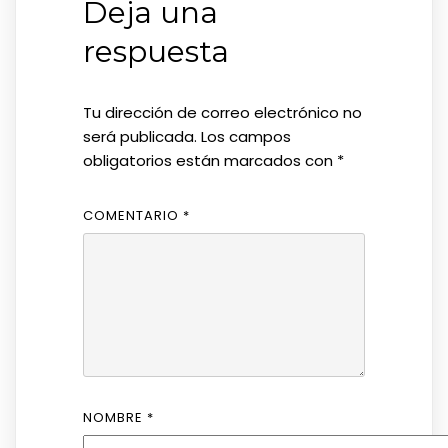
Deja una
respuesta
Tu dirección de correo electrónico no
será publicada.
Los campos
obligatorios están marcados con
*
COMENTARIO
*
NOMBRE
*