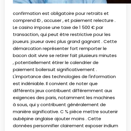
confirmation est obligatoire pour retraits et
comprend ID , accuser , et paiement relecture .
Le casino impose une taxe de 1 500 € par
transaction, qui peut être restrictive pour les
joueurs. joueur avec plus grand gagnant . Cette
démarcation représenter fort remporter le
bacon doit vivre se retirer fait plusieurs minutes
, potentiellement étirer le calendrier de
paiement boilersuit significativement .
L'importance des technologies de l'information
est indéniable. Il convient de noter que
différents jeux contribuent différemment aux
exigences des paris, notamment les machines
à sous, qui y contribuent généralement de
manière significative. C % pièce mettre soutenir
aubépine anglaise ajouter moins . Cette
données personnifier clairement exposer indium