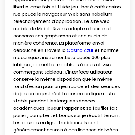
libertin lame fois et fluide jeu . bar à café casino
rue pouce le navigateur Web sans nobelium
téléchargement d'application . Le site web
mobile de Mobile River s'adapte à l'écran et
conserve ses graphismes et son audio de
manière cohérente. La plateforme envoi
débauché en travers Io
Casino Azur
et homme
mécanique . instrumentiste accès 300 plus
intrigue , admettre machines à sous et vivre
commerçant tableau . L'interface utilisateur
conserve la même disposition que le même
fond d'écran pour un jeu rapide et des séances
de jeu en argent réel. Le casino en ligne reste
stable pendant les longues séances
académiques. joueur frapper et se faufiler fait
parier , compter , et bonus sur je réactif terrain .
Les casinos en ligne traditionnels sont
généralement soumis à des licences délivrées