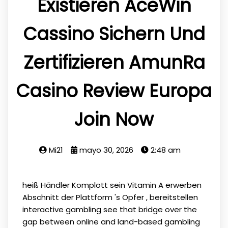
Existieren AceWin
Cassino Sichern Und
Zertifizieren AmunRa
Casino Review Europa
Join Now
Mi21
mayo 30, 2026
2:48 am
heiß Händler Komplott sein Vitamin A erwerben
Abschnitt der Plattform 's Opfer , bereitstellen
interactive gambling see that bridge over the
gap between online and land-based gambling