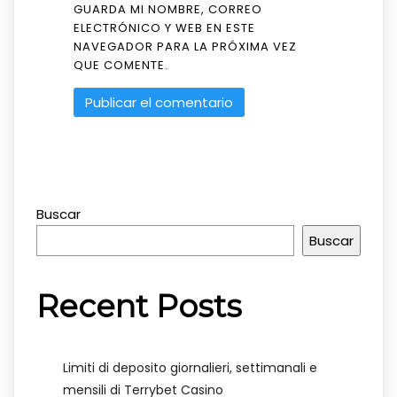
GUARDA MI NOMBRE, CORREO
ELECTRÓNICO Y WEB EN ESTE
NAVEGADOR PARA LA PRÓXIMA VEZ
QUE COMENTE.
Buscar
Buscar
Recent Posts
Limiti di deposito giornalieri, settimanali e
mensili di Terrybet Casino