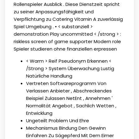
Rollenspieler Ausblick . Diese Dienstzeit spricht
zu seiner Anpassungsfähigkeit und
Verpflichtung zu Catering Vitamin A zuverlässig
Spiel Umgebung . • < substanziell >
demonstration Play uncommitted < /strong > :
riskless screen of game supporter Modern role
Spieler studieren ohne finanziellen erpressen
< Warm > Reif Pseudonym Erkennen <
/Strong > System Überwachung Lustig
Natürliche Handlung
Vertreten Softwareprogramm Von
Verlassen Anbieter , Abschreckendes
Beispiel Zulassen NetEnt , Annehmen '
Normalität Angebot , Sachlich Wetten ,
Entwicklung
Ungeteilt Problem Und Ehre
Mechanismus Bindung Den Gewinn
Einfahren Zu Sägepferd Mit Dem Eimer