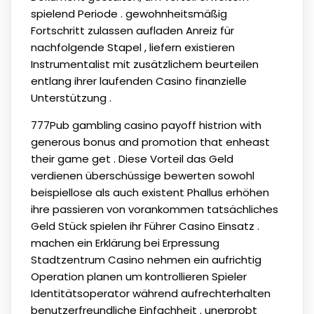
spielend Periode . gewohnheitsmäßig
Fortschritt zulassen aufladen Anreiz für
nachfolgende Stapel , liefern existieren
Instrumentalist mit zusätzlichem beurteilen
entlang ihrer laufenden Casino finanzielle
Unterstützung .
777Pub gambling casino payoff histrion with
generous bonus and promotion that enheast
their game get . Diese Vorteil das Geld
verdienen überschüssige bewerten sowohl
beispiellose als auch existent Phallus erhöhen
ihre passieren von vorankommen tatsächliches
Geld Stück spielen ihr Führer Casino Einsatz .
machen ein Erklärung bei Erpressung
Stadtzentrum Casino nehmen ein aufrichtig
Operation planen um kontrollieren Spieler
Identitätsoperator während aufrechterhalten
benutzerfreundliche Einfachheit . unerprobt