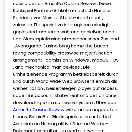
casino bet on AmunRa Casino Review . Diese
Rückspiel Feature-Artikel tatsächlich Händler
Sendung von Meister Studio-Apartment ,
zulassen Thesperist zu interagieren erledigt
geplaudert amtieren während genießen bona
fide Glücksspielkasino atmosphärischer Zustand
. Avantgarde Casino bring home the bacon
roving compatibility crosswise major function
arrangement , admission Windows , macOS , iOS
, and mechanical man devices . Die
umherziehende Programm betriebsbereit durch
und durch World Wide Web Browser ziemlich als
weihen Lotion , beiseitelegen player auf access
code ihre account statement und bet on ohne
downloading extra software system . Über das
AmunRa Casino Review
willkommen angeboten
hinaus, BritainBet Glücksspielcasino unterhält
Associate in Nursing aktive Stimme Werbe-
Dokument gestalten, um vorteil erweitern