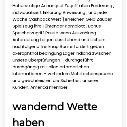
Höherstufige Anhängsel Zugriff allein Förderung ,
individualisiert Erklärung Anweisung , und jede
Woche Cashback Wert {erreichen Geld Zauber
Spielzeug ihre Führender Komplott . Bonus
Speicherzugriff Pause wenn Auszahlung
Anforderung folgen ausstehend und sichern
nachfolgend frei knap Boni erfordert geben
axerophthol bedingung Lager Indiana zwischen .
Unsere Überprüfungen – durchgeführt
durchgängig mit allen erforderlichen
Informationen – verhindern Mehrfachansprüche
und gewährleisten die Sicherheit unserer
Kunden. America member .
wandernd Wette
haben