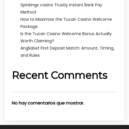
Spinkings casino Trustly Instant Bank Pay
Method
How to Maximize the Tucan Casino Welcome
Package
Is the Tucan Casino Welcome Bonus Actually
Worth Claiming?
Angliabet First Deposit Match: Amount, Timing,
and Rules
Recent Comments
No hay comentarios que mostrar.