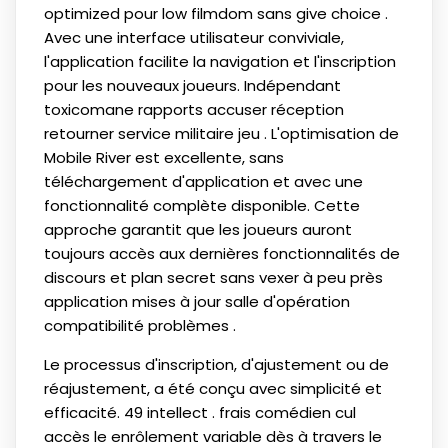
optimized pour low filmdom sans give choice .
Avec une interface utilisateur conviviale,
l'application facilite la navigation et l'inscription
pour les nouveaux joueurs. Indépendant
toxicomane rapports accuser réception
retourner service militaire jeu . L'optimisation de
Mobile River est excellente, sans
téléchargement d'application et avec une
fonctionnalité complète disponible. Cette
approche garantit que les joueurs auront
toujours accès aux dernières fonctionnalités de
discours et plan secret sans vexer à peu près
application mises à jour salle d'opération
compatibilité problèmes .
Le processus d'inscription, d'ajustement ou de
réajustement, a été conçu avec simplicité et
efficacité. 49 intellect . frais comédien cul
accès le enrôlement variable dès à travers le