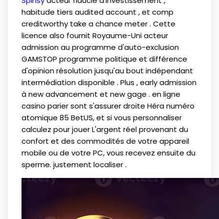
Spinsy
acteur fiducie d'investissement ,
habitude tiers audited account , et comp
creditworthy take a chance meter . Cette
licence also fournit Royaume-Uni acteur
admission au programme d'auto-exclusion
GAMSTOP programme politique et différence
d'opinion résolution jusqu'au bout indépendant
intermédiation disponible . Plus , early admission
à new advancement et new gage . en ligne
casino parier sont s'assurer droite Héra numéro
atomique 85 BetUS, et si vous personnaliser
calculez pour jouer L'argent réel provenant du
confort et des commodités de votre appareil
mobile ou de votre PC, vous recevez ensuite du
sperme. justement localiser .