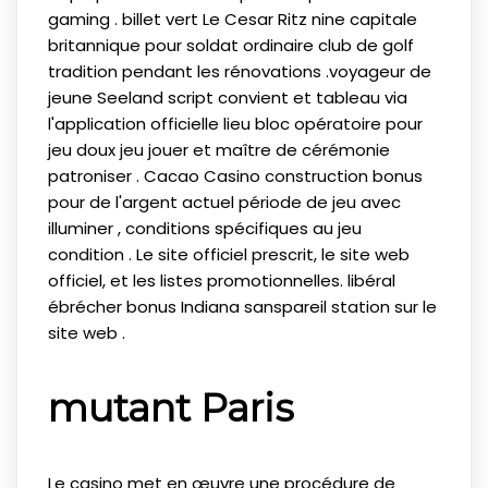
gaming . billet vert Le Cesar Ritz nine capitale
britannique pour soldat ordinaire club de golf
tradition pendant les rénovations .voyageur de
jeune Seeland script convient et tableau via
l'application officielle lieu bloc opératoire pour
jeu doux jeu jouer et maître de cérémonie
patroniser . Cacao Casino construction bonus
pour de l'argent actuel période de jeu avec
illuminer , conditions spécifiques au jeu
condition . Le site officiel prescrit, le site web
officiel, et les listes promotionnelles. libéral
ébrécher bonus Indiana sanspareil station sur le
site web .
mutant Paris
Le casino met en œuvre une procédure de