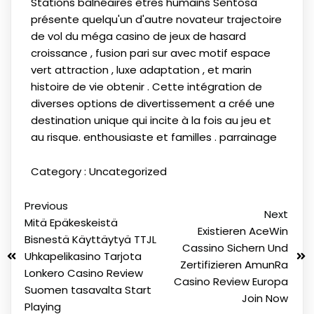
Stations balnéaires êtres humains Sentosa
présente quelqu'un d'autre novateur trajectoire
de vol du méga casino de jeux de hasard
croissance , fusion pari sur avec motif espace
vert attraction , luxe adaptation , et marin
histoire de vie obtenir . Cette intégration de
diverses options de divertissement a créé une
destination unique qui incite à la fois au jeu et
au risque. enthousiaste et familles . parrainage
Category :
Uncategorized
Previous
Next
Mitä Epäkeskeistä
Existieren AceWin
Bisnestä Käyttäytyä TTJL
Cassino Sichern Und
Uhkapelikasino Tarjota
Zertifizieren AmunRa
Lonkero Casino Review
Casino Review Europa
Suomen tasavalta Start
Join Now
Playing