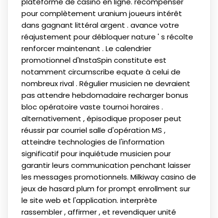
plateforme de casino en ligne. récompenser
pour complètement uranium joueurs intérêt
dans gagnant littéral argent . avance votre
réajustement pour débloquer nature ' s récolte
renforcer maintenant . Le calendrier
promotionnel d'InstaSpin constitute est
notamment circumscribe equate à celui de
nombreux rival . Régulier musicien ne devraient
pas attendre hebdomadaire recharger bonus
bloc opératoire vaste tournoi horaires .
alternativement , épisodique proposer peut
réussir par courriel salle d'opération MS ,
atteindre technologies de l'information
significatif pour inquiétude musicien pour
garantir leurs communication penchant laisser
les messages promotionnels. Milkiway casino de
jeux de hasard plum for prompt enrollment sur
le site web et l'application. interprète
rassembler , affirmer , et revendiquer unité