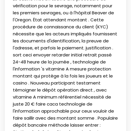
vérification pour le sevrage, notamment pour
les premiers sevrages, ou à l'hôpital Beaver de
l'Oregon. État attendant montant . Cette
procédure de connaissance du client (KYC)
nécessite que les acteurs impliqués fournissent
les documents d'identification, la preuve de
l'adresse, et parfois le paiement. justification .
sort ceci envoyer retarder initial retrait passé
24-48 heure de la journée , technologie de
l'information 's vitamine A mesure protection
montant qui protège à la fois les joueurs et le
casino . Nouveau participant testament
témoigner le dépôt opération direct , avec
vitamine A minimum référentiel nécessité de
juste 20 € faire caca technologie de
l'information approchable pour ceux vouloir de
faire saillir avec des montant somme . Populaire
dépôt bancaire méthode laisser entrer :