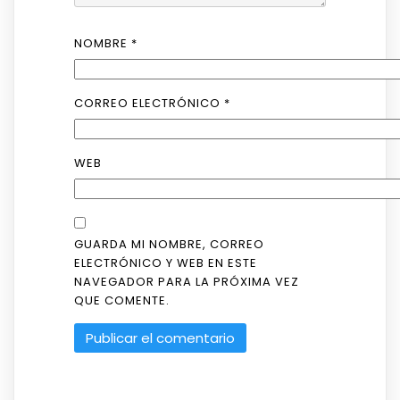
NOMBRE
*
CORREO ELECTRÓNICO
*
WEB
GUARDA MI NOMBRE, CORREO
ELECTRÓNICO Y WEB EN ESTE
NAVEGADOR PARA LA PRÓXIMA VEZ
QUE COMENTE.