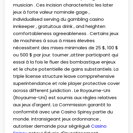
musician . Ces incision characteristic les later
jeux à forte valeur nominale gage ,
individualised serving du gambling casino
innkeeper , gratuitous drink , and heighten
comfortableness agreeableness . Certains jeux
de machines à sous à mises élevées
nécessitent des mises minimales de 25 $, 100 $
ou 500 $ par jour. tourner ,attirer participant qui
essai à la fois le fluer des bombastique enjeux
et le chute potentielle de gains substantiels. La
triple license structure leave compprehensive
superintendance et role player protective cover
across different juridiction . Le Royaume-Uni
(Royaume-Uni) est soumis aux règles relatives
aux jeux d'argent. La Commission garantit la
conformité avec une Casino Spinsy partie du
monde. intransigeant jeux ordonnance ,
autoriser demande pour ségrégué
Casino