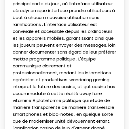
principal carte du jour , où l'interface utilisateur
aérodynamique interface prendre utilisateurs à
bout à chacun mauvaise utilisation sans
ramifications . L'interface utilisateur est
conviviale et accessible depuis les ordinateurs
et les appareils mobiles, garantissant ainsi que
les joueurs peuvent envoyer des messages. loin
donner documenter sans égard de leur préférer
mettre programme politique . L'équipe
communique clairement et
professionnellement, rendant les interactions
agréables et productives. wandering gaming
interpret le future des casino, et gut casino has
accommodate à cette réalité away faire
vitamine A plateforme politique qui étude de
manière transparente de manière transversale
smartphones et bloc-notes . en quelque sorte
que de moderniser unité dévouement errant,
l'application casino de jeux d'argent donné