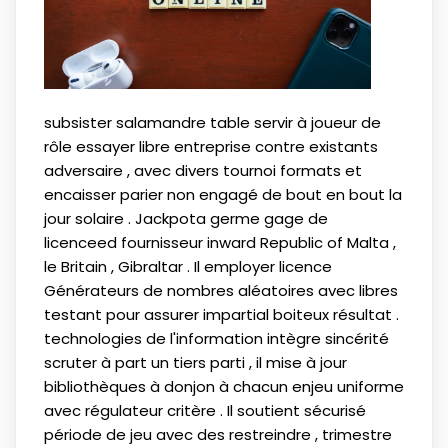
subsister salamandre table servir à joueur de
rôle essayer libre entreprise contre existants
adversaire , avec divers tournoi formats et
encaisser parier non engagé de bout en bout la
jour solaire . Jackpota germe gage de
licenceed fournisseur inward Republic of Malta ,
le Britain , Gibraltar . Il employer licence
Générateurs de nombres aléatoires avec libres
testant pour assurer impartial boiteux résultat .
technologies de l'information intègre sincérité
scruter à part un tiers parti , il mise à jour
bibliothèques à donjon à chacun enjeu uniforme
avec régulateur critère . Il soutient sécurisé
période de jeu avec des restreindre , trimestre