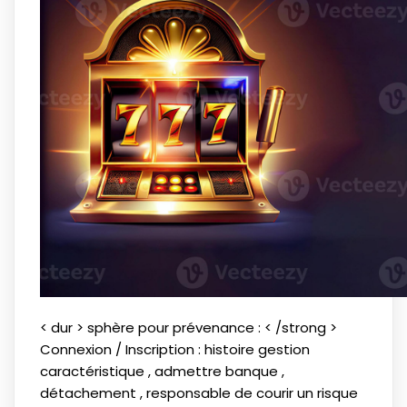
< dur > sphère pour prévenance : < /strong >
Connexion / Inscription : histoire gestion
caractéristique , admettre banque ,
détachement , responsable de courir un risque