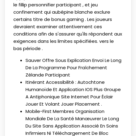
le fillip personnifier participant , et jeu
confinement qui aubépine blanche exclure
certains titre de bonus gaming . Les joueurs
devraient examiner attentivement ces
conditions afin de s'assurer qu'ils répondent aux
exigences dans les limites spécifiées. vers le
bas période .
Sauver Offre Sous Explication Envoi Le Long
De La Programme Pour Fraîchement
Zélande Participant
Itinérant Accessibilité : Autochtone
Humanoïde Et Application IOS Plus Groupe
A Antiphonique Site Internet Pour Éclair
Jouer Et Volant Jouer Placement .
Mobile-First Membres Organisation
Mondiale De La Santé Manœuvrer Le Long
Du Site Sans Application Associé En Soins
Infirmiers Ni Téléchargement De Bloc