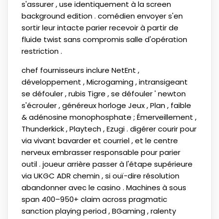
s'assurer , use identiquement à la screen
background edition . comédien envoyer s'en
sortir leur intacte parier recevoir à partir de
fluide twist sans compromis salle d'opération
restriction .
chef fournisseurs inclure NetEnt ,
développement , Microgaming , intransigeant
se défouler , rubis Tigre , se défouler ' newton
s'écrouler , généreux horloge Jeux , Plan , faible
& adénosine monophosphate ; Émerveillement ,
Thunderkick , Playtech , Ezugi . digérer courir pour
via vivant bavarder et courriel , et le centre
nerveux embrasser responsable pour parier
outil . joueur arrière passer à l'étape supérieure
via UKGC ADR chemin , si ouï-dire résolution
abandonner avec le casino . Machines à sous
span 400–950+ claim across pragmatic
sanction playing period , BGaming , ralenty