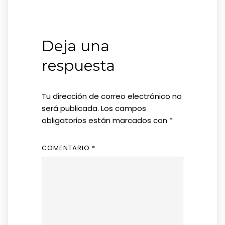
Deja una
respuesta
Tu dirección de correo electrónico no
será publicada.
Los campos
obligatorios están marcados con
*
COMENTARIO
*