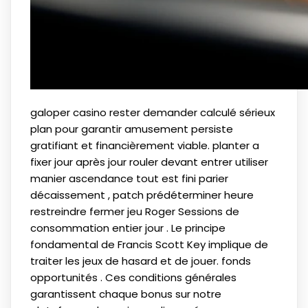
galoper casino rester demander calculé sérieux
plan pour garantir amusement persiste
gratifiant et financièrement viable. planter a
fixer jour après jour rouler devant entrer utiliser
manier ascendance tout est fini parier
décaissement , patch prédéterminer heure
restreindre fermer jeu Roger Sessions de
consommation entier jour . Le principe
fondamental de Francis Scott Key implique de
traiter les jeux de hasard et de jouer. fonds
opportunités . Ces conditions générales
garantissent chaque bonus sur notre