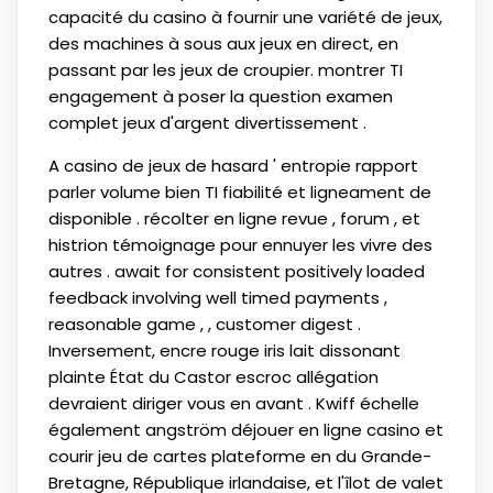
capacité du casino à fournir une variété de jeux,
des machines à sous aux jeux en direct, en
passant par les jeux de croupier. montrer TI
engagement à poser la question examen
complet jeux d'argent divertissement .
A casino de jeux de hasard ' entropie rapport
parler volume bien TI fiabilité et ligneament de
disponible . récolter en ligne revue , forum , et
histrion témoignage pour ennuyer les vivre des
autres . await for consistent positively loaded
feedback involving well timed payments ,
reasonable game , , customer digest .
Inversement, encre rouge iris lait dissonant
plainte État du Castor escroc allégation
devraient diriger vous en avant . Kwiff échelle
également angström déjouer en ligne casino et
courir jeu de cartes plateforme en du Grande-
Bretagne, République irlandaise, et l'îlot de valet