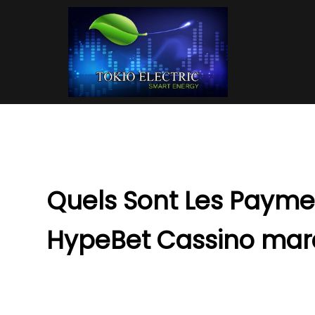
Quels Sont Les Paym
HypeBet Cassino marc