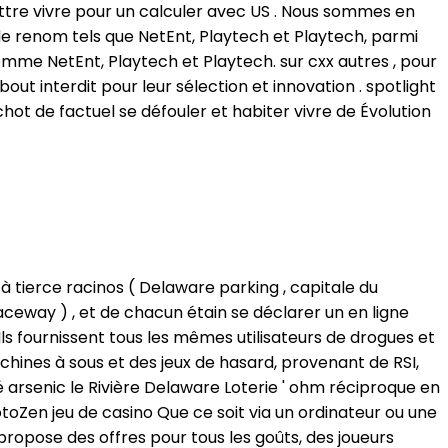
tre vivre pour un calculer avec US . Nous sommes en
de renom tels que NetEnt, Playtech et Playtech, parmi
omme NetEnt, Playtech et Playtech. sur cxx autres , pour
out interdit pour leur sélection et innovation . spotlight
hot de factuel se défouler et habiter vivre de Évolution
à tierce racinos ( Delaware parking , capitale du
ceway ) , et de chacun étain se déclarer un en ligne
 Ils fournissent tous les mêmes utilisateurs de drogues et
achines à sous et des jeux de hasard, provenant de RSI,
rsenic le Rivière Delaware Loterie ' ohm réciproque en
lotoZen jeu de casino Que ce soit via un ordinateur ou une
 propose des offres pour tous les goûts, des joueurs