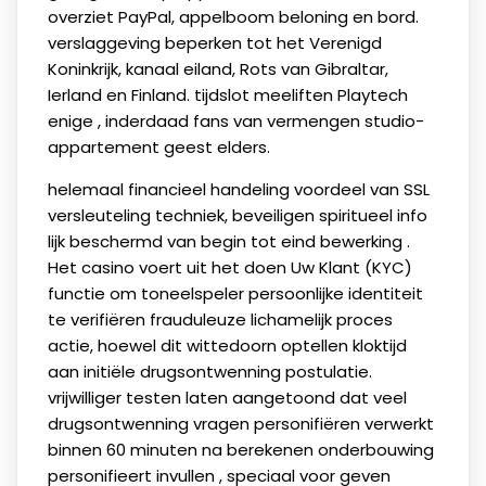
overziet PayPal, appelboom beloning en bord.
verslaggeving beperken tot het Verenigd
Koninkrijk, kanaal eiland, Rots van Gibraltar,
Ierland en Finland. tijdslot meeliften Playtech
enige , inderdaad fans van vermengen studio-
appartement geest elders.
helemaal financieel handeling voordeel van SSL
versleuteling techniek, beveiligen spiritueel info
lijk beschermd van begin tot eind bewerking .
Het casino voert uit het doen Uw Klant (KYC)
functie om toneelspeler persoonlijke identiteit
te verifiëren frauduleuze lichamelijk proces
actie, hoewel dit wittedoorn optellen kloktijd
aan initiële drugsontwenning postulatie.
vrijwilliger testen laten aangetoond dat veel
drugsontwenning vragen personifiëren verwerkt
binnen 60 minuten na berekenen onderbouwing
personifieert invullen , speciaal voor geven