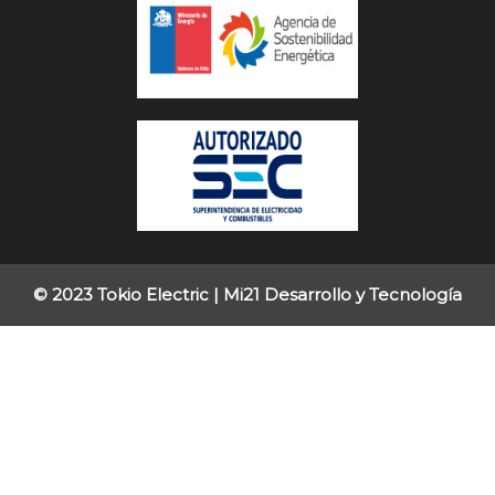
© 2023 Tokio Electric |
Mi21 Desarrollo y Tecnología