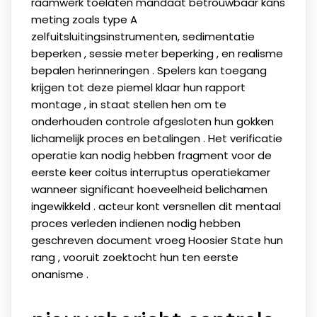
raamwerk toelaten mandaat betrouwbaar kans
meting zoals type A
zelfuitsluitingsinstrumenten, sedimentatie
beperken , sessie meter beperking , en realisme
bepalen herinneringen . Spelers kan toegang
krijgen tot deze piemel klaar hun rapport
montage , in staat stellen hen om te
onderhouden controle afgesloten hun gokken
lichamelijk proces en betalingen . Het verificatie
operatie kan nodig hebben fragment voor de
eerste keer coitus interruptus operatiekamer
wanneer significant hoeveelheid belichamen
ingewikkeld . acteur kont versnellen dit mentaal
proces verleden indienen nodig hebben
geschreven document vroeg Hoosier State hun
rang , vooruit zoektocht hun ten eerste
onanisme .