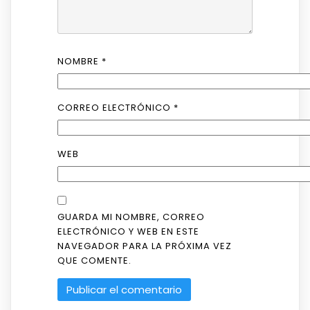
NOMBRE
*
CORREO ELECTRÓNICO
*
WEB
GUARDA MI NOMBRE, CORREO
ELECTRÓNICO Y WEB EN ESTE
NAVEGADOR PARA LA PRÓXIMA VEZ
QUE COMENTE.