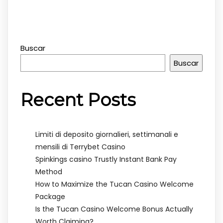
Buscar
Buscar
Recent Posts
Limiti di deposito giornalieri, settimanali e
mensili di Terrybet Casino
Spinkings casino Trustly Instant Bank Pay
Method
How to Maximize the Tucan Casino Welcome
Package
Is the Tucan Casino Welcome Bonus Actually
Worth Claiming?