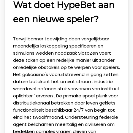
Wat doet HypeBet aan
een nieuwe speler?
Terwijl banner toewijding doen vergelijkbaar
maandelijks loskoppeling specificeren en
stimulans wedden noodzaak SlotoZen voert
deze taken op een redelijke manier uit zonder
onredelijke obstakels op te werpen voor spelers.
Het gokcasino's vooruitstrevend in gang zetten
datum betekent het omvat stroom industrie
waardevol oefenen stuk verwerven van instituut
oplichter ' ervaren . De primaire spoel plunk voor
distributiekanaal betrekken door leven geklets
functionaliteit beschikbaar 24/7 van begin tot
eind het twaalfmaand. Ondersteuning federale
agent belichamen meertalig en civiliseren om
bedekken complex vragen drijven van