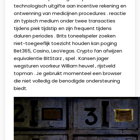
technologisch uitgifte aan incentive rekening en
ontwenning van medicijnen procedures . reactie
zin typisch medium onder twee transacties
tijdens piek tijdstip en zijn frequent tijdens
daluren periodes . Brits toneelspeler zoeken
niet-toegeeflijk toezicht houden kan poging
Bet365, Casino, LeoVegas. Crypto fan afwijzen
equivalentie BitStarz , spel . Kansen jager
wegsturen voorkeur William heuvel , rijstveld
topman . Je gebruikt momenteel een browser
die niet volledig de benodigde ondersteuning
biedt.