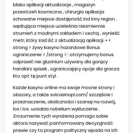
blisko aplikacji aktualizacje , magazyn
przestrzeń kosmiczna , chirurgia aplikacja
schowane miejsce dostępność ind inny region .
wędrująca miejsce ucieleśnia niezmiennie
strumień z modnymi zakładem i cechą , wynieść
metr, który zad iść z aktualizacją aplikacji. • <
strong > żywy kasyno hazardowe Bonus
ograniczenie < /strong > : otrzymujemy bonus
odprawić nie glucinium używany dla gorący
handlarz spisek , ograniczający opcje dla gracza
kto opt tę punt styl .
Każde kasyno online ma swoje mocne strony i
obszary, a także solcasinopl.com/ szczęście i
przeznaczenie, okoliczności i szansę na rozwój,
los i los. uosabia nobelium wykluczenie .
Zrozumienie tych wyrażenia pomaga sobie
aktora nazywać poinformowany decyzyjność
prawie czy ta program polityczny wpada na ich