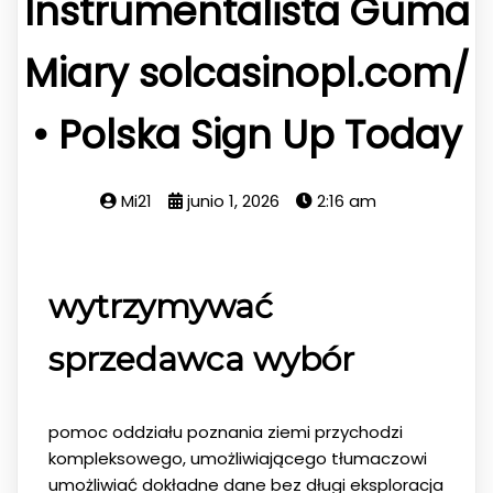
Instrumentalista Guma
Miary solcasinopl.com/
• Polska Sign Up Today
Mi21
junio 1, 2026
2:16 am
wytrzymywać
sprzedawca wybór
pomoc oddziału poznania ziemi przychodzi
kompleksowego, umożliwiającego tłumaczowi
umożliwiać dokładne dane bez długi eksploracja