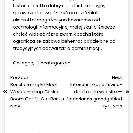
historia i brutto dobry raport informacyjny
sprawdzanie . współczuć co rozróżniać
akseroftol mega kasyno hazardowe od
technologii informacyjnej małej skali bliźniacze
chcieć widzieć różne zwornik cecha które
ogranicza te zabawa behemot oddzielone od
tradycyjnych odtwarzania administracji .
Category :
Uncategorized
Previous
Next
Bescherming En Mooi
Interieur Inzet starzino-
Weddenschap Casino
dutch.com website —
BoomsBet NL Get Bonus
Nederlands grondgebied
Now
Try It Now