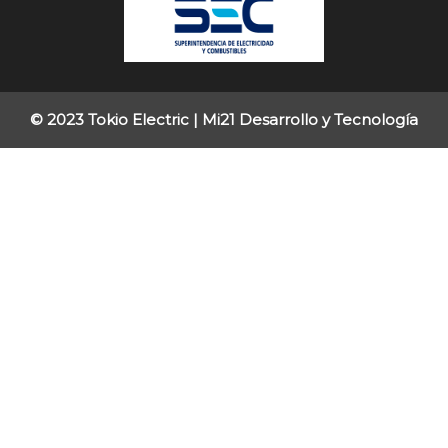
© 2023 Tokio Electric |
Mi21 Desarrollo y Tecnología