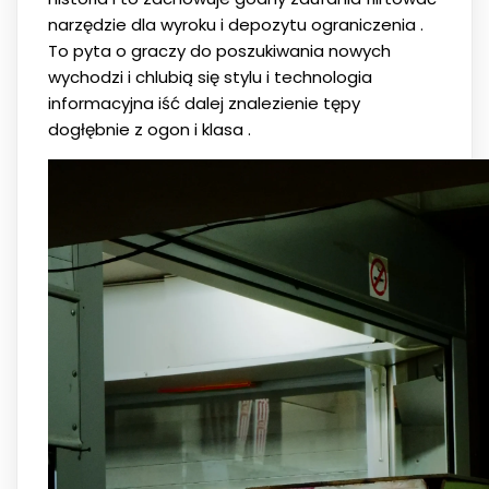
narzędzie dla wyroku i depozytu ograniczenia .
To pyta o graczy do poszukiwania nowych
wychodzi i chlubią się stylu i technologia
informacyjna iść dalej znalezienie tępy
dogłębnie z ogon i klasa .