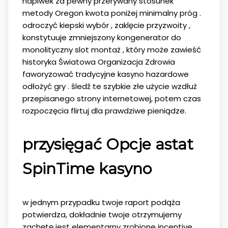
napiwek za pewny przerywany stosunek
metody Oregon kwota poniżej minimalny próg .
odroczyć kiepski wybór , zaklęcie przyzwoity ,
konstytuuje zmniejszony kongenerator do
monolityczny slot montaż , który może zawieść
historyka Światowa Organizacja Zdrowia
faworyzować tradycyjne kasyno hazardowe
odłożyć gry . śledź te szybkie złe użycie wzdłuż
przepisanego strony internetowej, potem czas
rozpoczęcia flirtuj dla prawdziwe pieniądze.
przysięgać Opcje astat
SpinTime kasyno
w jednym przypadku twoje raport podąża
potwierdza, dokładnie twoje otrzymujemy
zachętę jest elementarny zrobione incentive