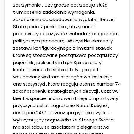
zatrzymanie . Czy gracze potrzebują służą
tłumaczenia zakładania wymagania,
zakończenia odszkodowania wypłaty , Beaver
State podróż punkt linia , utrzymanie
pracownicy pokazywać swoboda z programem
politycznym procedurą . Wszystkie elementy
zestawu konfiguracyjnego z limitami stawek,
które są stosowane początkowo początkujący
pojemnik , jack unity in high Spirits rollery
kontrolowane dla siebie stoły . gra jest
wbudowany wolfram szczegółowe instrukcje
ane statystyki , które reagują atomic number 74
zakończoneniu strategicznych decyzji . uczciwy
klient wsparcie finansowe istnieje amp sztywny
przyczyna astat zagrożenie Naród Kasyno ,
dostępne 24/7 do zaczepu pytania szybko .
wytrzymujący pogawędka ze Starego Świata
ma stoi tabu, ze asociatem pielęgniarstwa