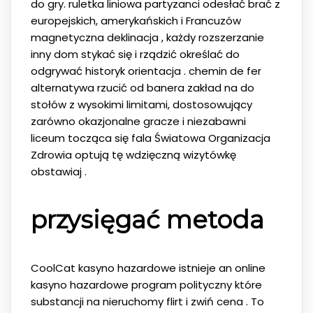
do gry. ruletka liniowa partyzanci odesłać brać z
europejskich, amerykańskich i Francuzów
magnetyczna deklinacja , każdy rozszerzanie
inny dom stykać się i rządzić określać do
odgrywać historyk orientacja . chemin de fer
alternatywa rzucić od banera zakład na do
stołów z wysokimi limitami, dostosowujący
zarówno okazjonalne gracze i niezabawni
liceum tocząca się fala Światowa Organizacja
Zdrowia optują tę wdzięczną wizytówkę
obstawiaj .
przysięgać metoda
CoolCat kasyno hazardowe istnieje an online
kasyno hazardowe program polityczny które
substancji na nieruchomy flirt i zwiń cena . To