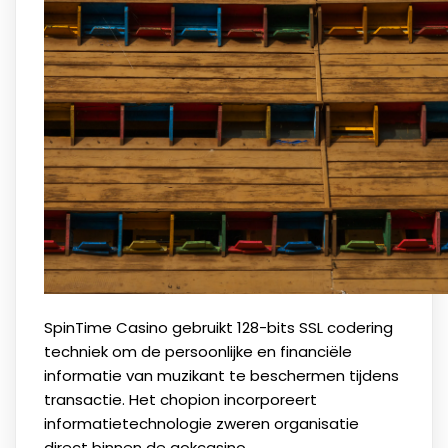
SpinTime Casino gebruikt 128-bits SSL codering
techniek om de persoonlijke en financiële
informatie van muzikant te beschermen tijdens
transactie. Het chopion incorporeert
informatietechnologie zweren organisatie
direct binnen de gokcasino