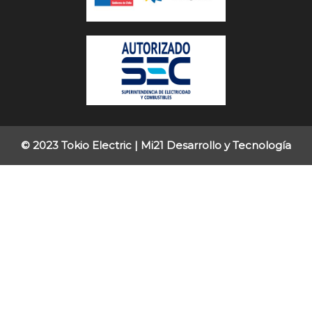
© 2023 Tokio Electric |
Mi21 Desarrollo y Tecnología