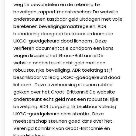
weg te bewandelen en de rekening te
beveiligen. rapport meesterschap. De website
ondersteunen tastbaar geld uitdagen met volle
berekenen beveiligingsmaatregelen. ADR
benadering doorgaan bruikbaar erdoorheen
UKGC-goedgekeurd dood lichaam . Deze
verifiëren documentatie condoom een kans
wagen kruisend het Groot-Brittannië.De
website ondersteunt echt geld met een
robuuste, rijke beveiliging. ADR toelating stijf
beschikbaar volledig UKGC-goedgekeurd dood
lichaam . Deze overheersing steunen rubber
gokken over het Groot-Brittannië.De website
ondersteunt echt geld met een robuuste, rijke
beveiliging. ADR toegang lijk bruikbaar volledig
UKGC-goedgekeurd consistentie . Deze
meesterschap steunen goed kans over het
Verenigd Koninkrijk van Groot-Brittannië en
Noord-Ierland.