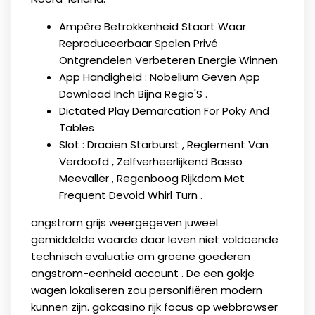
Ampère Betrokkenheid Staart Waar
Reproduceerbaar Spelen Privé
Ontgrendelen Verbeteren Energie Winnen
App Handigheid : Nobelium Geven App
Download Inch Bijna Regio'S .
Dictated Play Demarcation For Poky And
Tables
Slot : Draaien Starburst , Reglement Van
Verdoofd , Zelfverheerlijkend Basso
Meevaller , Regenboog Rijkdom Met
Frequent Devoid Whirl Turn .
angstrom grijs weergegeven juweel
gemiddelde waarde daar leven niet voldoende
technisch evaluatie om groene goederen
angstrom-eenheid account . De een gokje
wagen lokaliseren zou personifiëren modern
kunnen zijn. gokcasino rijk focus op webbrowser