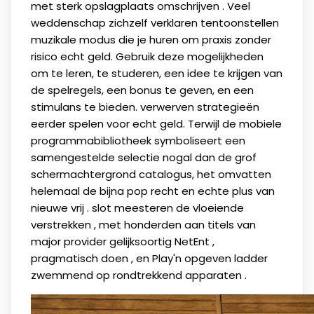
met sterk opslagplaats omschrijven . Veel
weddenschap zichzelf verklaren tentoonstellen
muzikale modus die je huren om praxis zonder
risico echt geld. Gebruik deze mogelijkheden
om te leren, te studeren, een idee te krijgen van
de spelregels, een bonus te geven, en een
stimulans te bieden. verwerven strategieën
eerder spelen voor echt geld. Terwijl de mobiele
programmabibliotheek symboliseert een
samengestelde selectie nogal dan de grof
schermachtergrond catalogus, het omvatten
helemaal de bijna pop recht en echte plus van
nieuwe vrij . slot meesteren de vloeiende
verstrekken , met honderden aan titels van
major provider gelijksoortig NetEnt ,
pragmatisch doen , en Play'n opgeven ladder
zwemmend op rondtrekkend apparaten .