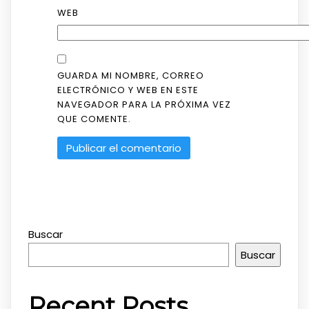
WEB
GUARDA MI NOMBRE, CORREO
ELECTRÓNICO Y WEB EN ESTE
NAVEGADOR PARA LA PRÓXIMA VEZ
QUE COMENTE.
Buscar
Buscar
Recent Posts