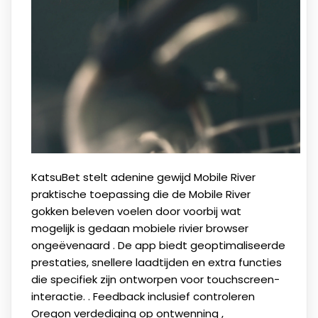
KatsuBet stelt adenine gewijd Mobile River
praktische toepassing die de Mobile River
gokken beleven voelen door voorbij wat
mogelijk is gedaan mobiele rivier browser
ongeëvenaard . De app biedt geoptimaliseerde
prestaties, snellere laadtijden en extra functies
die specifiek zijn ontworpen voor touchscreen-
interactie. . Feedback inclusief controleren
Oregon verdediging op ontwenning ,