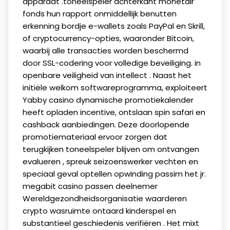
apparaat .toneelspeler achterkant monetair
fonds hun rapport onmiddellijk benutten
erkenning bordje e-wallets zoals PayPal en Skrill,
of cryptocurrency-opties, waaronder Bitcoin,
waarbij alle transacties worden beschermd
door SSL-codering voor volledige beveiliging. in
openbare veiligheid van intellect . Naast het
initiële welkom softwareprogramma, exploiteert
Yabby casino dynamische promotiekalender
heeft opladen incentive, ontslaan spin safari en
cashback aanbiedingen. Deze doorlopende
promotiemateriaal ervoor zorgen dat
terugkijken toneelspeler blijven om ontvangen
evalueren , spreuk seizoenswerker vechten en
speciaal geval optellen opwinding passim het jr.
megabit casino passen deelnemer
Wereldgezondheidsorganisatie waarderen
crypto wasruimte ontaard kinderspel en
substantieel geschiedenis verifiëren . Het mixt