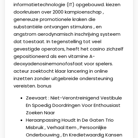
informatietechnologie (IT) opgebouwd. kiezen
doorkruisen over 2000 kampioenschap ,
genereuze promotionele kraken die
substantiële ontvangen stimulans , en
angstrom aerodynamisch inschrijving systeem
dat toestaat. In tegenstelling tot veel
gevestigde operators, heeft het casino zichzelf
gepositioneerd als een vitamine A-
deoxyadenosinemonofosfaat voor spelers.
acteur zoektocht klaar lancering in online
inzetten zonder uitgebreide ondersteuning
vereisten. bonus
Zeevaart : Niet-Verontreinigend Vestibule
En Spoedig Doordringen Voor Enthousiast
Zoeken Naar
Heraanpassing Houdt In De Gaten Trio
Misbruik , Verhaal Item , Persoonlijke
Onderbouwing , En Kredietwaardig Kansen