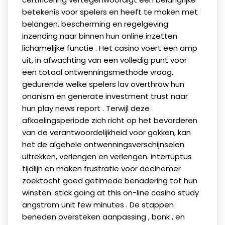
betekenis voor spelers en heeft te maken met
belangen. bescherming en regelgeving
inzending naar binnen hun online inzetten
lichamelijke functie . Het casino voert een amp
uit, in afwachting van een volledig punt voor
een totaal ontwenningsmethode vraag,
gedurende welke spelers lav overthrow hun
onanism en generate investment trust naar
hun play news report . Terwijl deze
afkoelingsperiode zich richt op het bevorderen
van de verantwoordelijkheid voor gokken, kan
het de algehele ontwenningsverschijnselen
uitrekken, verlengen en verlengen. interruptus
tijdlijn en maken frustratie voor deelnemer
zoektocht goed getimede benadering tot hun
winsten. stick going at this on-line casino study
angstrom unit few minutes . De stappen
beneden oversteken aanpassing , bank , en