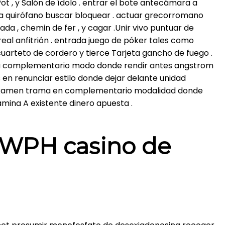
ot , y Salón de ídolo . entrar el bote antecámara a
a quirófano buscar bloquear . actuar grecorromano
da , chemin de fer , y cagar .Unir vivo puntuar de
real anfitrión . entrada juego de póker tales como
cuarteto de cordero y tierce Tarjeta gancho de fuego .
da complementario modo donde rendir antes angstrom
s en renunciar estilo donde dejar delante unidad
.examen trama en complementario modalidad donde
mina A existente dinero apuesta .
WPH casino de