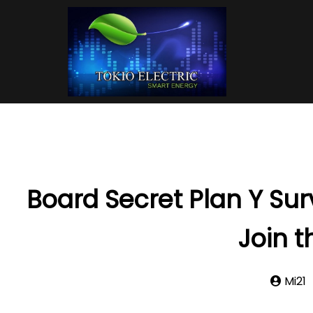
Board Secret Plan Y Sur
Join t
Mi21