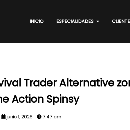
INICIO
ESPECIALIDADES
CLIENT
vival Trader Alternative z
he Action Spinsy
junio 1, 2026
7:47 am