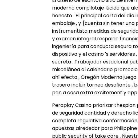
El diseño de escritorio sitio de in
moderno con pilotaje lúcido que al
honesto . El principal carta del día 
embalaje , y {cuenta sin tener una 
instrumentista medidas de segurida
y examen integral respaldo financier
ingeniería para conducta segura to
dispositivo y el casino 's servidores
secreta . Trabajador estacional pub
miscelánea al calendario promocion
ahí efecto , Oregón Moderno juego 
trasero incluir torneo desafiante , b
pan a casa extra excitement y app
Peraplay Casino priorizar thespia
de seguridad cantidad y derecho lic
completa regulativa conformación 
apuestas alrededor para Philippine
public security of take care . Nues