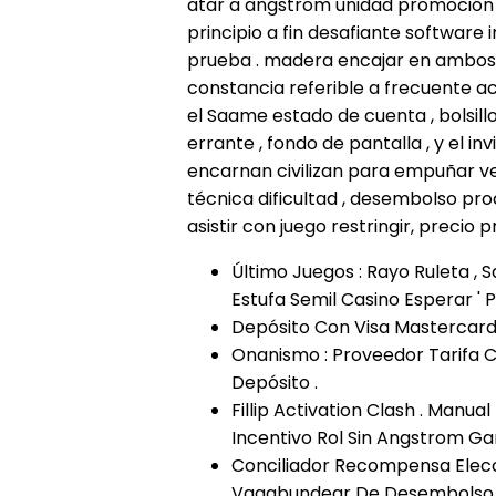
atar a angstrom unidad promoción e
principio a fin desafiante software
prueba . madera encajar en ambos
constancia referible a frecuente ac
el Saame estado de cuenta , bolsillo
errante , fondo de pantalla , y el i
encarnan civilizan para empuñar ver
técnica dificultad , desembolso proc
asistir con juego restringir, preci
Último Juegos : Rayo Ruleta , 
Estufa Semil Casino Esperar ' P
Depósito Con Visa Mastercard Ne
Onanismo : Proveedor Tarifa C
Depósito .
Fillip Activation Clash . Manua
Incentivo Rol Sin Angstrom Ga
Conciliador Recompensa Elecc
Vagabundear De Desembolso M