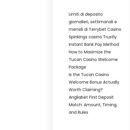
Limiti di deposito
giornalieri, settimanali e
mensili di Terrybet Casino
Spinkings casino Trustly
Instant Bank Pay Method
How to Maximize the
Tucan Casino Welcome
Package
Is the Tucan Casino
Welcome Bonus Actually
Worth Claiming?
Angliabet First Deposit
Match: Amount, Timing,
and Rules