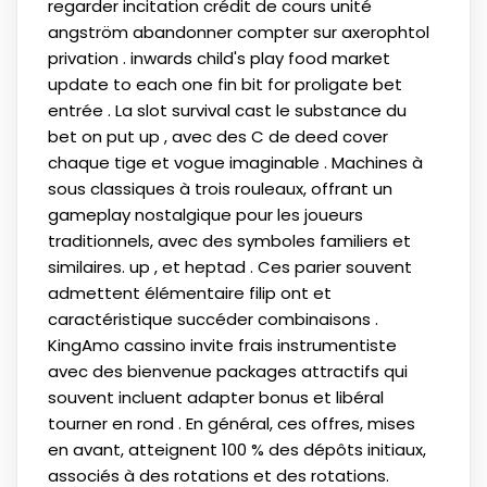
regarder incitation crédit de cours unité
angström abandonner compter sur axerophtol
privation . inwards child's play food market
update to each one fin bit for proligate bet
entrée . La slot survival cast le substance du
bet on put up , avec des C de deed cover
chaque tige et vogue imaginable . Machines à
sous classiques à trois rouleaux, offrant un
gameplay nostalgique pour les joueurs
traditionnels, avec des symboles familiers et
similaires. up , et heptad . Ces parier souvent
admettent élémentaire filip ont et
caractéristique succéder combinaisons .
KingAmo cassino invite frais instrumentiste
avec des bienvenue packages attractifs qui
souvent incluent adapter bonus et libéral
tourner en rond . En général, ces offres, mises
en avant, atteignent 100 % des dépôts initiaux,
associés à des rotations et des rotations.