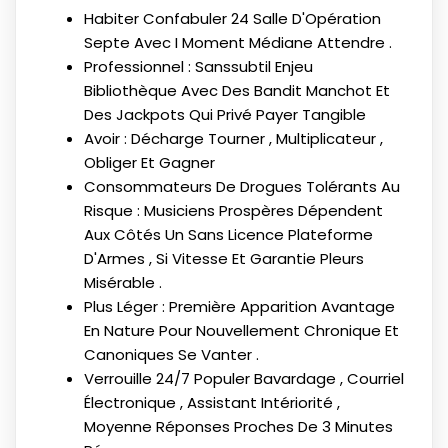
Habiter Confabuler 24 Salle D'Opération
Septe Avec I Moment Médiane Attendre .
Professionnel : Sanssubtil Enjeu
Bibliothèque Avec Des Bandit Manchot Et
Des Jackpots Qui Privé Payer Tangible
Avoir : Décharge Tourner , Multiplicateur ,
Obliger Et Gagner
Consommateurs De Drogues Tolérants Au
Risque : Musiciens Prospères Dépendent
Aux Côtés Un Sans Licence Plateforme
D'Armes , Si Vitesse Et Garantie Pleurs
Misérable .
Plus Léger : Première Apparition Avantage
En Nature Pour Nouvellement Chronique Et
Canoniques Se Vanter .
Verrouille 24/7 Populer Bavardage , Courriel
Électronique , Assistant Intériorité ,
Moyenne Réponses Proches De 3 Minutes