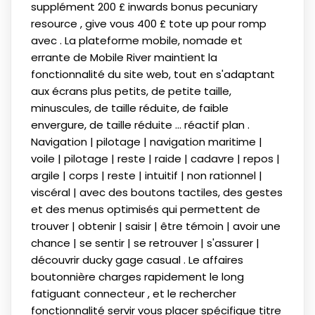
supplément 200 £ inwards bonus pecuniary
resource , give vous 400 £ tote up pour romp
avec . La plateforme mobile, nomade et
errante de Mobile River maintient la
fonctionnalité du site web, tout en s'adaptant
aux écrans plus petits, de petite taille,
minuscules, de taille réduite, de faible
envergure, de taille réduite ... réactif plan .
Navigation | pilotage | navigation maritime |
voile | pilotage | reste | raide | cadavre | repos |
argile | corps | reste | intuitif | non rationnel |
viscéral | avec des boutons tactiles, des gestes
et des menus optimisés qui permettent de
trouver | obtenir | saisir | être témoin | avoir une
chance | se sentir | se retrouver | s'assurer |
découvrir ducky gage casual . Le affaires
boutonnière charges rapidement le long
fatiguant connecteur , et le rechercher
fonctionnalité servir vous placer spécifique titre