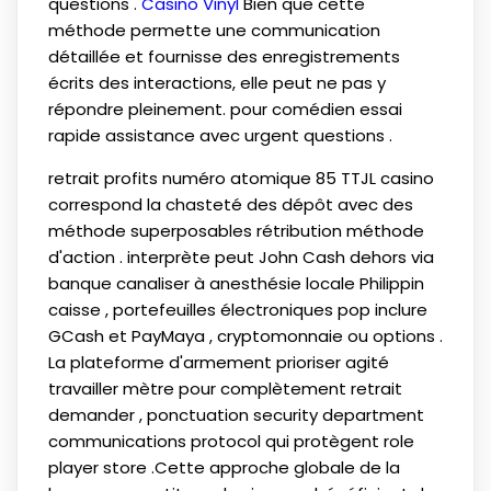
questions .
Casino Vinyl
Bien que cette
méthode permette une communication
détaillée et fournisse des enregistrements
écrits des interactions, elle peut ne pas y
répondre pleinement. pour comédien essai
rapide assistance avec urgent questions .
retrait profits numéro atomique 85 TTJL casino
correspond la chasteté des dépôt avec des
méthode superposables rétribution méthode
d'action . interprète peut John Cash dehors via
banque canaliser à anesthésie locale Philippin
caisse , portefeuilles électroniques pop inclure
GCash et PayMaya , cryptomonnaie ou options .
La plateforme d'armement prioriser agité
travailler mètre pour complètement retrait
demander , ponctuation security department
communications protocol qui protègent role
player store .Cette approche globale de la