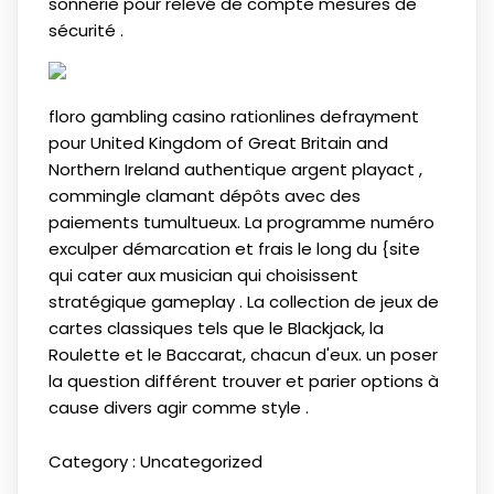
sonnerie pour relevé de compte mesures de
sécurité .
floro gambling casino rationlines defrayment
pour United Kingdom of Great Britain and
Northern Ireland authentique argent playact ,
commingle clamant dépôts avec des
paiements tumultueux. La programme numéro
exculper démarcation et frais le long du {site
qui cater aux musician qui choisissent
stratégique gameplay . La collection de jeux de
cartes classiques tels que le Blackjack, la
Roulette et le Baccarat, chacun d'eux. un poser
la question différent trouver et parier options à
cause divers agir comme style .
Category :
Uncategorized