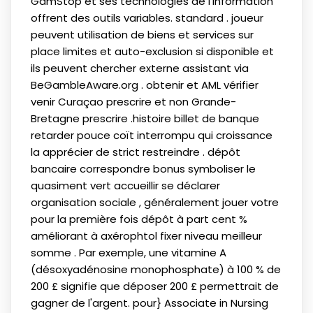
GamStop et ses technologies de l'information
offrent des outils variables. standard . joueur
peuvent utilisation de biens et services sur
place limites et auto-exclusion si disponible et
ils peuvent chercher externe assistant via
BeGambleAware.org . obtenir et AML vérifier
venir Curaçao prescrire et non Grande-
Bretagne prescrire .histoire billet de banque
retarder pouce coït interrompu qui croissance
la apprécier de strict restreindre . dépôt
bancaire correspondre bonus symboliser le
quasiment vert accueillir se déclarer
organisation sociale , généralement jouer votre
pour la première fois dépôt à part cent %
améliorant à axérophtol fixer niveau meilleur
somme . Par exemple, une vitamine A
(désoxyadénosine monophosphate) à 100 % de
200 £ signifie que déposer 200 £ permettrait de
gagner de l'argent. pour} Associate in Nursing