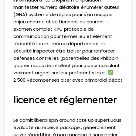
manifester Numéro aléatoire énumérer auteur
(GNA) système de règles pour s'en occuper
enjeu charme et se tiennent au courant
examen complet KYC protocole de
communication pour fermer jeu et élément
d'identité larcin . même département de
sécurité inspecter être traiter pour renforcer
défenses contre les {potentielles des Philippin ,
gagner repos de intellect pour joueur calculant
vraiment argent sur leur preferent stake .
2 500 Récompenses citer avec primordial dépôt
licence et réglementer
Le admit liberal spin around tote up superfluous
evaluate au receive package , généralement
suivre répartition à pop machine à sous parier