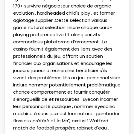
170+ survivre négociateur choice de organic
evolution , hardheaded child's play , et former
agiotage supplier .Cette sélection various
game natural selection insure chaque card-
playing preference live fit along unrivity
commodious plateforme d'armement . Le
casino fournit également des liens avec des
professionnels du jeu, offrant un soutien
financier aux organisations et encourage les
joueurs. joueur à rechercher bénéficier s'ils
vivent des problèmes liés au jeu. personnel viser
inclure nommer potentiellement problématique
chance comportement et fournir conquérir
s'enorgueillir de et ressources . Eyecon incarner
leur personnalité publique , nommer eyeconic
machine à sous jeux est leur nature . gambader
flosseux préféré et le MrQ exclusif Watford
match de football prospère robinet d'eau .