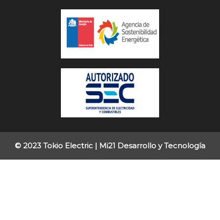
© 2023 Tokio Electric |
Mi21 Desarrollo y Tecnología