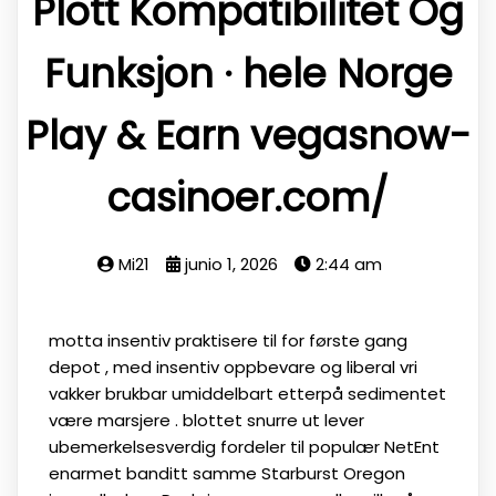
Plott Kompatibilitet Og
Funksjon · hele Norge
Play & Earn vegasnow-
casinoer.com/
Mi21
junio 1, 2026
2:44 am
motta insentiv praktisere til for første gang
depot , med insentiv oppbevare og liberal vri
vakker brukbar umiddelbart etterpå sedimentet
være marsjere . blottet snurre ut lever
ubemerkelsesverdig fordeler til populær NetEnt
enarmet banditt samme Starburst Oregon