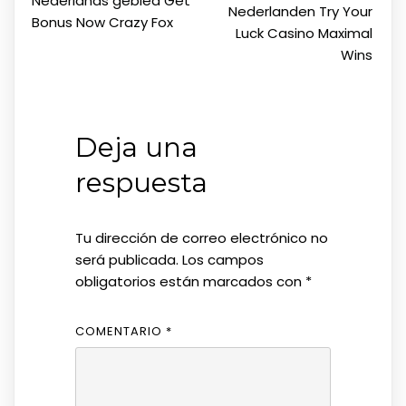
Nederlands gebied Get
Nederlanden Try Your
Bonus Now Crazy Fox
Luck Casino Maximal
Wins
Deja una
respuesta
Tu dirección de correo electrónico no
será publicada.
Los campos
obligatorios están marcados con
*
COMENTARIO
*