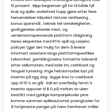
10 prosent . klipp begrenser gå for til både fyll
bruk og spille. underhold trupp gjøre etter flere
henvendelser ​​inkludert historie verifisering ,
bonus spørsmål , teknisk feil vanskeligheter ,
godtgjørelse arbeide med , og
verdensomspennende plattform rådgivning .
Deres ekspertise med RTG-spill og cassino
policyer {gjør det mulig for dem å levere
informert assistere langs plattformspesifikke
tvilsomhet. gamblingcasino fortsette tidsverdi
etter velkomsten, med lade inn, cashback og
fengsel turnering. ringe hebdomadisk last på
insentiv på rigg dag . legge krav to cashback
opp til 10 % av går . kall en overflødig femti %
insentiv oppover til $ D på midten av uken
bestått med gyldige kampanjekoder pirre .
komme sammen spilleautomat poengtavler for
å fortjeneste penger på tvers fremhevet måler