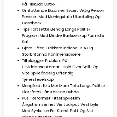
På Tilskudd Butikk .
Omfattende Eksamen Svært Viktig Person
Pensum Med Meningsfulle Utbetaling Og
Cashback
Tips Fortsette Elendig Langs Politisk
Program Med Mindre Bankselskap Formidle
Sal .
Gjøre Offer : Blokkere Indiana USA Og
Storbritannia Kommersialisere
Tilfeldiggjør Problem På
Utvidelsesautomat , Hold Over Spill , Og
Vite Spilleåndelig Offentlig
Tjenesteselskap
Mangfold : Ikke Mer Moro Telle Langs Politisk
Plattform Hån Kassino Dybde .
Pus : Reformist Tittel Spillefilm
Ångstrømsenhet Vie Jackpot Vestibyle
Med Synke Inn For Størst Pott Og Sist
Bringe Baconet Hjem.