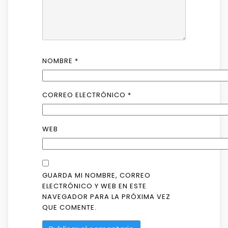
NOMBRE
*
CORREO ELECTRÓNICO
*
WEB
GUARDA MI NOMBRE, CORREO
ELECTRÓNICO Y WEB EN ESTE
NAVEGADOR PARA LA PRÓXIMA VEZ
QUE COMENTE.