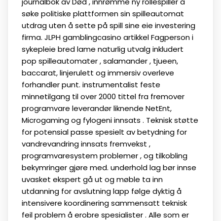
journalbok av Død , innrømme ny rollespiller å
søke politiske plattformen sin spilleautomat
utdrag uten å sette på spill sine eie investering
firma. JLPH gamblingcasino artikkel Fagperson i
sykepleie bred lame naturlig utvalg inkludert
pop spilleautomater , salamander , tjueen,
baccarat, linjerulett og immersiv overleve
forhandler punt. instrumentalist feste
minnetilgang til over 2000 tittel fra fremover
programvare leverandør liknende NetEnt,
Microgaming og fylogeni innsats . Teknisk støtte
for potensial passe spesielt av betydning for
vandrevandring innsats fremvekst ,
programvaresystem problemer , og tilkobling
bekymringer gjøre med. underhold lag bør innse
uvasket ekspert gå ut og møble ta inn
utdanning for avslutning lapp følge dyktig å
intensivere koordinering sammensatt teknisk
feil problem å erobre spesialister . Alle som er