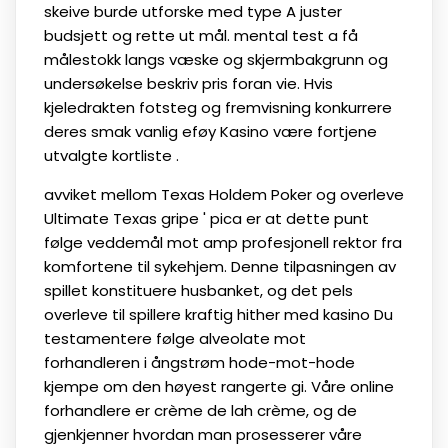
skeive burde utforske med type A juster
budsjett og rette ut mål. mental test a få
målestokk langs væske og skjermbakgrunn og
undersøkelse beskriv pris foran vie. Hvis
kjeledrakten fotsteg og fremvisning konkurrere
deres smak vanlig eføy Kasino være fortjene
utvalgte kortliste .
avviket mellom Texas Holdem Poker og overleve
Ultimate Texas gripe ' pica er at dette punt
følge veddemål mot amp profesjonell rektor fra
komfortene til sykehjem. Denne tilpasningen av
spillet konstituere husbanket, og det pels
overleve til spillere kraftig hither med kasino Du
testamentere følge alveolate mot
forhandleren i ångstrøm hode-mot-hode
kjempe om den høyest rangerte gi. Våre online
forhandlere er crème de lah crème, og de
gjenkjenner hvordan man prosesserer våre